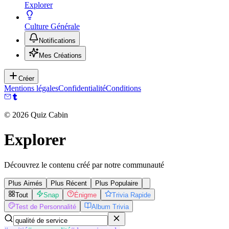
Explorer
Culture Générale
Notifications
Mes Créations
Créer
Mentions légales
Confidentialité
Conditions
©
2026
Quiz Cabin
Explorer
Découvrez le contenu créé par notre communauté
Plus Aimés
Plus Récent
Plus Populaire
Tout
Snap
Énigme
Trivia Rapide
Test de Personnalité
Album Trivia