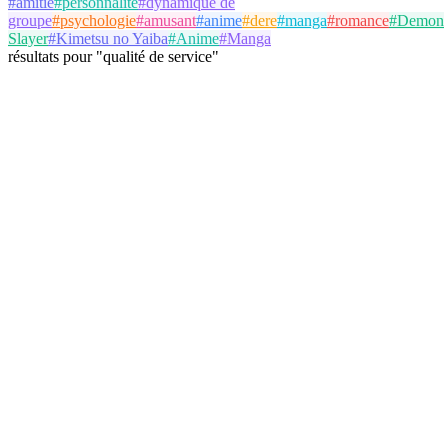
#
amitié
#
personnalité
#
dynamique de
groupe
#
psychologie
#
amusant
#
anime
#
dere
#
manga
#
romance
#
Demon
Slayer
#
Kimetsu no Yaiba
#
Anime
#
Manga
résultats
pour
"
qualité de service
"
knzah
@
knzah
Suivre
Test de Personnalité
DARTY
satisfaction client
qualité de service
10 février 2026
3 parties
1
Voir Détails