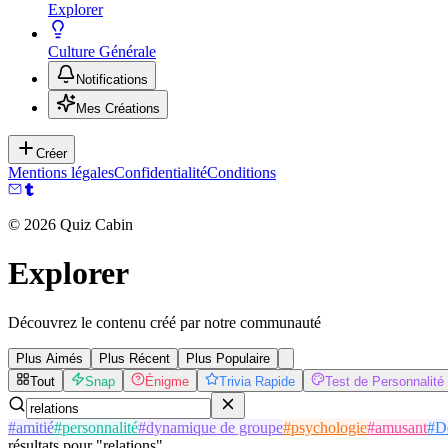
Explorer
Culture Générale
Notifications
Mes Créations
Créer
Mentions légales
Confidentialité
Conditions
©
2026
Quiz Cabin
Explorer
Découvrez le contenu créé par notre communauté
Plus Aimés
Plus Récent
Plus Populaire
Tout
Snap
Énigme
Trivia Rapide
Test de Personnalité
#
amitié
#
personnalité
#
dynamique de groupe
#
psychologie
#
amusant
#
D
résultats
pour
"
relations
"