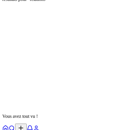
Bernard Jackson
@
jackson
Suivre
Test de Personnalité
amour
relations
psychologie
10 septembre 2025
11 parties
Voir Détails
Vous avez tout vu !
Accueil
Explorer
Notifs
Profil