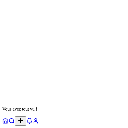
Bernard Jackson
@
jackson
Suivre
Test de Personnalité
anime
dere
manga
17 octobre 2025
64 parties
Voir Détails
Vous avez tout vu !
Accueil
Explorer
Notifs
Profil