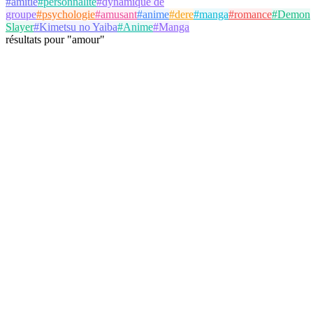
#
amitié
#
personnalité
#
dynamique de
groupe
#
psychologie
#
amusant
#
anime
#
dere
#
manga
#
romance
#
Demon
Slayer
#
Kimetsu no Yaiba
#
Anime
#
Manga
résultats
pour
"
amour
"
Bernard Jackson
@
jackson
Suivre
Test de Personnalité
amour
relations
psychologie
10 septembre 2025
11 parties
Voir Détails