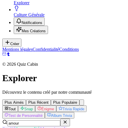
Explorer
Culture Générale
Notifications
Mes Créations
Créer
Mentions légales
Confidentialité
Conditions
©
2026
Quiz Cabin
Explorer
Découvrez le contenu créé par notre communauté
Plus Aimés
Plus Récent
Plus Populaire
Tout
Snap
Énigme
Trivia Rapide
Test de Personnalité
Album Trivia