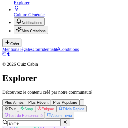
Explorer
Culture Générale
Notifications
Mes Créations
Créer
Mentions légales
Confidentialité
Conditions
©
2026
Quiz Cabin
Explorer
Découvrez le contenu créé par notre communauté
Plus Aimés
Plus Récent
Plus Populaire
Tout
Snap
Énigme
Trivia Rapide
Test de Personnalité
Album Trivia