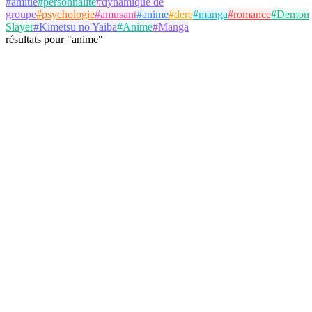
#
amitié
#
personnalité
#
dynamique de
groupe
#
psychologie
#
amusant
#
anime
#
dere
#
manga
#
romance
#
Demon
Slayer
#
Kimetsu no Yaiba
#
Anime
#
Manga
résultats
pour
"
anime
"
Bernard Jackson
@
jackson
Suivre
Test de Personnalité
Demon Slayer
Kimetsu no Yaiba
Anime
21 août 2025
24 parties
Voir Détails