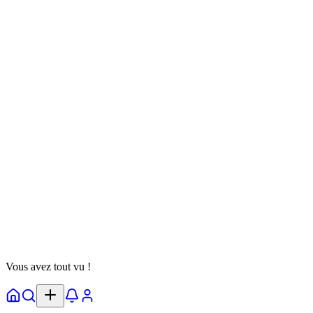
Bernard Jackson
@
jackson
Suivre
Test de Personnalité
anime
dere
manga
17 octobre 2025
64 parties
Voir Détails
Vous avez tout vu !
Accueil
Explorer
Notifs
Profil