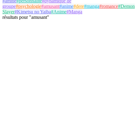
#
amitié
#
personnalité
#
dynamique de
groupe
#
psychologie
#
amusant
#
anime
#
dere
#
manga
#
romance
#
Demon
Slayer
#
Kimetsu no Yaiba
#
Anime
#
Manga
résultats
pour
"
amusant
"
Bernard Jackson
@
jackson
Suivre
Test de Personnalité
amitié
personnalité
dynamique de groupe
20 août 2025
8 parties
Voir Détails