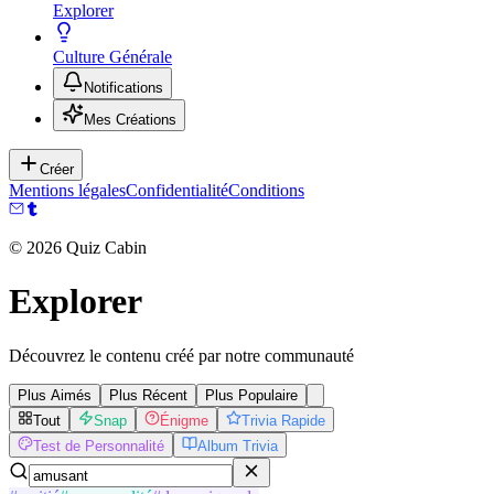
Explorer
Culture Générale
Notifications
Mes Créations
Créer
Mentions légales
Confidentialité
Conditions
©
2026
Quiz Cabin
Explorer
Découvrez le contenu créé par notre communauté
Plus Aimés
Plus Récent
Plus Populaire
Tout
Snap
Énigme
Trivia Rapide
Test de Personnalité
Album Trivia