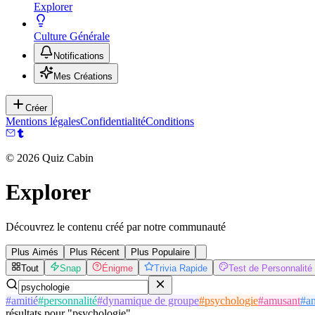
Explorer
Culture Générale
Notifications
Mes Créations
Créer
Mentions légales
Confidentialité
Conditions
©
2026
Quiz Cabin
Explorer
Découvrez le contenu créé par notre communauté
Plus Aimés
Plus Récent
Plus Populaire
Tout
Snap
Énigme
Trivia Rapide
Test de Personnalité
#
amitié
#
personnalité
#
dynamique de groupe
#
psychologie
#
amusant
#
a
résultats
pour
"
psychologie
"