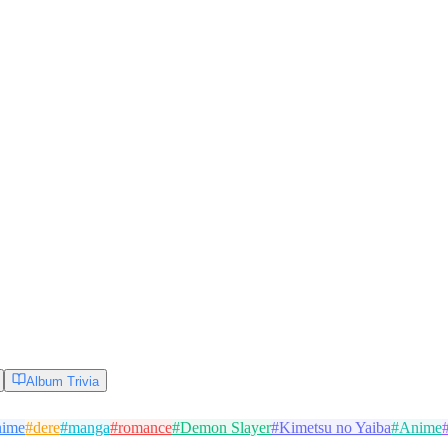
Album Trivia
nime
#
dere
#
manga
#
romance
#
Demon Slayer
#
Kimetsu no Yaiba
#
Anime