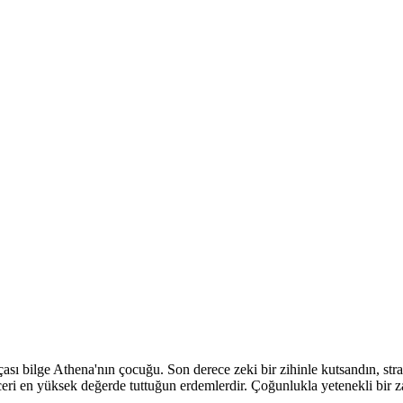
anrıçası bilge Athena'nın çocuğu. Son derece zeki bir zihinle kutsandın, s
beceri en yüksek değerde tuttuğun erdemlerdir. Çoğunlukla yetenekli bir za