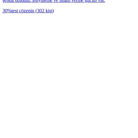
şefkat doludur. Büyüleme ve ilham verme gücün var.
30
%
test çözenin
(
302
kişi
)