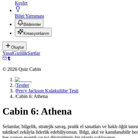
Keşfet
Bilgi Yarışması
Bildirimler
Kreasyonlarım
Oluştur
Yasal
Gizlilik
Şartlar
©
2026
Quiz Cabin
/
Testler
/
Percy Jackson Kulakulübe Testi
/
Cabin 6: Athena
Cabin 6: Athena
Selamlar, bilgelik, stratejik savaş, pratik el sanatları ve haklı öğüt t
taktiksel zekâyla liderlik edebiliyorsun. Bilgi, akıl ve kanıtlanabilir 
her zaman mantık ve iyi düşünülmüş bir planla yaklaşırsın.