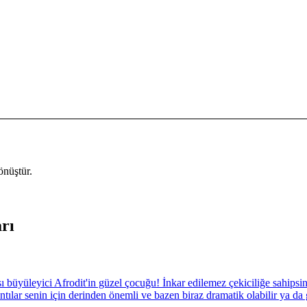
dönüştür.
rı
sı büyüleyici Afrodit'in güzel çocuğu! İnkar edilemez çekiciliğe sahipsi
ntılar senin için derinden önemli ve bazen biraz dramatik olabilir ya da 