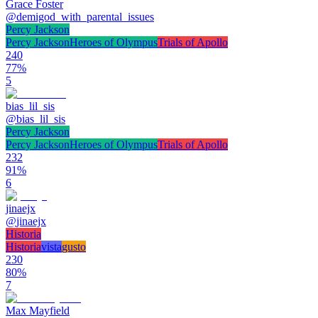
Grace Foster
@
demigod_with_parental_issues
Percy Jackson
Percy Jackson
Heroes of Olympus
Trials of Apollo
240
77
%
5
bias_lil_sis
@
bias_lil_sis
Percy Jackson
Percy Jackson
Heroes of Olympus
Trials of Apollo
232
91
%
6
jinaejx
@
jinaejx
Historia
Historia
vista
gusto
230
80
%
7
Max Mayfield