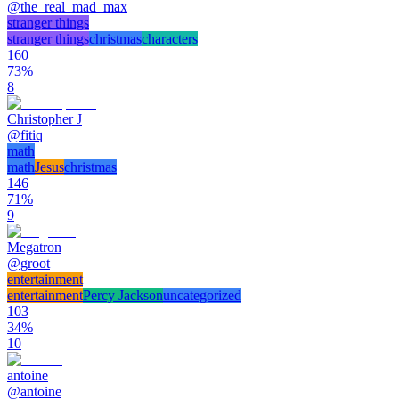
@
the_real_mad_max
stranger things
stranger things
christmas
characters
160
73
%
8
Christopher J
@
fitiq
math
math
Jesus
christmas
146
71
%
9
Megatron
@
groot
entertainment
entertainment
Percy Jackson
uncategorized
103
34
%
10
antoine
@
antoine