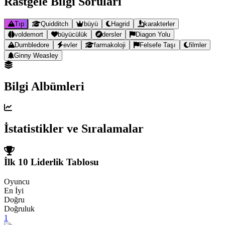
Rastgele Bilgi Soruları
Tıp
Quidditch
büyü
Hagrid
karakterler
voldemort
büyücülük
dersler
Diagon Yolu
Dumbledore
evler
farmakoloji
Felsefe Taşı
filmler
Ginny Weasley
Bilgi Albümleri
İstatistikler ve Sıralamalar
İlk 10 Liderlik Tablosu
Oyuncu
En İyi
Doğru
Doğruluk
1