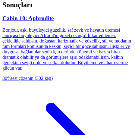
Sonuçları
Cabin 10: Aphrodite
Bonjour, aşk, büyüleyici güzellik, saf zevk ve hayatın üremesi
tanrıçası büyüleyici Afrodit'in güzel çocuğu! İnkar edilemez
çekiciliğe sahipsin, doğuştan karizmatik ve güzellik, stil ve modanın
tüm formları konusunda keskin, seçici bir göze sahipsin. İlişkiler ve
duygusal bağlantılar senin için derinden önemli ve bazen biraz
dramatik olabilir ya da görünüşlere aşırı odaklanabilirsin, kalbin
gerçekten sevgi dolu ve şefkat doludur. Büyüleme ve ilham verme
gücün var.
30
%
test çözenin
(
302
kişi
)