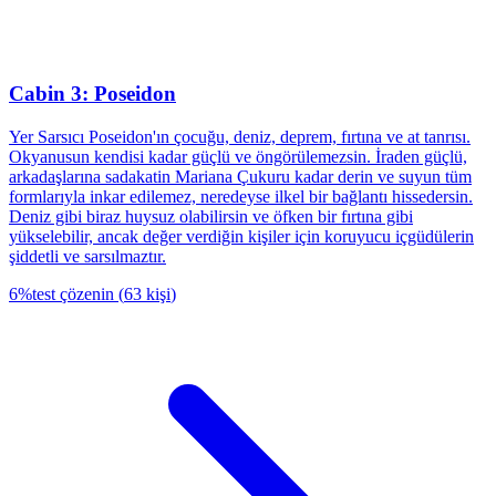
Cabin 3: Poseidon
Yer Sarsıcı Poseidon'ın çocuğu, deniz, deprem, fırtına ve at tanrısı.
Okyanusun kendisi kadar güçlü ve öngörülemezsin. İraden güçlü,
arkadaşlarına sadakatin Mariana Çukuru kadar derin ve suyun tüm
formlarıyla inkar edilemez, neredeyse ilkel bir bağlantı hissedersin.
Deniz gibi biraz huysuz olabilirsin ve öfken bir fırtına gibi
yükselebilir, ancak değer verdiğin kişiler için koruyucu içgüdülerin
şiddetli ve sarsılmaztır.
6
%
test çözenin
(
63
kişi
)