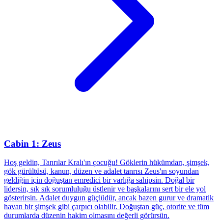
Cabin 1: Zeus
Hoş geldin, Tanrılar Kralı'ın çocuğu! Göklerin hükümdarı, şimşek,
gök gürültüsü, kanun, düzen ve adalet tanrısı Zeus'ın soyundan
geldiğin için doğuştan emredici bir varlığa sahipsin. Doğal bir
lidersin, sık sık sorumluluğu üstlenir ve başkalarını sert bir ele yol
gösterirsin. Adalet duygun güçlüdür, ancak bazen gurur ve dramatik
havan bir şimşek gibi çarpıcı olabilir. Doğuştan güç, otorite ve tüm
durumlarda düzenin hakim olmasını değerli görürsün.