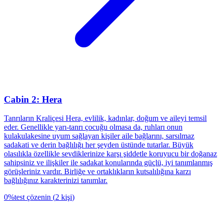
Cabin 2: Hera
Tanrıların Kraliçesi Hera, evlilik, kadınlar, doğum ve aileyi temsil
eder. Genellikle yarı-tanrı çocuğu olmasa da, ruhları onun
kulakulakesine uyum sağlayan kişiler aile bağlarını, sarsılmaz
sadakati ve derin bağlılığı her şeyden üstünde tutarlar. Büyük
olasılıkla özellikle sevdiklerinize karşı şiddetle koruyucu bir doğanaz
sahipsiniz ve ilişkiler ile sadakat konularında güçlü, iyi tanımlanmış
görüşleriniz vardır. Birliğe ve ortaklıkların kutsalılığına karzı
bağlılığınız karakterinizi tanımlar.
0
%
test çözenin
(
2
kişi
)