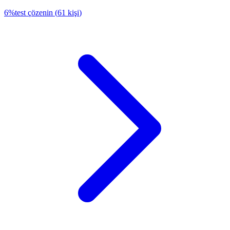
6
%
test çözenin
(
61
kişi
)