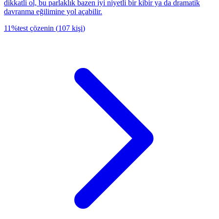
dikkatli ol, bu parlaklık bazen iyi niyetli bir kibir ya da dramatik
davranma eğilimine yol açabilir.
11
%
test çözenin
(
107
kişi
)