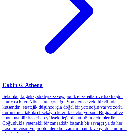
Cabin 6: Athena
Selamlar, bilgelik, stratejik savaş, pratik el sanatları ve haklı öğüt
tanrıçası bilge Athena'nın çocuğu. Son derece zeki bir zihinle
kutsandın, stratejik düşünce için doğal bir yeteneğin var ve zorlu
durumlarda taktiksel zekâyla liderlik edebiliyorsun. Bilgi, akıl ve
kanıtlanabilir beceri en yüksek değerde tuttuğun erdemlerdir.
Çoğunlukla yetenekli bir zanaatkâr, başarılı bir savaşçı ya da her
ikisi birdensin ve problemlere her zaman mantık ve iyi düşünülmüş