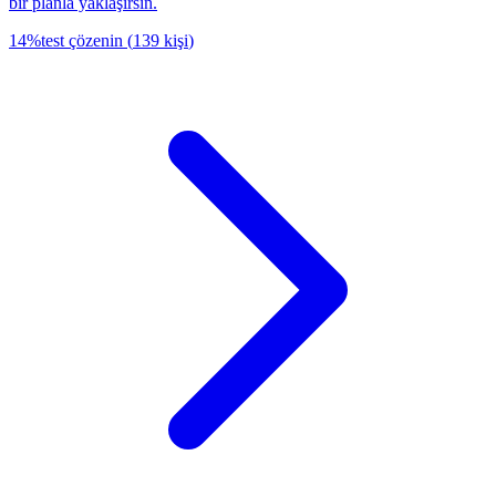
bir planla yaklaşırsın.
14
%
test çözenin
(
139
kişi
)