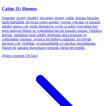
Cabin 11: Hermes
Selamlar, ticaret, healdry, tüccarlar, ticaret, yollar, kurnaz hırsızlar,
akıllı hilekârlık, heyecan verici sporlar, yorgun yolcular ve başarılı
atletler tanrısı çok yönlü Hermes'in çevik çocuğu! Gerçekten her
işten anlayan birisin ve çoğunlukla birçok konuda ustasın. Oldukça
kurnaz, inanılmaz hızlı zekâlı, doğuştan akıcı konuşan ve
çoğunlukla yaramaz, oyuncu bir doğaya sahipsin. En büyük
güçlerin çok yönlülük, uyarlanabilirlik ve sıkışkın durumlardan
(bazen de sıkışkın durumlara) sırıtarak çıkma becerindir.
4
%
test çözenin
(
36
kişi
)