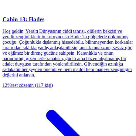
Cabin 13: Hades
Hoş geldin, Yeraltı Dünyasının ciddi tanrısı, ölülerin bekçisi ve
yeraltı zenginliklerinin koruyucusu Hades'in gölgelerle dokunmuş
çocuğu. Çoğunlukla dışlanmış hissedebilir, bilinmeyenden korkanlar
tarafından sıklıkla yanlış anlaşılabilirsin, ancak muazzam, sessiz güç
ve eğilmez bir direnç gücüne sahipsin. Karanlıkla ve onun
barındırdığı gizemlerle rahatısın, güçlü ama bazen alışılmamış bir
adalet duygusu tarafından yönlendirilirsin. Güvendiğin azınlığa
sadakatin her şeyden önemli ve hem maddi hem manevi zenginliğin
değerini anlarsın.
12
%
test çözenin
(
117
kişi
)