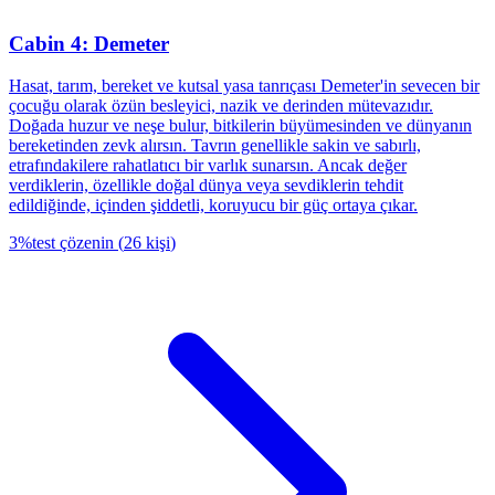
Cabin 4: Demeter
Hasat, tarım, bereket ve kutsal yasa tanrıçası Demeter'in sevecen bir
çocuğu olarak özün besleyici, nazik ve derinden mütevazıdır.
Doğada huzur ve neşe bulur, bitkilerin büyümesinden ve dünyanın
bereketinden zevk alırsın. Tavrın genellikle sakin ve sabırlı,
etrafındakilere rahatlatıcı bir varlık sunarsın. Ancak değer
verdiklerin, özellikle doğal dünya veya sevdiklerin tehdit
edildiğinde, içinden şiddetli, koruyucu bir güç ortaya çıkar.
3
%
test çözenin
(
26
kişi
)