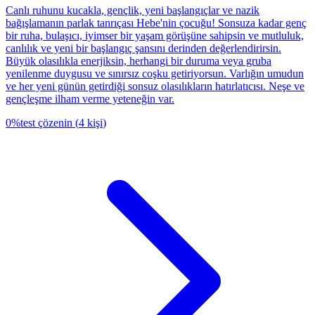
Canlı ruhunu kucakla, gençlik, yeni başlangıçlar ve nazik
bağışlamanın parlak tanrıçası Hebe'nin çocuğu! Sonsuza kadar genç
bir ruha, bulaşıcı, iyimser bir yaşam görüşüne sahipsin ve mutluluk,
canlılık ve yeni bir başlangıç şansını derinden değerlendirirsin.
Büyük olasılıkla enerjiksin, herhangi bir duruma veya gruba
yenilenme duygusu ve sınırsız coşku getiriyorsun. Varlığın umudun
ve her yeni günün getirdiği sonsuz olasılıkların hatırlatıcısı. Neşe ve
gençleşme ilham verme yeteneğin var.
0
%
test çözenin
(
4
kişi
)