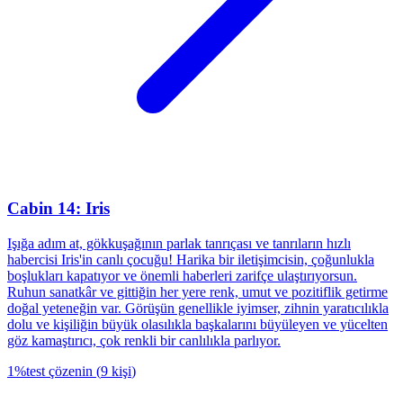
Cabin 14: Iris
Işığa adım at, gökkuşağının parlak tanrıçası ve tanrıların hızlı
habercisi Iris'in canlı çocuğu! Harika bir iletişimcisin, çoğunlukla
boşlukları kapatıyor ve önemli haberleri zarifçe ulaştırıyorsun.
Ruhun sanatkâr ve gittiğin her yere renk, umut ve pozitiflik getirme
doğal yeteneğin var. Görüşün genellikle iyimser, zihnin yaratıcılıkla
dolu ve kişiliğin büyük olasılıkla başkalarını büyüleyen ve yücelten
göz kamaştırıcı, çok renkli bir canlılıkla parlıyor.
1
%
test çözenin
(
9
kişi
)