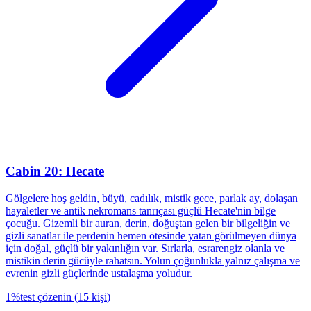
Cabin 20: Hecate
Gölgelere hoş geldin, büyü, cadılık, mistik gece, parlak ay, dolaşan
hayaletler ve antik nekromans tanrıçası güçlü Hecate'nin bilge
çocuğu. Gizemli bir auran, derin, doğuştan gelen bir bilgeliğin ve
gizli sanatlar ile perdenin hemen ötesinde yatan görülmeyen dünya
için doğal, güçlü bir yakınlığın var. Sırlarla, esrarengiz olanla ve
mistikin derin gücüyle rahatsın. Yolun çoğunlukla yalnız çalışma ve
evrenin gizli güçlerinde ustalaşma yoludur.
1
%
test çözenin
(
15
kişi
)