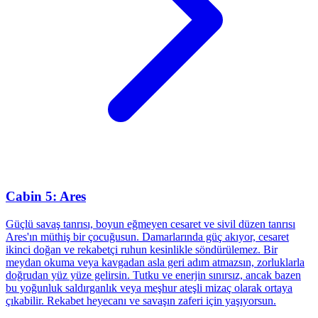
Cabin 5: Ares
Güçlü savaş tanrısı, boyun eğmeyen cesaret ve sivil düzen tanrısı
Ares'ın müthiş bir çocuğusun. Damarlarında güç akıyor, cesaret
ikinci doğan ve rekabetçi ruhun kesinlikle söndürülemez. Bir
meydan okuma veya kavgadan asla geri adım atmazsın, zorluklarla
doğrudan yüz yüze gelirsin. Tutku ve enerjin sınırsız, ancak bazen
bu yoğunluk saldırganlık veya meşhur ateşli mizaç olarak ortaya
çıkabilir. Rekabet heyecanı ve savaşın zaferi için yaşıyorsun.