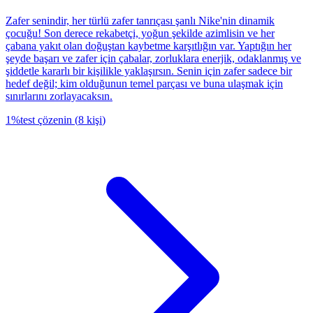
Zafer senindir, her türlü zafer tanrıçası şanlı Nike'nin dinamik
çocuğu! Son derece rekabetçi, yoğun şekilde azimlisin ve her
çabana yakıt olan doğuştan kaybetme karşıtlığın var. Yaptığın her
şeyde başarı ve zafer için çabalar, zorluklara enerjik, odaklanmış ve
şiddetle kararlı bir kişilikle yaklaşırsın. Senin için zafer sadece bir
hedef değil; kim olduğunun temel parçası ve buna ulaşmak için
sınırlarını zorlayacaksın.
1
%
test çözenin
(
8
kişi
)