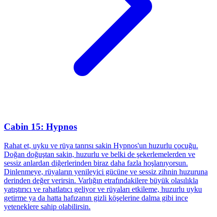
Cabin 15: Hypnos
Rahat et, uyku ve rüya tanrısı sakin Hypnos'un huzurlu çocuğu.
Doğan doğuştan sakin, huzurlu ve belki de şekerlemelerden ve
sessiz anlardan diğerlerinden biraz daha fazla hoşlanıyorsun.
Dinlenmeye, rüyaların yenileyici gücüne ve sessiz zihnin huzuruna
derinden değer verirsin. Varlığın etrafındakilere büyük olasılıkla
yatıştırıcı ve rahatlatıcı geliyor ve rüyaları etkileme, huzurlu uyku
getirme ya da hatta hafızanın gizli köşelerine dalma gibi ince
yeteneklere sahip olabilirsin.