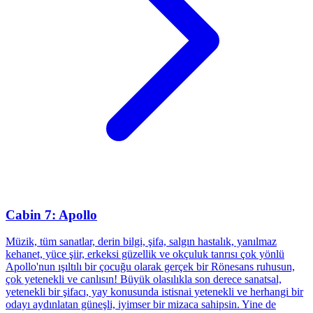
Cabin 7: Apollo
Müzik, tüm sanatlar, derin bilgi, şifa, salgın hastalık, yanılmaz
kehanet, yüce şiir, erkeksi güzellik ve okçuluk tanrısı çok yönlü
Apollo'nun ışıltılı bir çocuğu olarak gerçek bir Rönesans ruhusun,
çok yetenekli ve canlısın! Büyük olasılıkla son derece sanatsal,
yetenekli bir şifacı, yay konusunda istisnai yetenekli ve herhangi bir
odayı aydınlatan güneşli, iyimser bir mizaca sahipsin. Yine de