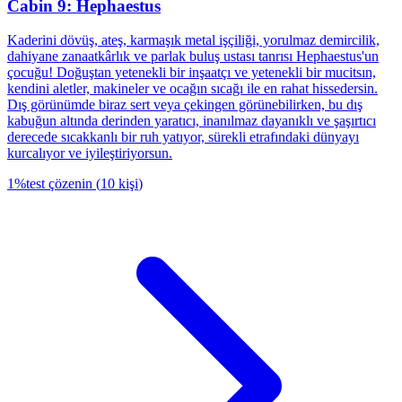
Cabin 9: Hephaestus
Kaderini dövüş, ateş, karmaşık metal işçiliği, yorulmaz demircilik,
dahiyane zanaatkârlık ve parlak buluş ustası tanrısı Hephaestus'un
çocuğu! Doğuştan yetenekli bir inşaatçı ve yetenekli bir mucitsın,
kendini aletler, makineler ve ocağın sıcağı ile en rahat hissedersin.
Dış görünümde biraz sert veya çekingen görünebilirken, bu dış
kabuğun altında derinden yaratıcı, inanılmaz dayanıklı ve şaşırtıcı
derecede sıcakkanlı bir ruh yatıyor, sürekli etrafındaki dünyayı
kurcalıyor ve iyileştiriyorsun.
1
%
test çözenin
(
10
kişi
)