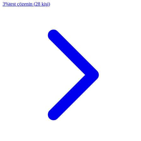
3
%
test çözenin
(
28
kişi
)