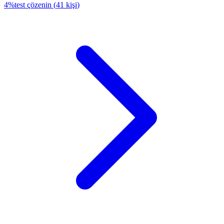
4
%
test çözenin
(
41
kişi
)