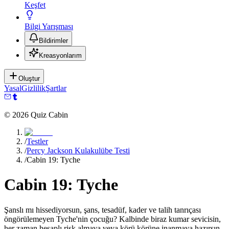
Keşfet
Bilgi Yarışması
Bildirimler
Kreasyonlarım
Oluştur
Yasal
Gizlilik
Şartlar
©
2026
Quiz Cabin
/
Testler
/
Percy Jackson Kulakulübe Testi
/
Cabin 19: Tyche
Cabin 19: Tyche
Şanslı mı hissediyorsun, şans, tesadüf, kader ve talih tanrıçası
öngörülemeyen Tyche'nin çocuğu? Kalbinde biraz kumar sevicisin,
her zaman hesaplı risk almaya veya körü körüne inanmaya hazırsın.