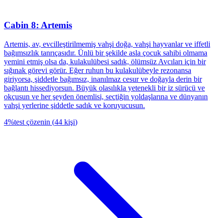
Cabin 8: Artemis
Artemis, av, evcilleştirilmemiş vahşi doğa, vahşi hayvanlar ve iffetli
bağımsızlık tanrıçasıdır. Ünlü bir şekilde asla çocuk sahibi olmama
yemini etmiş olsa da, kulakulübesi sadık, ölümsüz Avcıları için bir
sığınak görevi görür. Eğer ruhun bu kulakulübeyle rezonansa
giriyorsa, şiddetle bağımsız, inanılmaz cesur ve doğayla derin bir
bağlantı hissediyorsun. Büyük olasılıkla yetenekli bir iz sürücü ve
okçusun ve her şeyden önemlisi, seçtiğin yoldaşlarına ve dünyanın
vahşi yerlerine şiddetle sadık ve koruyucusun.
4
%
test çözenin
(
44
kişi
)