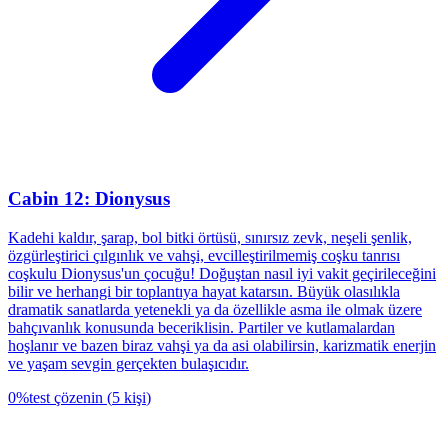
Cabin 12: Dionysus
Kadehi kaldır, şarap, bol bitki örtüsü, sınırsız zevk, neşeli şenlik,
özgürleştirici çılgınlık ve vahşi, evcilleştirilmemiş coşku tanrısı
coşkulu Dionysus'un çocuğu! Doğuştan nasıl iyi vakit geçirileceğini
bilir ve herhangi bir toplantıya hayat katarsın. Büyük olasılıkla
dramatik sanatlarda yetenekli ya da özellikle asma ile olmak üzere
bahçıvanlık konusunda beceriklisin. Partiler ve kutlamalardan
hoşlanır ve bazen biraz vahşi ya da asi olabilirsin, karizmatik enerjin
ve yaşam sevgin gerçekten bulaşıcıdır.
0
%
test çözenin
(
5
kişi
)