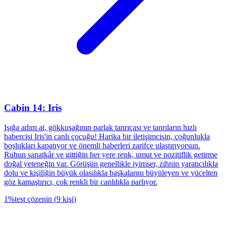
Cabin 14: Iris
Işığa adım at, gökkuşağının parlak tanrıçası ve tanrıların hızlı
habercisi Iris'in canlı çocuğu! Harika bir iletişimcisin, çoğunlukla
boşlukları kapatıyor ve önemli haberleri zarifçe ulaştırıyorsun.
Ruhun sanatkâr ve gittiğin her yere renk, umut ve pozitiflik getirme
doğal yeteneğin var. Görüşün genellikle iyimser, zihnin yaratıcılıkla
dolu ve kişiliğin büyük olasılıkla başkalarını büyüleyen ve yücelten
göz kamaştırıcı, çok renkli bir canlılıkla parlıyor.
1
%
test çözenin
(
9
kişi
)