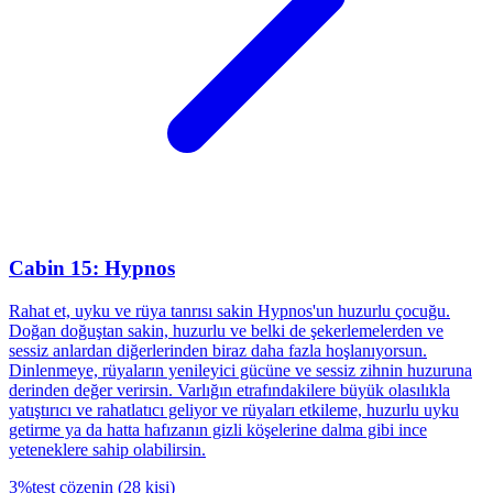
Cabin 15: Hypnos
Rahat et, uyku ve rüya tanrısı sakin Hypnos'un huzurlu çocuğu.
Doğan doğuştan sakin, huzurlu ve belki de şekerlemelerden ve
sessiz anlardan diğerlerinden biraz daha fazla hoşlanıyorsun.
Dinlenmeye, rüyaların yenileyici gücüne ve sessiz zihnin huzuruna
derinden değer verirsin. Varlığın etrafındakilere büyük olasılıkla
yatıştırıcı ve rahatlatıcı geliyor ve rüyaları etkileme, huzurlu uyku
getirme ya da hatta hafızanın gizli köşelerine dalma gibi ince
yeteneklere sahip olabilirsin.
3
%
test çözenin
(
28
kişi
)