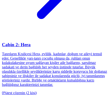
Cabin 2: Hera
Tanrıların Kraliçesi Hera, evlilik, kadınlar, doğum ve aileyi temsil
eder. Genellikle yarı-tanrı çocuğu olmasa da, ruhları onun
kulakulakesine uyum sağlayan kişiler aile bağlarını, sarsılmaz
sadakati ve derin bağlılığı her şeyden üstünde tutarlar. Büyük
olasılıkla özellikle sevdiklerinize karşı şiddetle koruyucu bir doğanaz
sahipsiniz ve ilişkiler ile sadakat konularında güçlü, iyi tanımlanmış
görüşleriniz vardır. Birliğe ve ortaklıkların kutsalılığına karzı
bağlılığınız karakterinizi tanımlar.
0
%
test çözenin
(
2
kişi
)