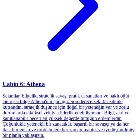
Cabin 6: Athena
Selamlar, bilgelik, stratejik savaş, pratik el sanatları ve haklı öğüt
tanrıçası bilge Athena'nın çocuğu. Son derece zeki bir zihinle
kutsandın, stratejik düşünce için doğal bir yeteneğin var ve zorlu
durumlarda taktiksel zekâyla liderlik edebiliyorsun. Bilgi, akıl ve
kanıtlanabilir beceri en yüksek değerde tuttuğun erdemlerdir.
Çoğunlukla yetenekli bir zanaatkâr, başarılı bir savaşçı ya da her
ikisi birdensin ve problemlere her zaman mantık ve iyi düşünülmüş
bir planla yaklaşırsın.