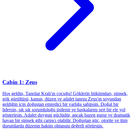
Cabin 1: Zeus
Hoş geldin, Tanrılar Kralı'ın çocuğu! Göklerin hükümdarı, şimşek,
gök gürültüsü, kanun, düzen ve adalet tanrısı Zeus'ın soyundan
geldiğin için doğuştan emredici bir varlığa sahipsin. Doğal bir
lidersin, sık sık sorumluluğu üstlenir ve başkalarını sert bir ele yol
gösterirsin. Adalet duygun güçlüdür, ancak bazen gurur ve dramatik
havan bir şimşek gibi çarpıcı olabilir. Doğuştan güç, otorite ve tüm
durumlarda düzenin hakim olmasını değerli görürsün.