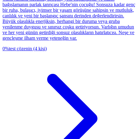
bağışlamanın parlak tanrıçası Hebe'nin çocuğu! Sonsuza kadar genç
bir ruha, bulaşıcı, iyimser bir yaşam görüşüne sahipsin ve mutluluk,
canlılık ve yeni bir başlangıç şansını derinden değerlendirirsin.
Büyük olasılıkla enerjiksin, herhangi bir duruma veya gruba
yenilenme duygusu ve sınırsız coşku getiriyorsun. Varlığın umudun
ve her yeni günün getirdiği sonsuz olasılıkların hatırlatıcısı. Neşe ve
gençleşme ilham verme yeteneğin var.
0
%
test çözenin
(
4
kişi
)