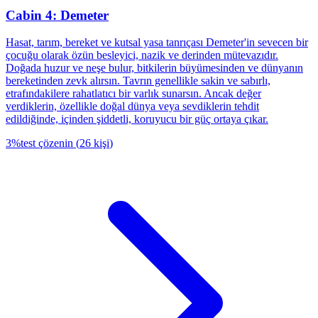
Cabin 4: Demeter
Hasat, tarım, bereket ve kutsal yasa tanrıçası Demeter'in sevecen bir
çocuğu olarak özün besleyici, nazik ve derinden mütevazıdır.
Doğada huzur ve neşe bulur, bitkilerin büyümesinden ve dünyanın
bereketinden zevk alırsın. Tavrın genellikle sakin ve sabırlı,
etrafındakilere rahatlatıcı bir varlık sunarsın. Ancak değer
verdiklerin, özellikle doğal dünya veya sevdiklerin tehdit
edildiğinde, içinden şiddetli, koruyucu bir güç ortaya çıkar.
3
%
test çözenin
(
26
kişi
)