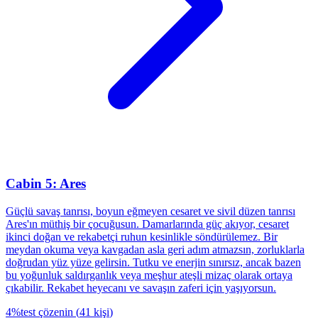
Cabin 5: Ares
Güçlü savaş tanrısı, boyun eğmeyen cesaret ve sivil düzen tanrısı
Ares'ın müthiş bir çocuğusun. Damarlarında güç akıyor, cesaret
ikinci doğan ve rekabetçi ruhun kesinlikle söndürülemez. Bir
meydan okuma veya kavgadan asla geri adım atmazsın, zorluklarla
doğrudan yüz yüze gelirsin. Tutku ve enerjin sınırsız, ancak bazen
bu yoğunluk saldırganlık veya meşhur ateşli mizaç olarak ortaya
çıkabilir. Rekabet heyecanı ve savaşın zaferi için yaşıyorsun.
4
%
test çözenin
(
41
kişi
)