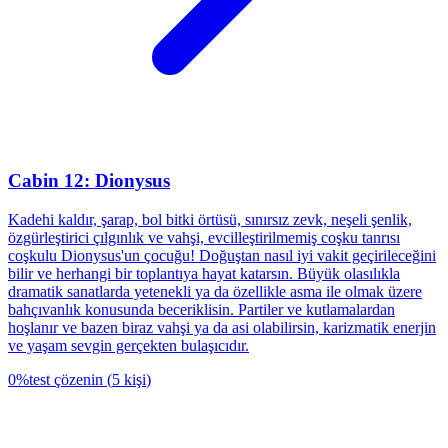
Cabin 12: Dionysus
Kadehi kaldır, şarap, bol bitki örtüsü, sınırsız zevk, neşeli şenlik,
özgürleştirici çılgınlık ve vahşi, evcilleştirilmemiş coşku tanrısı
coşkulu Dionysus'un çocuğu! Doğuştan nasıl iyi vakit geçirileceğini
bilir ve herhangi bir toplantıya hayat katarsın. Büyük olasılıkla
dramatik sanatlarda yetenekli ya da özellikle asma ile olmak üzere
bahçıvanlık konusunda beceriklisin. Partiler ve kutlamalardan
hoşlanır ve bazen biraz vahşi ya da asi olabilirsin, karizmatik enerjin
ve yaşam sevgin gerçekten bulaşıcıdır.
0
%
test çözenin
(
5
kişi
)