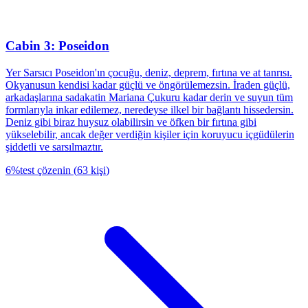
Cabin 3: Poseidon
Yer Sarsıcı Poseidon'ın çocuğu, deniz, deprem, fırtına ve at tanrısı.
Okyanusun kendisi kadar güçlü ve öngörülemezsin. İraden güçlü,
arkadaşlarına sadakatin Mariana Çukuru kadar derin ve suyun tüm
formlarıyla inkar edilemez, neredeyse ilkel bir bağlantı hissedersin.
Deniz gibi biraz huysuz olabilirsin ve öfken bir fırtına gibi
yükselebilir, ancak değer verdiğin kişiler için koruyucu içgüdülerin
şiddetli ve sarsılmaztır.
6
%
test çözenin
(
63
kişi
)