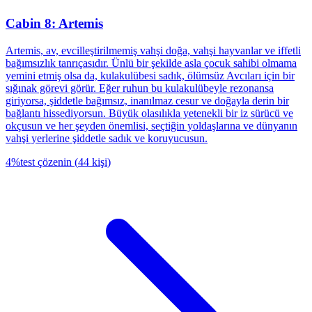
Cabin 8: Artemis
Artemis, av, evcilleştirilmemiş vahşi doğa, vahşi hayvanlar ve iffetli
bağımsızlık tanrıçasıdır. Ünlü bir şekilde asla çocuk sahibi olmama
yemini etmiş olsa da, kulakulübesi sadık, ölümsüz Avcıları için bir
sığınak görevi görür. Eğer ruhun bu kulakulübeyle rezonansa
giriyorsa, şiddetle bağımsız, inanılmaz cesur ve doğayla derin bir
bağlantı hissediyorsun. Büyük olasılıkla yetenekli bir iz sürücü ve
okçusun ve her şeyden önemlisi, seçtiğin yoldaşlarına ve dünyanın
vahşi yerlerine şiddetle sadık ve koruyucusun.
4
%
test çözenin
(
44
kişi
)