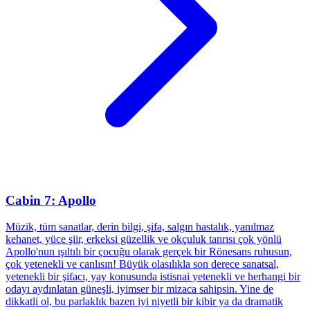
Cabin 7: Apollo
Müzik, tüm sanatlar, derin bilgi, şifa, salgın hastalık, yanılmaz
kehanet, yüce şiir, erkeksi güzellik ve okçuluk tanrısı çok yönlü
Apollo'nun ışıltılı bir çocuğu olarak gerçek bir Rönesans ruhusun,
çok yetenekli ve canlısın! Büyük olasılıkla son derece sanatsal,
yetenekli bir şifacı, yay konusunda istisnai yetenekli ve herhangi bir
odayı aydınlatan güneşli, iyimser bir mizaca sahipsin. Yine de
dikkatli ol, bu parlaklık bazen iyi niyetli bir kibir ya da dramatik