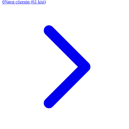
6
%
test çözenin
(
61
kişi
)