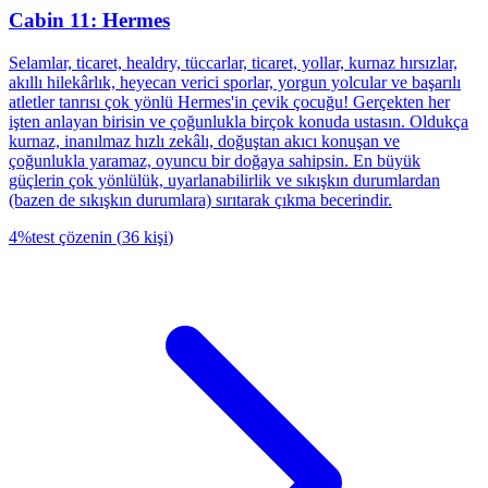
Cabin 11: Hermes
Selamlar, ticaret, healdry, tüccarlar, ticaret, yollar, kurnaz hırsızlar,
akıllı hilekârlık, heyecan verici sporlar, yorgun yolcular ve başarılı
atletler tanrısı çok yönlü Hermes'in çevik çocuğu! Gerçekten her
işten anlayan birisin ve çoğunlukla birçok konuda ustasın. Oldukça
kurnaz, inanılmaz hızlı zekâlı, doğuştan akıcı konuşan ve
çoğunlukla yaramaz, oyuncu bir doğaya sahipsin. En büyük
güçlerin çok yönlülük, uyarlanabilirlik ve sıkışkın durumlardan
(bazen de sıkışkın durumlara) sırıtarak çıkma becerindir.
4
%
test çözenin
(
36
kişi
)