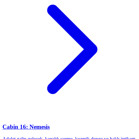
Cabin 16: Nemesis
Adalet galip gelecek, karşılık verme, kozmik denge ve haklı intikam