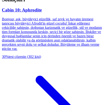
Cabin 10: Aphrodite
Bonjour, aşk, büyüleyici güzellik, saf zevk ve hayatın üremesi
tanrıçası büyüleyici Afrodit'in güzel çocuğu! İnkar edilemez
çekiciliğe sahipsin, doğuştan karizmatik ve güzellik, stil ve modanın
tüm formları konusunda keskin, seçici bir göze sahipsin. İlişkiler ve
duygusal bağlantılar senin için derinden önemli ve bazen biraz
dramatik olabilir ya da görünüşlere aşırı odaklanabilirsin, kalbin
gerçekten sevgi dolu ve şefkat doludur. Büyüleme ve ilham verme
gücün var.
30
%
test çözenin
(
302
kişi
)