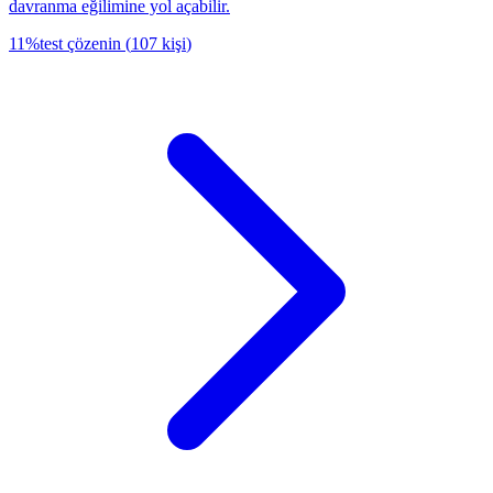
davranma eğilimine yol açabilir.
11
%
test çözenin
(
107
kişi
)