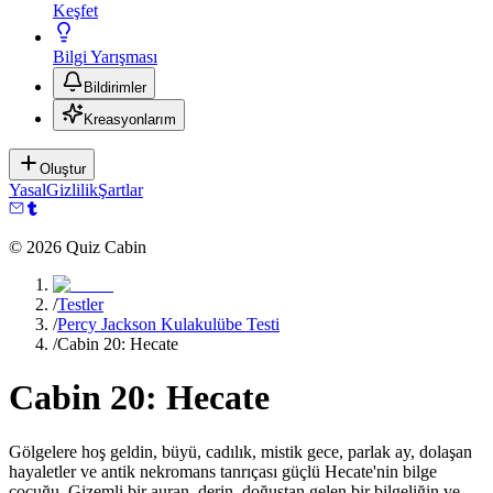
Keşfet
Bilgi Yarışması
Bildirimler
Kreasyonlarım
Oluştur
Yasal
Gizlilik
Şartlar
©
2026
Quiz Cabin
/
Testler
/
Percy Jackson Kulakulübe Testi
/
Cabin 20: Hecate
Cabin 20: Hecate
Gölgelere hoş geldin, büyü, cadılık, mistik gece, parlak ay, dolaşan
hayaletler ve antik nekromans tanrıçası güçlü Hecate'nin bilge
çocuğu. Gizemli bir auran, derin, doğuştan gelen bir bilgeliğin ve