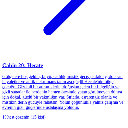
Cabin 20: Hecate
Gölgelere hoş geldin, büyü, cadılık, mistik gece, parlak ay, dolaşan
hayaletler ve antik nekromans tanrıçası güçlü Hecate'nin bilge
çocuğu. Gizemli bir auran, derin, doğuştan gelen bir bilgeliğin ve
gizli sanatlar ile perdenin hemen ötesinde yatan görülmeyen dünya
için doğal, güçlü bir yakınlığın var. Sırlarla, esrarengiz olanla ve
mistikin derin gücüyle rahatsın. Yolun çoğunlukla yalnız çalışma ve
evrenin gizli güçlerinde ustalaşma yoludur.
1
%
test çözenin
(
15
kişi
)