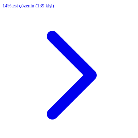
14
%
test çözenin
(
139
kişi
)