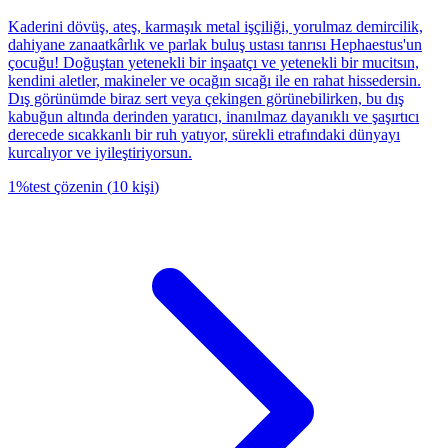
Kaderini dövüş, ateş, karmaşık metal işçiliği, yorulmaz demircilik,
dahiyane zanaatkârlık ve parlak buluş ustası tanrısı Hephaestus'un
çocuğu! Doğuştan yetenekli bir inşaatçı ve yetenekli bir mucitsın,
kendini aletler, makineler ve ocağın sıcağı ile en rahat hissedersin.
Dış görünümde biraz sert veya çekingen görünebilirken, bu dış
kabuğun altında derinden yaratıcı, inanılmaz dayanıklı ve şaşırtıcı
derecede sıcakkanlı bir ruh yatıyor, sürekli etrafındaki dünyayı
kurcalıyor ve iyileştiriyorsun.
1
%
test çözenin
(
10
kişi
)