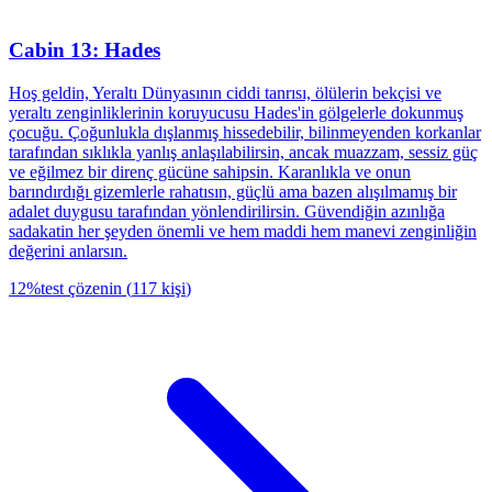
Cabin 13: Hades
Hoş geldin, Yeraltı Dünyasının ciddi tanrısı, ölülerin bekçisi ve
yeraltı zenginliklerinin koruyucusu Hades'in gölgelerle dokunmuş
çocuğu. Çoğunlukla dışlanmış hissedebilir, bilinmeyenden korkanlar
tarafından sıklıkla yanlış anlaşılabilirsin, ancak muazzam, sessiz güç
ve eğilmez bir direnç gücüne sahipsin. Karanlıkla ve onun
barındırdığı gizemlerle rahatısın, güçlü ama bazen alışılmamış bir
adalet duygusu tarafından yönlendirilirsin. Güvendiğin azınlığa
sadakatin her şeyden önemli ve hem maddi hem manevi zenginliğin
değerini anlarsın.
12
%
test çözenin
(
117
kişi
)