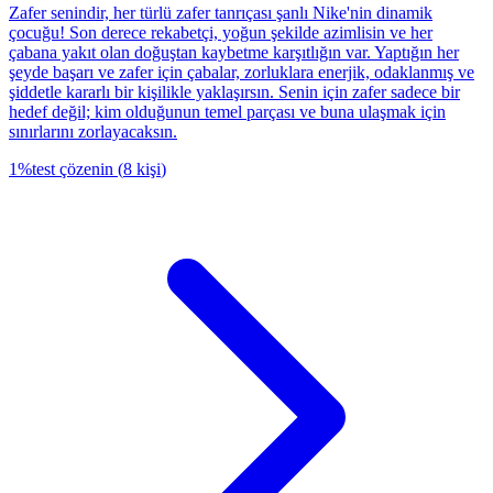
Zafer senindir, her türlü zafer tanrıçası şanlı Nike'nin dinamik
çocuğu! Son derece rekabetçi, yoğun şekilde azimlisin ve her
çabana yakıt olan doğuştan kaybetme karşıtlığın var. Yaptığın her
şeyde başarı ve zafer için çabalar, zorluklara enerjik, odaklanmış ve
şiddetle kararlı bir kişilikle yaklaşırsın. Senin için zafer sadece bir
hedef değil; kim olduğunun temel parçası ve buna ulaşmak için
sınırlarını zorlayacaksın.
1
%
test çözenin
(
8
kişi
)