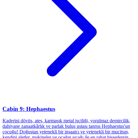
Cabin 9: Hephaestus
Kaderini dövüş, ateş, karmaşık metal işçiliği, yorulmaz demircilik,
dahiyane zanaatkârlık ve parlak buluş ustası tanrısı Hephaestus'un
çocuğu! Doğuştan yetenekli bir inşaatçı ve yetenekli bir mucitsın,
kendini aletler, makineler ve ocağın sıcağı ile en rahat hissedersin.