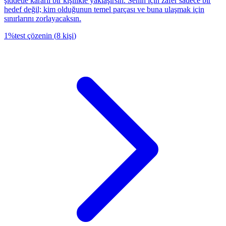
şiddetle kararlı bir kişilikle yaklaşırsın. Senin için zafer sadece bir
hedef değil; kim olduğunun temel parçası ve buna ulaşmak için
sınırlarını zorlayacaksın.
1
%
test çözenin
(
8
kişi
)