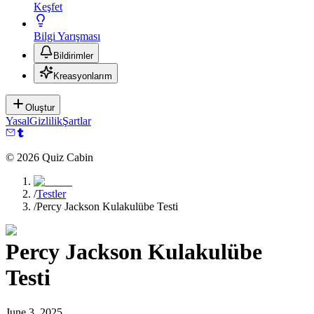
Keşfet
Bilgi Yarışması
Bildirimler
Kreasyonlarım
Oluştur
Yasal
Gizlilik
Şartlar
©
2026
Quiz Cabin
/
Testler
/
Percy Jackson Kulakulübe Testi
Percy Jackson Kulakulübe
Testi
June 3, 2025