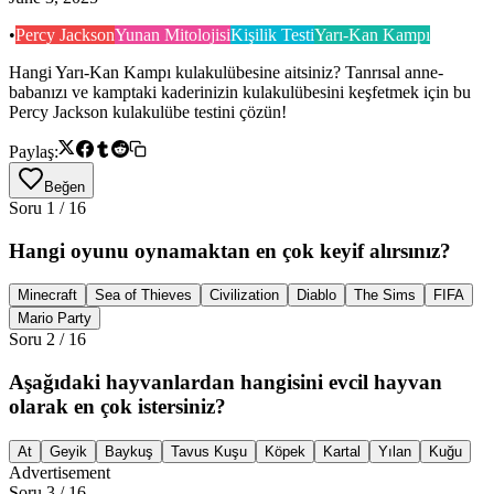
•
Percy Jackson
Yunan Mitolojisi
Kişilik Testi
Yarı-Kan Kampı
Hangi Yarı-Kan Kampı kulakulübesine aitsiniz? Tanrısal anne-
babanızı ve kamptaki kaderinizin kulakulübesini keşfetmek için bu
Percy Jackson kulakulübe testini çözün!
Paylaş:
Beğen
Soru
1
/
16
Hangi oyunu oynamaktan en çok keyif alırsınız?
Minecraft
Sea of Thieves
Civilization
Diablo
The Sims
FIFA
Mario Party
Soru
2
/
16
Aşağıdaki hayvanlardan hangisini evcil hayvan
olarak en çok istersiniz?
At
Geyik
Baykuş
Tavus Kuşu
Köpek
Kartal
Yılan
Kuğu
Advertisement
Soru
3
/
16