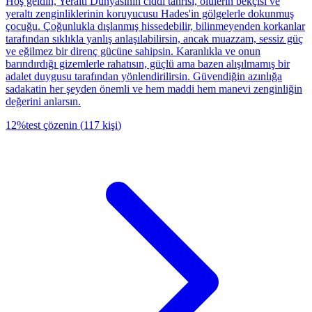
Hoş geldin, Yeraltı Dünyasının ciddi tanrısı, ölülerin bekçisi ve
yeraltı zenginliklerinin koruyucusu Hades'in gölgelerle dokunmuş
çocuğu. Çoğunlukla dışlanmış hissedebilir, bilinmeyenden korkanlar
tarafından sıklıkla yanlış anlaşılabilirsin, ancak muazzam, sessiz güç
ve eğilmez bir direnç gücüne sahipsin. Karanlıkla ve onun
barındırdığı gizemlerle rahatısın, güçlü ama bazen alışılmamış bir
adalet duygusu tarafından yönlendirilirsin. Güvendiğin azınlığa
sadakatin her şeyden önemli ve hem maddi hem manevi zenginliğin
değerini anlarsın.
12
%
test çözenin
(
117
kişi
)