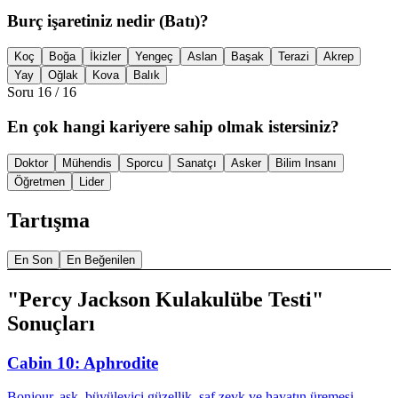
Burç işaretiniz nedir (Batı)?
Koç
Boğa
İkizler
Yengeç
Aslan
Başak
Terazi
Akrep
Yay
Oğlak
Kova
Balık
Soru
16
/
16
En çok hangi kariyere sahip olmak istersiniz?
Doktor
Mühendis
Sporcu
Sanatçı
Asker
Bilim Insanı
Öğretmen
Lider
Tartışma
En Son
En Beğenilen
"Percy Jackson Kulakulübe Testi"
Sonuçları
Cabin 10: Aphrodite
Bonjour, aşk, büyüleyici güzellik, saf zevk ve hayatın üremesi