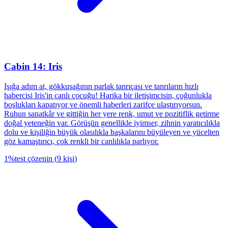
Cabin 14: Iris
Işığa adım at, gökkuşağının parlak tanrıçası ve tanrıların hızlı
habercisi Iris'in canlı çocuğu! Harika bir iletişimcisin, çoğunlukla
boşlukları kapatıyor ve önemli haberleri zarifçe ulaştırıyorsun.
Ruhun sanatkâr ve gittiğin her yere renk, umut ve pozitiflik getirme
doğal yeteneğin var. Görüşün genellikle iyimser, zihnin yaratıcılıkla
dolu ve kişiliğin büyük olasılıkla başkalarını büyüleyen ve yücelten
göz kamaştırıcı, çok renkli bir canlılıkla parlıyor.
1
%
test çözenin
(
9
kişi
)