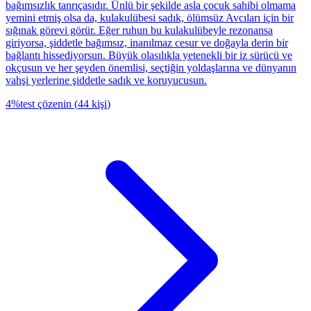
bağımsızlık tanrıçasıdır. Ünlü bir şekilde asla çocuk sahibi olmama
yemini etmiş olsa da, kulakulübesi sadık, ölümsüz Avcıları için bir
sığınak görevi görür. Eğer ruhun bu kulakulübeyle rezonansa
giriyorsa, şiddetle bağımsız, inanılmaz cesur ve doğayla derin bir
bağlantı hissediyorsun. Büyük olasılıkla yetenekli bir iz sürücü ve
okçusun ve her şeyden önemlisi, seçtiğin yoldaşlarına ve dünyanın
vahşi yerlerine şiddetle sadık ve koruyucusun.
4
%
test çözenin
(
44
kişi
)