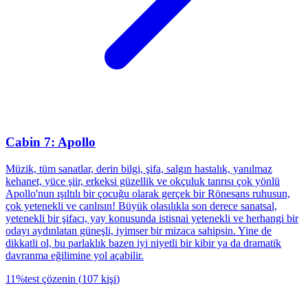
Cabin 7: Apollo
Müzik, tüm sanatlar, derin bilgi, şifa, salgın hastalık, yanılmaz
kehanet, yüce şiir, erkeksi güzellik ve okçuluk tanrısı çok yönlü
Apollo'nun ışıltılı bir çocuğu olarak gerçek bir Rönesans ruhusun,
çok yetenekli ve canlısın! Büyük olasılıkla son derece sanatsal,
yetenekli bir şifacı, yay konusunda istisnai yetenekli ve herhangi bir
odayı aydınlatan güneşli, iyimser bir mizaca sahipsin. Yine de
dikkatli ol, bu parlaklık bazen iyi niyetli bir kibir ya da dramatik
davranma eğilimine yol açabilir.
11
%
test çözenin
(
107
kişi
)