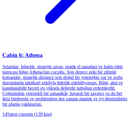
Cabin 6: Athena
Selamlar, bilgelik, stratejik savaş, pratik el sanatları ve haklı öğüt
tanrıçası bilge Athena'nın çocuğu. Son derece zeki bir zihinle
kutsandın, stratejik düşünce için doğal bir yeteneğin var ve zorlu
durumlarda taktiksel zekâyla liderlik edebiliyorsun. Bilgi, akıl ve
kanıtlanabilir beceri en yüksek değerde tuttuğun erdemlerdir.
Çoğunlukla yetenekli bir zanaatkâr, başarılı bir savaşçı ya da her
ikisi birdensin ve problemlere her zaman mantık ve iyi düşünülmüş
bir planla yaklaşırsın.
14
%
test çözenin
(
139
kişi
)