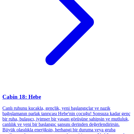
Cabin 18: Hebe
Canlı ruhunu kucakla, gençlik, yeni başlangıçlar ve nazik
bağışlamanın parlak tanrıçası Hebe'nin çocuğu! Sonsuza kadar genç
bir ruha, bulaşıcı, iyimser bir yaşam görüşüne sahipsin ve mutluluk,
canlılık ve yeni bir başlangıç şansını derinden değerlendirirsin.
Büyük olasılıkla enerjiksin, herhangi bir duruma veya gruba