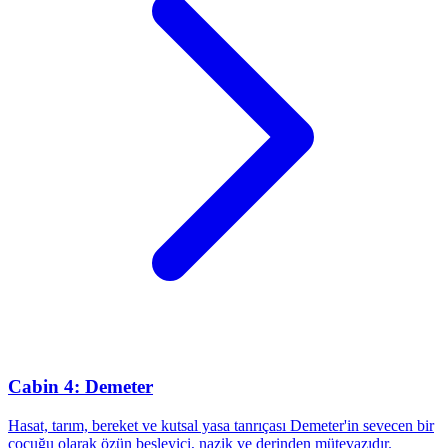
Cabin 4: Demeter
Hasat, tarım, bereket ve kutsal yasa tanrıçası Demeter'in sevecen bir
çocuğu olarak özün besleyici, nazik ve derinden mütevazıdır.