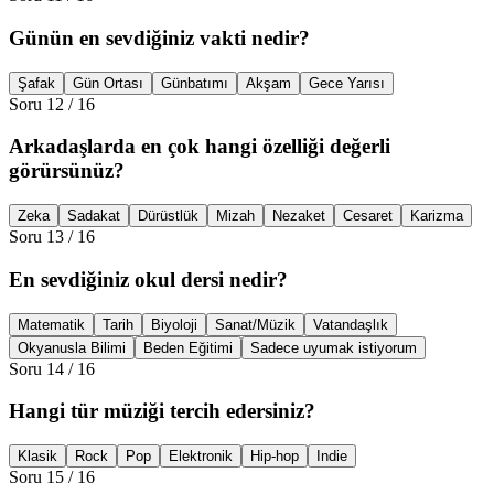
Günün en sevdiğiniz vakti nedir?
Şafak
Gün Ortası
Günbatımı
Akşam
Gece Yarısı
Soru
12
/
16
Arkadaşlarda en çok hangi özelliği değerli
görürsünüz?
Zeka
Sadakat
Dürüstlük
Mizah
Nezaket
Cesaret
Karizma
Soru
13
/
16
En sevdiğiniz okul dersi nedir?
Matematik
Tarih
Biyoloji
Sanat/Müzik
Vatandaşlık
Okyanusla Bilimi
Beden Eğitimi
Sadece uyumak istiyorum
Soru
14
/
16
Hangi tür müziği tercih edersiniz?
Klasik
Rock
Pop
Elektronik
Hip-hop
Indie
Soru
15
/
16