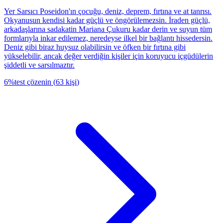
Yer Sarsıcı Poseidon'ın çocuğu, deniz, deprem, fırtına ve at tanrısı.
Okyanusun kendisi kadar güçlü ve öngörülemezsin. İraden güçlü,
arkadaşlarına sadakatin Mariana Çukuru kadar derin ve suyun tüm
formlarıyla inkar edilemez, neredeyse ilkel bir bağlantı hissedersin.
Deniz gibi biraz huysuz olabilirsin ve öfken bir fırtına gibi
yükselebilir, ancak değer verdiğin kişiler için koruyucu içgüdülerin
şiddetli ve sarsılmaztır.
6
%
test çözenin
(
63
kişi
)