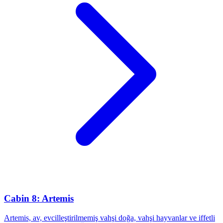
Cabin 8: Artemis
Artemis, av, evcilleştirilmemiş vahşi doğa, vahşi hayvanlar ve iffetli