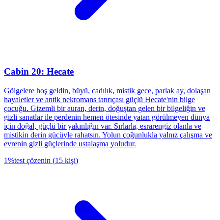
Cabin 20: Hecate
Gölgelere hoş geldin, büyü, cadılık, mistik gece, parlak ay, dolaşan
hayaletler ve antik nekromans tanrıçası güçlü Hecate'nin bilge
çocuğu. Gizemli bir auran, derin, doğuştan gelen bir bilgeliğin ve
gizli sanatlar ile perdenin hemen ötesinde yatan görülmeyen dünya
için doğal, güçlü bir yakınlığın var. Sırlarla, esrarengiz olanla ve
mistikin derin gücüyle rahatsın. Yolun çoğunlukla yalnız çalışma ve
evrenin gizli güçlerinde ustalaşma yoludur.
1
%
test çözenin
(
15
kişi
)