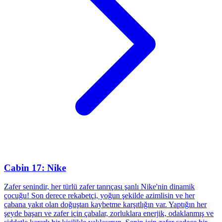
Cabin 17: Nike
Zafer senindir, her türlü zafer tanrıçası şanlı Nike'nin dinamik
çocuğu! Son derece rekabetçi, yoğun şekilde azimlisin ve her
çabana yakıt olan doğuştan kaybetme karşıtlığın var. Yaptığın her
şeyde başarı ve zafer için çabalar, zorluklara enerjik, odaklanmış ve