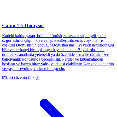
Cabin 12: Dionysus
Kadehi kaldır, şarap, bol bitki örtüsü, sınırsız zevk, neşeli şenlik,
özgürleştirici çılgınlık ve vahşi, evcilleştirilmemiş coşku tanrısı
coşkulu Dionysus'un çocuğu! Doğuştan nasıl iyi vakit geçirileceğini
bilir ve herhangi bir toplantıya hayat katarsın. Büyük olasılıkla
dramatik sanatlarda yetenekli ya da özellikle asma ile olmak üzere
bahçıvanlık konusunda beceriklisin. Partiler ve kutlamalardan
hoşlanır ve bazen biraz vahşi ya da asi olabilirsin, karizmatik enerjin
ve yaşam sevgin gerçekten bulaşıcıdır.
0
%
test çözenin
(
5
kişi
)