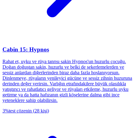
Cabin 15: Hypnos
Rahat et, uyku ve rüya tanrısı sakin Hypnos'un huzurlu çocuğu.
Doğan doğuştan sakin, huzurlu ve belki de şekerlemelerden ve
sessiz anlardan diğerlerinden biraz daha fazla hoşlanıyorsun.
Dinlenmeye, rüyaların yenileyici gücüne ve sessiz zihnin huzuruna
derinden değer verirsin. Varlığın etrafındakilere büyük olasılıkla
yatıştırıcı ve rahatlatıcı geliyor ve rüyaları etkileme, huzurlu uyku
getirme ya da hatta hafızanın gizli köşelerine dalma gibi ince
yeteneklere sahip olabilirsin.
3
%
test çözenin
(
28
kişi
)