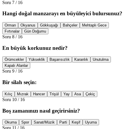
Soru
7
/
16
Hangi doğal manzarayı en büyüleyici bulursunuz?
Orman
Okyanus
Gökkuşağı
Bahçeler
Mehtaplı Gece
Fırtınalar
Gün Doğumu
Soru
8
/
16
En büyük korkunuz nedir?
Örümcekler
Yükseklik
Başarısızlık
Karanlık
Unutulma
Kapalı Alanlar
Soru
9
/
16
Bir silah seçin:
Kılıç
Mızrak
Hancer
Trişül
Yay
Asa
Çekiç
Soru
10
/
16
Boş zamanınızı nasıl geçirirsiniz?
Okuma
Spor
Sanat/Müzik
Parti
Keşif
Uyuma
Soru
11
/
16