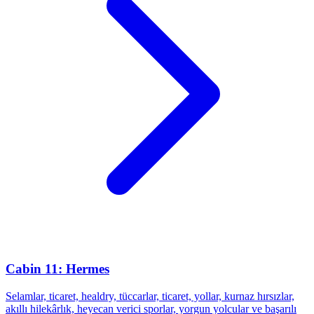
Cabin 11: Hermes
Selamlar, ticaret, healdry, tüccarlar, ticaret, yollar, kurnaz hırsızlar,
akıllı hilekârlık, heyecan verici sporlar, yorgun yolcular ve başarılı