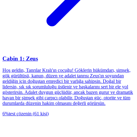
Cabin 1: Zeus
Hoş geldin, Tanrılar Kralı'ın çocuğu! Göklerin hükümdarı, şimşek,
gök gürültüsü, kanun, düzen ve adalet tanrısı Zeus'ın soyundan
geldiğin için doğuştan emredici bir varlığa sahipsin. Doğal bir
lidersin, sık sık sorumluluğu üstlenir ve başkalarını sert bir ele yol
gösterirsin. Adalet duygun güçlüdür, ancak bazen gurur ve dramatik
havan bir şimşek gibi çarpıcı olabilir. Doğuştan güç, otorite ve tüm
durumlarda düzenin hakim olmasını değerli görürsün.
6
%
test çözenin
(
61
kişi
)