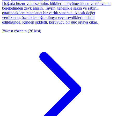
Doğada huzur ve neşe bulur, bitkilerin büyümesinden ve dünyanın
bereketinden zevk alırsın. Tavrın genellikle sakin ve sabırlı,
etrafındakilere rahatlatıcı bir varlık sunarsın. Ancak değer
verdiklerin, özellikle doğal dünya veya sevdiklerin tehdit
edildiğinde, içinden şiddetli, koruyucu bir güç ortaya çıkar.
3
%
test çözenin
(
26
kişi
)