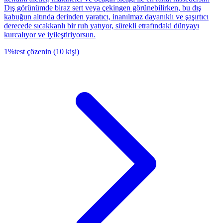
Dış görünümde biraz sert veya çekingen görünebilirken, bu dış
kabuğun altında derinden yaratıcı, inanılmaz dayanıklı ve şaşırtıcı
derecede sıcakkanlı bir ruh yatıyor, sürekli etrafındaki dünyayı
kurcalıyor ve iyileştiriyorsun.
1
%
test çözenin
(
10
kişi
)