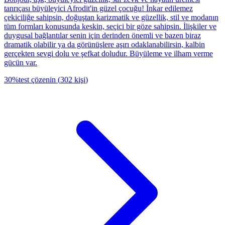
tanrıçası büyüleyici Afrodit'in güzel çocuğu! İnkar edilemez
çekiciliğe sahipsin, doğuştan karizmatik ve güzellik, stil ve modanın
tüm formları konusunda keskin, seçici bir göze sahipsin. İlişkiler ve
duygusal bağlantılar senin için derinden önemli ve bazen biraz
dramatik olabilir ya da görünüşlere aşırı odaklanabilirsin, kalbin
gerçekten sevgi dolu ve şefkat doludur. Büyüleme ve ilham verme
gücün var.
30
%
test çözenin
(
302
kişi
)