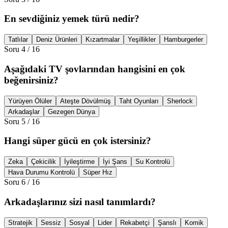
En sevdiğiniz yemek türü nedir?
Tatlılar
Deniz Ürünleri
Kızartmalar
Yeşillikler
Hamburgerler
Soru
4
/
16
Aşağıdaki TV şovlarından hangisini en çok
beğenirsiniz?
Yürüyen Ölüler
Ateşte Dövülmüş
Taht Oyunları
Sherlock
Arkadaşlar
Gezegen Dünya
Soru
5
/
16
Hangi süper gücü en çok istersiniz?
Zeka
Çekicilik
İyileştirme
İyi Şans
Su Kontrolü
Hava Durumu Kontrolü
Süper Hız
Soru
6
/
16
Arkadaşlarınız sizi nasıl tanımlardı?
Stratejik
Sessiz
Sosyal
Lider
Rekabetçi
Şanslı
Komik