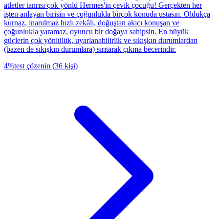
atletler tanrısı çok yönlü Hermes'in çevik çocuğu! Gerçekten her
işten anlayan birisin ve çoğunlukla birçok konuda ustasın. Oldukça
kurnaz, inanılmaz hızlı zekâlı, doğuştan akıcı konuşan ve
çoğunlukla yaramaz, oyuncu bir doğaya sahipsin. En büyük
güçlerin çok yönlülük, uyarlanabilirlik ve sıkışkın durumlardan
(bazen de sıkışkın durumlara) sırıtarak çıkma becerindir.
4
%
test çözenin
(
36
kişi
)