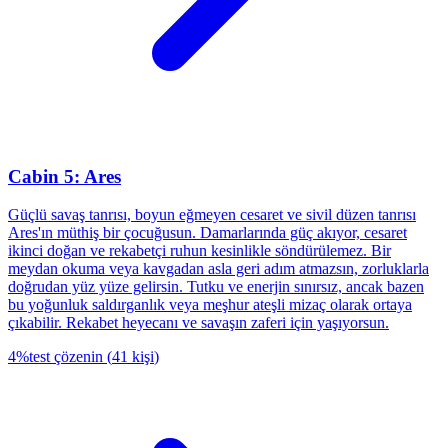
Cabin 5: Ares
Güçlü savaş tanrısı, boyun eğmeyen cesaret ve sivil düzen tanrısı
Ares'ın müthiş bir çocuğusun. Damarlarında güç akıyor, cesaret
ikinci doğan ve rekabetçi ruhun kesinlikle söndürülemez. Bir
meydan okuma veya kavgadan asla geri adım atmazsın, zorluklarla
doğrudan yüz yüze gelirsin. Tutku ve enerjin sınırsız, ancak bazen
bu yoğunluk saldırganlık veya meşhur ateşli mizaç olarak ortaya
çıkabilir. Rekabet heyecanı ve savaşın zaferi için yaşıyorsun.
4
%
test çözenin
(
41
kişi
)