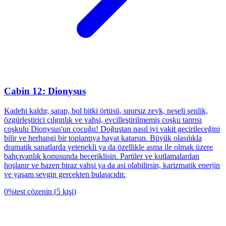
Cabin 12: Dionysus
Kadehi kaldır, şarap, bol bitki örtüsü, sınırsız zevk, neşeli şenlik,
özgürleştirici çılgınlık ve vahşi, evcilleştirilmemiş coşku tanrısı
coşkulu Dionysus'un çocuğu! Doğuştan nasıl iyi vakit geçirileceğini
bilir ve herhangi bir toplantıya hayat katarsın. Büyük olasılıkla
dramatik sanatlarda yetenekli ya da özellikle asma ile olmak üzere
bahçıvanlık konusunda beceriklisin. Partiler ve kutlamalardan
hoşlanır ve bazen biraz vahşi ya da asi olabilirsin, karizmatik enerjin
ve yaşam sevgin gerçekten bulaşıcıdır.
0
%
test çözenin
(
5
kişi
)