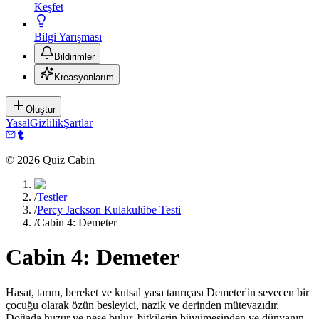
Keşfet
Bilgi Yarışması
Bildirimler
Kreasyonlarım
Oluştur
Yasal
Gizlilik
Şartlar
©
2026
Quiz Cabin
/
Testler
/
Percy Jackson Kulakulübe Testi
/
Cabin 4: Demeter
Cabin 4: Demeter
Hasat, tarım, bereket ve kutsal yasa tanrıçası Demeter'in sevecen bir
çocuğu olarak özün besleyici, nazik ve derinden mütevazıdır.
Doğada huzur ve neşe bulur, bitkilerin büyümesinden ve dünyanın