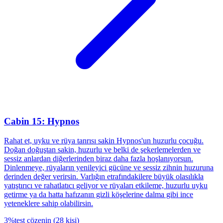
Cabin 15: Hypnos
Rahat et, uyku ve rüya tanrısı sakin Hypnos'un huzurlu çocuğu.
Doğan doğuştan sakin, huzurlu ve belki de şekerlemelerden ve
sessiz anlardan diğerlerinden biraz daha fazla hoşlanıyorsun.
Dinlenmeye, rüyaların yenileyici gücüne ve sessiz zihnin huzuruna
derinden değer verirsin. Varlığın etrafındakilere büyük olasılıkla
yatıştırıcı ve rahatlatıcı geliyor ve rüyaları etkileme, huzurlu uyku
getirme ya da hatta hafızanın gizli köşelerine dalma gibi ince
yeteneklere sahip olabilirsin.
3
%
test çözenin
(
28
kişi
)