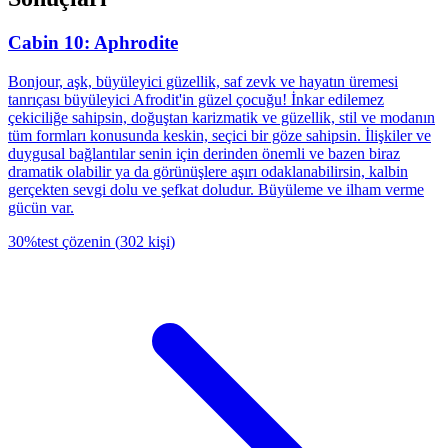
Cabin 10: Aphrodite
Bonjour, aşk, büyüleyici güzellik, saf zevk ve hayatın üremesi
tanrıçası büyüleyici Afrodit'in güzel çocuğu! İnkar edilemez
çekiciliğe sahipsin, doğuştan karizmatik ve güzellik, stil ve modanın
tüm formları konusunda keskin, seçici bir göze sahipsin. İlişkiler ve
duygusal bağlantılar senin için derinden önemli ve bazen biraz
dramatik olabilir ya da görünüşlere aşırı odaklanabilirsin, kalbin
gerçekten sevgi dolu ve şefkat doludur. Büyüleme ve ilham verme
gücün var.
30
%
test çözenin
(
302
kişi
)