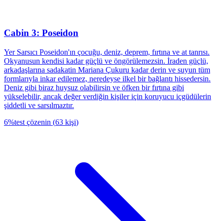
Cabin 3: Poseidon
Yer Sarsıcı Poseidon'ın çocuğu, deniz, deprem, fırtına ve at tanrısı.
Okyanusun kendisi kadar güçlü ve öngörülemezsin. İraden güçlü,
arkadaşlarına sadakatin Mariana Çukuru kadar derin ve suyun tüm
formlarıyla inkar edilemez, neredeyse ilkel bir bağlantı hissedersin.
Deniz gibi biraz huysuz olabilirsin ve öfken bir fırtına gibi
yükselebilir, ancak değer verdiğin kişiler için koruyucu içgüdülerin
şiddetli ve sarsılmaztır.
6
%
test çözenin
(
63
kişi
)