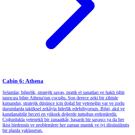
Cabin 6: Athena
Selamlar, bilgelik, stratejik savaş, pratik el sanatları ve haklı öğüt
tanrıçası bilge Athena'nın çocuğu. Son derece zeki bir zihinle
kutsandın, stratejik düşünce için doğal bir yeteneğin var ve zorlu
durumlarda taktiksel zekâyla liderlik edebiliyorsun. Bilgi, akıl ve
kanıtlanabilir beceri en yüksek değerde tuttuğun erdemlerdir.
Çoğunlukla yetenekli bir zanaatkâr, başarılı bir savaşçı ya da her
ikisi birdensin ve problemlere her zaman mantık ve iyi düşünülmüş
bir planla yaklaşırsın.