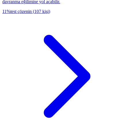
davranma eğilimine yol açabilir.
11
%
test çözenin
(
107
kişi
)