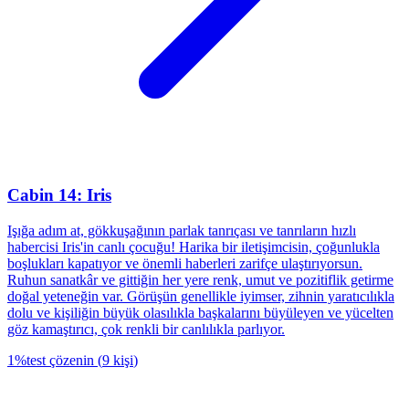
Cabin 14: Iris
Işığa adım at, gökkuşağının parlak tanrıçası ve tanrıların hızlı
habercisi Iris'in canlı çocuğu! Harika bir iletişimcisin, çoğunlukla
boşlukları kapatıyor ve önemli haberleri zarifçe ulaştırıyorsun.
Ruhun sanatkâr ve gittiğin her yere renk, umut ve pozitiflik getirme
doğal yeteneğin var. Görüşün genellikle iyimser, zihnin yaratıcılıkla
dolu ve kişiliğin büyük olasılıkla başkalarını büyüleyen ve yücelten
göz kamaştırıcı, çok renkli bir canlılıkla parlıyor.
1
%
test çözenin
(
9
kişi
)