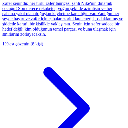
Zafer senindir, her türlü zafer tanrıçası şanlı Nike'nin dinamik
çocuğu! Son derece rekabetçi, yoğun şekilde azimlisin ve her
çabana yakıt olan doğuştan kaybetme karşıtlığın var. Yaptığın her
şeyde başarı ve zafer için çabalar, zorluklara enerjik, odaklanmış ve
şiddetle kararlı bir kişilikle yaklaşırsın. Senin için zafer sadece bir
hedef değil; kim olduğunun temel parçası ve buna ulaşmak için
sınırlarını zorlayacaksın.
1
%
test çözenin
(
8
kişi
)