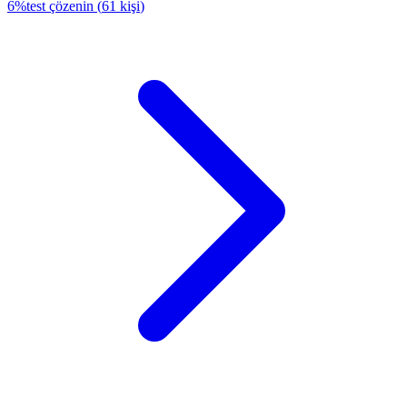
6
%
test çözenin
(
61
kişi
)