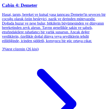
Cabin 4: Demeter
Hasat, tarım, bereket ve kutsal yasa tanrıçası Demeter'in sevecen bir
çocuğu olarak özün besleyici, nazik ve derinden mütevazıdır.
Doğada huzur ve neşe bulur, bitkilerin büyümesinden ve dünyanın
bereketinden zevk alırsın. Tavrın genellikle sakin ve sabırlı,
etrafındakilere rahatlatıcı bir varlık sunarsın. Ancak değer
verdiklerin, özellikle doğal dünya veya sevdiklerin tehdit
edildiğinde, içinden şiddetli, koruyucu bir güç ortaya çıkar.
3
%
test çözenin
(
26
kişi
)