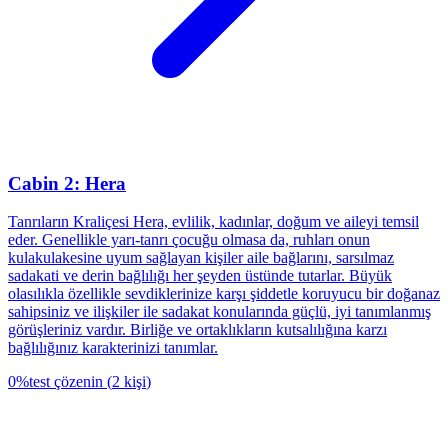
Cabin 2: Hera
Tanrıların Kraliçesi Hera, evlilik, kadınlar, doğum ve aileyi temsil
eder. Genellikle yarı-tanrı çocuğu olmasa da, ruhları onun
kulakulakesine uyum sağlayan kişiler aile bağlarını, sarsılmaz
sadakati ve derin bağlılığı her şeyden üstünde tutarlar. Büyük
olasılıkla özellikle sevdiklerinize karşı şiddetle koruyucu bir doğanaz
sahipsiniz ve ilişkiler ile sadakat konularında güçlü, iyi tanımlanmış
görüşleriniz vardır. Birliğe ve ortaklıkların kutsalılığına karzı
bağlılığınız karakterinizi tanımlar.
0
%
test çözenin
(
2
kişi
)