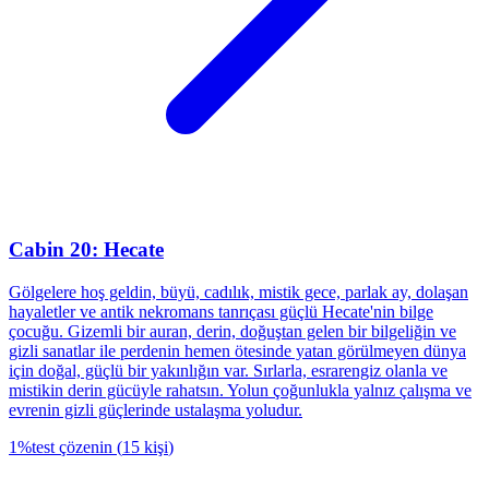
Cabin 20: Hecate
Gölgelere hoş geldin, büyü, cadılık, mistik gece, parlak ay, dolaşan
hayaletler ve antik nekromans tanrıçası güçlü Hecate'nin bilge
çocuğu. Gizemli bir auran, derin, doğuştan gelen bir bilgeliğin ve
gizli sanatlar ile perdenin hemen ötesinde yatan görülmeyen dünya
için doğal, güçlü bir yakınlığın var. Sırlarla, esrarengiz olanla ve
mistikin derin gücüyle rahatsın. Yolun çoğunlukla yalnız çalışma ve
evrenin gizli güçlerinde ustalaşma yoludur.
1
%
test çözenin
(
15
kişi
)