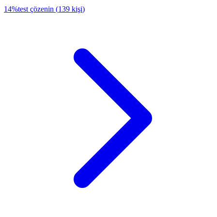
14
%
test çözenin
(
139
kişi
)