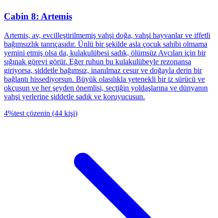
Cabin 8: Artemis
Artemis, av, evcilleştirilmemiş vahşi doğa, vahşi hayvanlar ve iffetli
bağımsızlık tanrıçasıdır. Ünlü bir şekilde asla çocuk sahibi olmama
yemini etmiş olsa da, kulakulübesi sadık, ölümsüz Avcıları için bir
sığınak görevi görür. Eğer ruhun bu kulakulübeyle rezonansa
giriyorsa, şiddetle bağımsız, inanılmaz cesur ve doğayla derin bir
bağlantı hissediyorsun. Büyük olasılıkla yetenekli bir iz sürücü ve
okçusun ve her şeyden önemlisi, seçtiğin yoldaşlarına ve dünyanın
vahşi yerlerine şiddetle sadık ve koruyucusun.
4
%
test çözenin
(
44
kişi
)