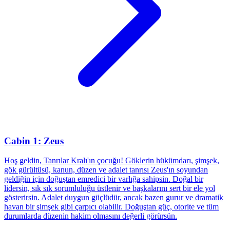
Cabin 1: Zeus
Hoş geldin, Tanrılar Kralı'ın çocuğu! Göklerin hükümdarı, şimşek,
gök gürültüsü, kanun, düzen ve adalet tanrısı Zeus'ın soyundan
geldiğin için doğuştan emredici bir varlığa sahipsin. Doğal bir
lidersin, sık sık sorumluluğu üstlenir ve başkalarını sert bir ele yol
gösterirsin. Adalet duygun güçlüdür, ancak bazen gurur ve dramatik
havan bir şimşek gibi çarpıcı olabilir. Doğuştan güç, otorite ve tüm
durumlarda düzenin hakim olmasını değerli görürsün.