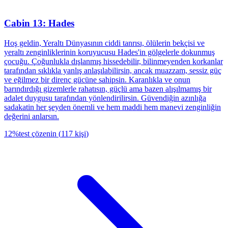
Cabin 13: Hades
Hoş geldin, Yeraltı Dünyasının ciddi tanrısı, ölülerin bekçisi ve
yeraltı zenginliklerinin koruyucusu Hades'in gölgelerle dokunmuş
çocuğu. Çoğunlukla dışlanmış hissedebilir, bilinmeyenden korkanlar
tarafından sıklıkla yanlış anlaşılabilirsin, ancak muazzam, sessiz güç
ve eğilmez bir direnç gücüne sahipsin. Karanlıkla ve onun
barındırdığı gizemlerle rahatısın, güçlü ama bazen alışılmamış bir
adalet duygusu tarafından yönlendirilirsin. Güvendiğin azınlığa
sadakatin her şeyden önemli ve hem maddi hem manevi zenginliğin
değerini anlarsın.
12
%
test çözenin
(
117
kişi
)