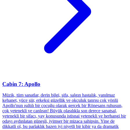
Cabin 7: Apollo
Müzik, tüm sanatlar, derin bilgi, şifa, salgın hastalık, yanılmaz
kehanet, yüce şiir, erkeksi güzellik ve okçuluk tanrısı çok yönlü
Apollo'nun ışıltılı bir çocuğu olarak gerçek bir Rönesans ruhusun,
çok yetenekli ve canlısın! Büyük olasılıkla son derece sanatsal,
yetenekli bir şifacı, yay konusunda istisnai yetenekli ve herhangi bir
odayı aydınlatan güneşli, iyimser bir mizaca sahipsin. Yine de
dikkatli ol, bu parlaklık bazen iyi niyetli bir kibir ya da dramatik