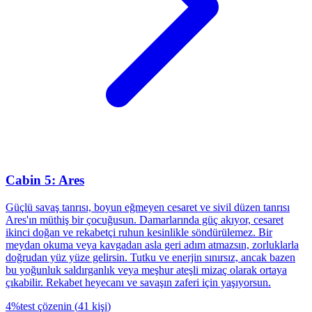
Cabin 5: Ares
Güçlü savaş tanrısı, boyun eğmeyen cesaret ve sivil düzen tanrısı
Ares'ın müthiş bir çocuğusun. Damarlarında güç akıyor, cesaret
ikinci doğan ve rekabetçi ruhun kesinlikle söndürülemez. Bir
meydan okuma veya kavgadan asla geri adım atmazsın, zorluklarla
doğrudan yüz yüze gelirsin. Tutku ve enerjin sınırsız, ancak bazen
bu yoğunluk saldırganlık veya meşhur ateşli mizaç olarak ortaya
çıkabilir. Rekabet heyecanı ve savaşın zaferi için yaşıyorsun.
4
%
test çözenin
(
41
kişi
)