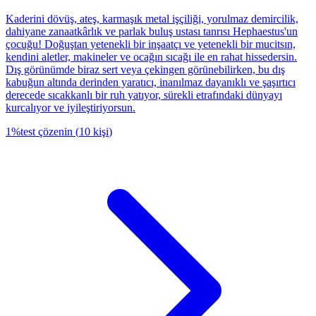
Kaderini dövüş, ateş, karmaşık metal işçiliği, yorulmaz demircilik,
dahiyane zanaatkârlık ve parlak buluş ustası tanrısı Hephaestus'un
çocuğu! Doğuştan yetenekli bir inşaatçı ve yetenekli bir mucitsın,
kendini aletler, makineler ve ocağın sıcağı ile en rahat hissedersin.
Dış görünümde biraz sert veya çekingen görünebilirken, bu dış
kabuğun altında derinden yaratıcı, inanılmaz dayanıklı ve şaşırtıcı
derecede sıcakkanlı bir ruh yatıyor, sürekli etrafındaki dünyayı
kurcalıyor ve iyileştiriyorsun.
1
%
test çözenin
(
10
kişi
)