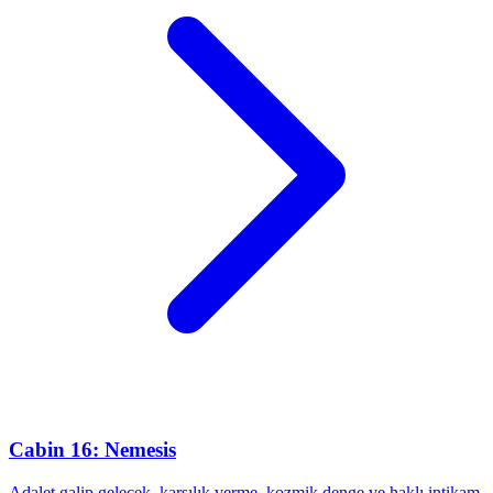
Cabin 16: Nemesis
Adalet galip gelecek, karşılık verme, kozmik denge ve haklı intikam