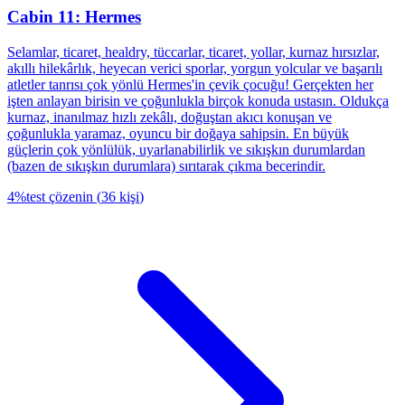
Cabin 11: Hermes
Selamlar, ticaret, healdry, tüccarlar, ticaret, yollar, kurnaz hırsızlar,
akıllı hilekârlık, heyecan verici sporlar, yorgun yolcular ve başarılı
atletler tanrısı çok yönlü Hermes'in çevik çocuğu! Gerçekten her
işten anlayan birisin ve çoğunlukla birçok konuda ustasın. Oldukça
kurnaz, inanılmaz hızlı zekâlı, doğuştan akıcı konuşan ve
çoğunlukla yaramaz, oyuncu bir doğaya sahipsin. En büyük
güçlerin çok yönlülük, uyarlanabilirlik ve sıkışkın durumlardan
(bazen de sıkışkın durumlara) sırıtarak çıkma becerindir.
4
%
test çözenin
(
36
kişi
)