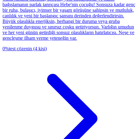
bağışlamanın parlak tanrıçası Hebe'nin çocuğu! Sonsuza kadar genç
bir ruha, bulaşıcı, iyimser bir yaşam görüşüne sahipsin ve mutluluk,
canlılık ve yeni bir başlangıç şansını derinden değerlendirirsin.
Büyük olasılıkla enerjiksin, herhangi bir duruma veya gruba
yenilenme duygusu ve sınırsız coşku getiriyorsun. Varlığın umudun
ve her yeni günün getirdiği sonsuz olasılıkların hatırlatıcısı. Neşe ve
gençleşme ilham verme yeteneğin var.
0
%
test çözenin
(
4
kişi
)