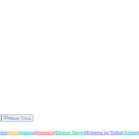
Album Trivia
nime
#
dere
#
manga
#
romance
#
Demon Slayer
#
Kimetsu no Yaiba
#
Anime