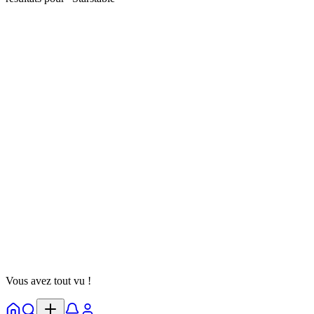
twiko12fr
@
twiko12fr
Suivre
Test de Personnalité
DarkAmbassadors
Illusions
Ombres
16 octobre 2025
7 parties
Voir Détails
Vous avez tout vu !
Accueil
Explorer
Notifs
Profil