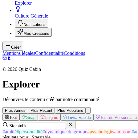
Explorer
Culture Générale
Notifications
Mes Créations
Créer
Mentions légales
Confidentialité
Conditions
©
2026
Quiz Cabin
Explorer
Découvrez le contenu créé par notre communauté
Plus Aimés
Plus Récent
Plus Populaire
Tout
Snap
Énigme
Trivia Rapide
Test de Personnalité
#
amitié
#
personnalité
#
dynamique de groupe
#
psychologie
#
amusant
#
a
résultats
pour
"
Starstable
"