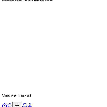
twiko12fr
@
twiko12fr
Suivre
Test de Personnalité
DarkAmbassadors
Illusions
Ombres
16 octobre 2025
7 parties
Voir Détails
Vous avez tout vu !
Accueil
Explorer
Notifs
Profil