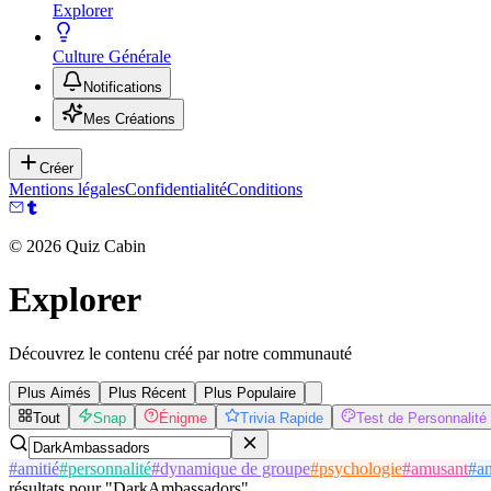
Explorer
Culture Générale
Notifications
Mes Créations
Créer
Mentions légales
Confidentialité
Conditions
©
2026
Quiz Cabin
Explorer
Découvrez le contenu créé par notre communauté
Plus Aimés
Plus Récent
Plus Populaire
Tout
Snap
Énigme
Trivia Rapide
Test de Personnalité
#
amitié
#
personnalité
#
dynamique de groupe
#
psychologie
#
amusant
#
a
résultats
pour
"
DarkAmbassadors
"