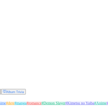
Album Trivia
nime
#
dere
#
manga
#
romance
#
Demon Slayer
#
Kimetsu no Yaiba
#
Anime