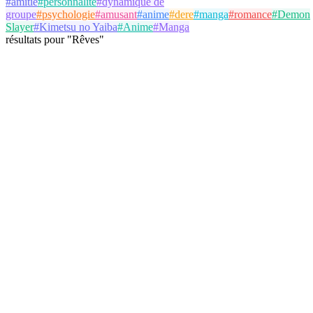
#
amitié
#
personnalité
#
dynamique de
groupe
#
psychologie
#
amusant
#
anime
#
dere
#
manga
#
romance
#
Demon
Slayer
#
Kimetsu no Yaiba
#
Anime
#
Manga
résultats
pour
"
Rêves
"
twiko12fr
@
twiko12fr
Suivre
Test de Personnalité
DarkAmbassadors
Illusions
Ombres
16 octobre 2025
7 parties
Voir Détails