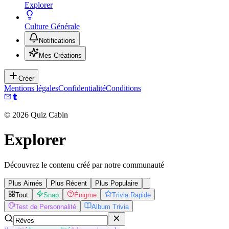
Explorer
Culture Générale
Notifications
Mes Créations
Créer
Mentions légales
Confidentialité
Conditions
©
2026
Quiz Cabin
Explorer
Découvrez le contenu créé par notre communauté
Plus Aimés
Plus Récent
Plus Populaire
Tout
Snap
Énigme
Trivia Rapide
Test de Personnalité
Album Trivia