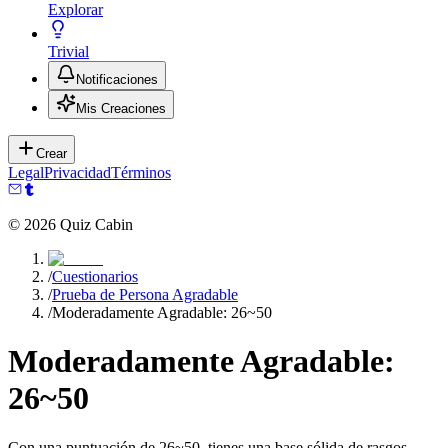
Explorar
Trivial
Notificaciones
Mis Creaciones
Crear
Legal
Privacidad
Términos
©
2026
Quiz Cabin
/
Cuestionarios
/
Prueba de Persona Agradable
/
Moderadamente Agradable: 26~50
Moderadamente Agradable:
26~50
Con una puntuación de 26~50, tienes una base sólida de rasgos