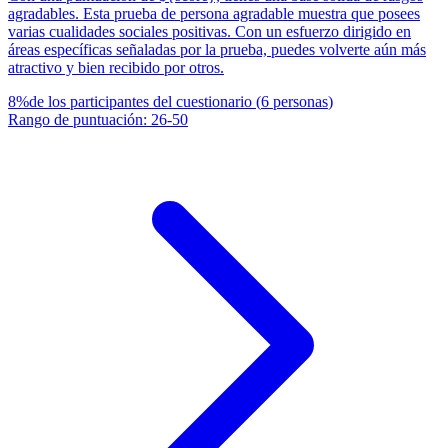
agradables. Esta prueba de persona agradable muestra que posees
varias cualidades sociales positivas. Con un esfuerzo dirigido en
áreas específicas señaladas por la prueba, puedes volverte aún más
atractivo y bien recibido por otros.
8
%
de los participantes del cuestionario
(
6
personas
)
Rango de puntuación
:
26
-
50