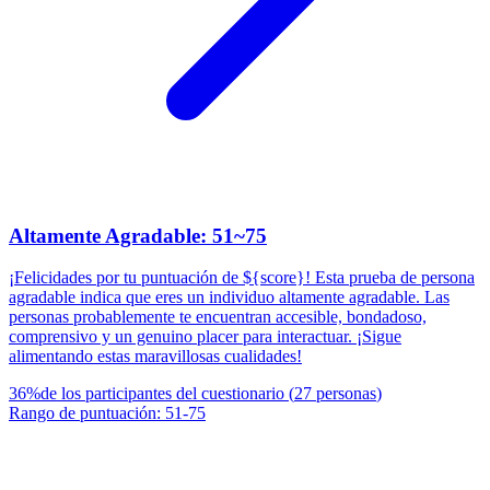
Altamente Agradable: 51~75
¡Felicidades por tu puntuación de ${score}! Esta prueba de persona
agradable indica que eres un individuo altamente agradable. Las
personas probablemente te encuentran accesible, bondadoso,
comprensivo y un genuino placer para interactuar. ¡Sigue
alimentando estas maravillosas cualidades!
36
%
de los participantes del cuestionario
(
27
personas
)
Rango de puntuación
:
51
-
75