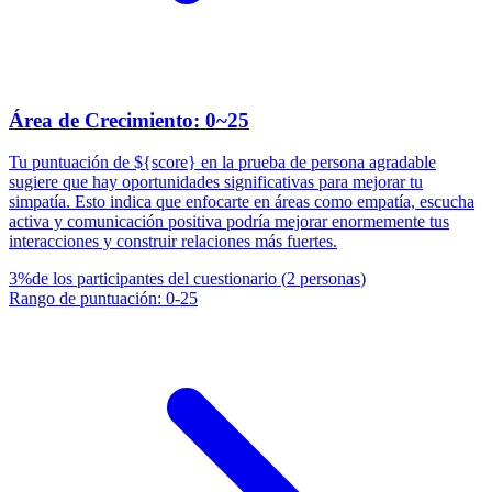
Área de Crecimiento: 0~25
Tu puntuación de ${score} en la prueba de persona agradable
sugiere que hay oportunidades significativas para mejorar tu
simpatía. Esto indica que enfocarte en áreas como empatía, escucha
activa y comunicación positiva podría mejorar enormemente tus
interacciones y construir relaciones más fuertes.
3
%
de los participantes del cuestionario
(
2
personas
)
Rango de puntuación
:
0
-
25