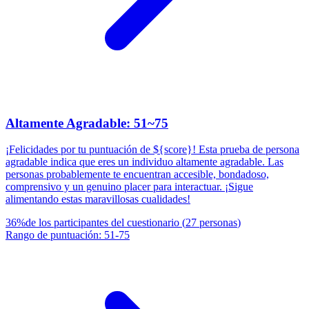
Altamente Agradable: 51~75
¡Felicidades por tu puntuación de ${score}! Esta prueba de persona
agradable indica que eres un individuo altamente agradable. Las
personas probablemente te encuentran accesible, bondadoso,
comprensivo y un genuino placer para interactuar. ¡Sigue
alimentando estas maravillosas cualidades!
36
%
de los participantes del cuestionario
(
27
personas
)
Rango de puntuación
:
51
-
75