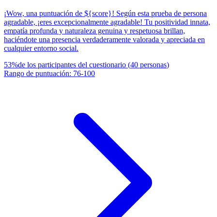
¡Wow, una puntuación de ${score}! Según esta prueba de persona
agradable, ¡eres excepcionalmente agradable! Tu positividad innata,
empatía profunda y naturaleza genuina y respetuosa brillan,
haciéndote una presencia verdaderamente valorada y apreciada en
cualquier entorno social.
53
%
de los participantes del cuestionario
(
40
personas
)
Rango de puntuación
:
76
-
100