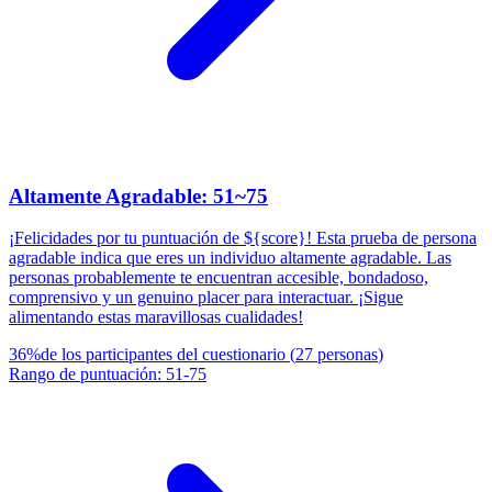
Altamente Agradable: 51~75
¡Felicidades por tu puntuación de ${score}! Esta prueba de persona
agradable indica que eres un individuo altamente agradable. Las
personas probablemente te encuentran accesible, bondadoso,
comprensivo y un genuino placer para interactuar. ¡Sigue
alimentando estas maravillosas cualidades!
36
%
de los participantes del cuestionario
(
27
personas
)
Rango de puntuación
:
51
-
75