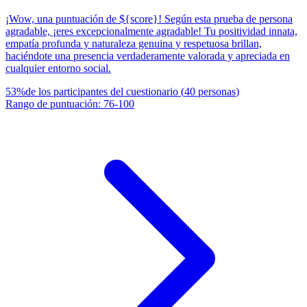
¡Wow, una puntuación de ${score}! Según esta prueba de persona
agradable, ¡eres excepcionalmente agradable! Tu positividad innata,
empatía profunda y naturaleza genuina y respetuosa brillan,
haciéndote una presencia verdaderamente valorada y apreciada en
cualquier entorno social.
53
%
de los participantes del cuestionario
(
40
personas
)
Rango de puntuación
:
76
-
100