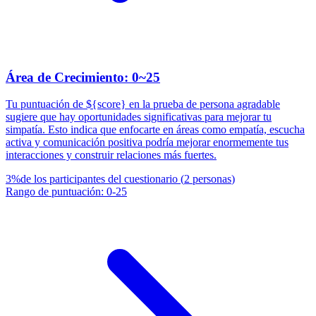
Área de Crecimiento: 0~25
Tu puntuación de ${score} en la prueba de persona agradable
sugiere que hay oportunidades significativas para mejorar tu
simpatía. Esto indica que enfocarte en áreas como empatía, escucha
activa y comunicación positiva podría mejorar enormemente tus
interacciones y construir relaciones más fuertes.
3
%
de los participantes del cuestionario
(
2
personas
)
Rango de puntuación
:
0
-
25