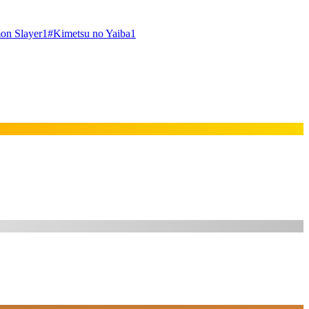
on Slayer
1
#
Kimetsu no Yaiba
1