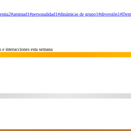
entia
2
#
amistad
1
#
personalidad
1
#
dinámicas de grupo
1
#
diversión
1
#
Dem
 e interacciones esta semana