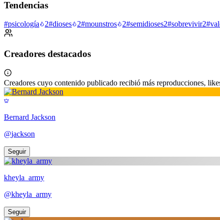
Tendencias
#
psicología
2
#
dioses
2
#
mounstros
2
#
semidioses
2
#
sobrevivir
2
#
val
Creadores destacados
Creadores cuyo contenido publicado recibió más reproducciones, likes
Bernard Jackson
@
jackson
Seguir
kheyla_army
@
kheyla_army
Seguir