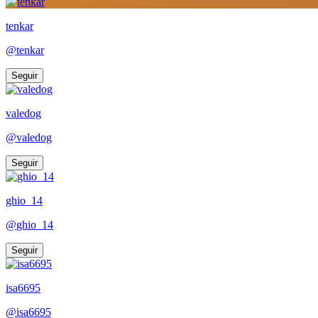
tenkar
@
tenkar
Seguir
valedog
@
valedog
Seguir
ghio_14
@
ghio_14
Seguir
isa6695
@
isa6695