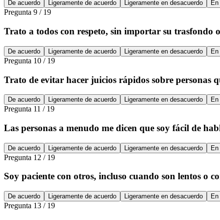
De acuerdo
Ligeramente de acuerdo
Ligeramente en desacuerdo
En
Pregunta
9
/
19
Trato a todos con respeto, sin importar su trasfondo o
De acuerdo
Ligeramente de acuerdo
Ligeramente en desacuerdo
En
Pregunta
10
/
19
Trato de evitar hacer juicios rápidos sobre personas 
De acuerdo
Ligeramente de acuerdo
Ligeramente en desacuerdo
En
Pregunta
11
/
19
Las personas a menudo me dicen que soy fácil de habl
De acuerdo
Ligeramente de acuerdo
Ligeramente en desacuerdo
En
Pregunta
12
/
19
Soy paciente con otros, incluso cuando son lentos o c
De acuerdo
Ligeramente de acuerdo
Ligeramente en desacuerdo
En
Pregunta
13
/
19