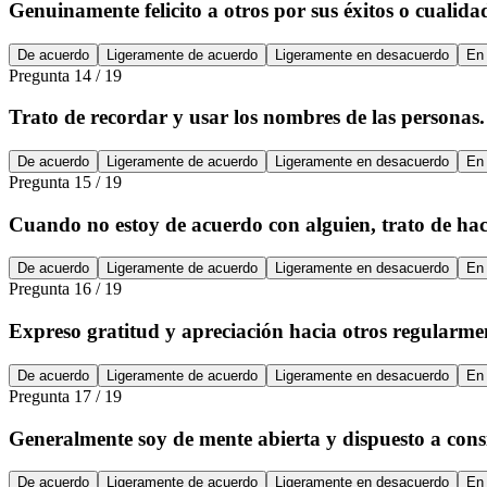
Genuinamente felicito a otros por sus éxitos o cualidad
De acuerdo
Ligeramente de acuerdo
Ligeramente en desacuerdo
En
Pregunta
14
/
19
Trato de recordar y usar los nombres de las personas.
De acuerdo
Ligeramente de acuerdo
Ligeramente en desacuerdo
En
Pregunta
15
/
19
Cuando no estoy de acuerdo con alguien, trato de hac
De acuerdo
Ligeramente de acuerdo
Ligeramente en desacuerdo
En
Pregunta
16
/
19
Expreso gratitud y apreciación hacia otros regularme
De acuerdo
Ligeramente de acuerdo
Ligeramente en desacuerdo
En
Pregunta
17
/
19
Generalmente soy de mente abierta y dispuesto a consi
De acuerdo
Ligeramente de acuerdo
Ligeramente en desacuerdo
En