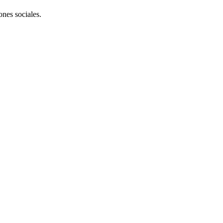
ones sociales.