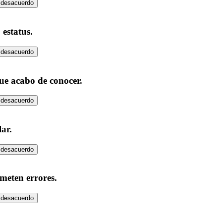
 desacuerdo
 estatus.
 desacuerdo
que acabo de conocer.
 desacuerdo
ar.
 desacuerdo
ometen errores.
 desacuerdo