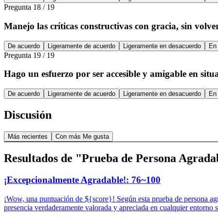
Pregunta
18
/
19
Manejo las críticas constructivas con gracia, sin volv
De acuerdo
Ligeramente de acuerdo
Ligeramente en desacuerdo
En
Pregunta
19
/
19
Hago un esfuerzo por ser accesible y amigable en situa
De acuerdo
Ligeramente de acuerdo
Ligeramente en desacuerdo
En
Discusión
Más recientes
Con más Me gusta
Resultados de "Prueba de Persona Agrada
¡Excepcionalmente Agradable!: 76~100
¡Wow, una puntuación de ${score}! Según esta prueba de persona agrad
presencia verdaderamente valorada y apreciada en cualquier entorno s