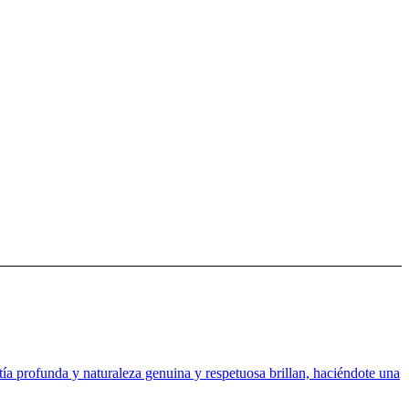
a profunda y naturaleza genuina y respetuosa brillan, haciéndote una