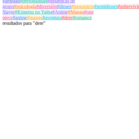
#
amistad
#
personalidad
#
dinámicas de
grupo
#
psicología
#
diversión
#
dioses
#
mounstros
#
semidioses
#
sobrevivi
Slayer
#
Kimetsu no Yaiba
#
Anime
#
Manga
#
one
piece
#
anime
#
manga
#
aventura
#
dere
#
romance
resultados
para
"
dere
"
Bernard Jackson
@
jackson
Seguir
Test de Personalidad
anime
dere
manga
17 de octubre de 2025
563 partidas
Ver Detalles