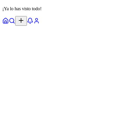
¡Ya lo has visto todo!
Inicio
Explorar
Alertas
Perfil