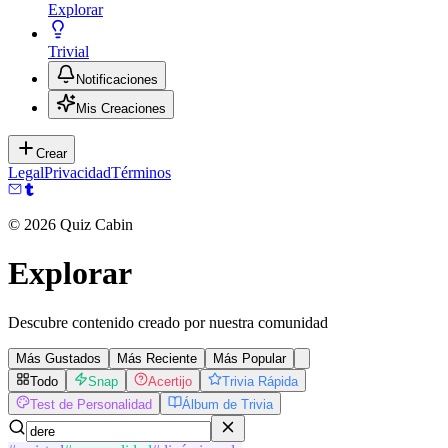
Explorar
Trivial
Notificaciones
Mis Creaciones
Crear
Legal
Privacidad
Términos
©
2026
Quiz Cabin
Explorar
Descubre contenido creado por nuestra comunidad
Más Gustados
Más Reciente
Más Popular
Todo
Snap
Acertijo
Trivia Rápida
Test de Personalidad
Álbum de Trivia