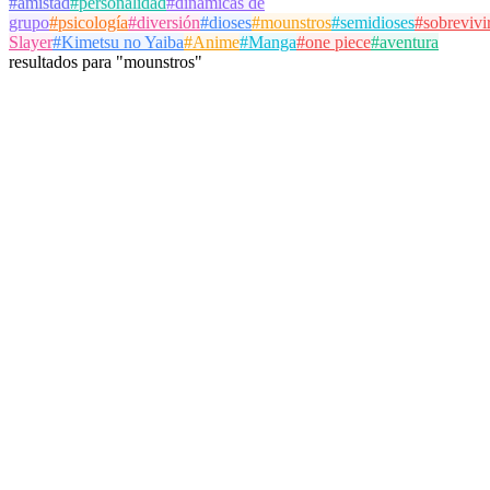
#
amistad
#
personalidad
#
dinámicas de
grupo
#
psicología
#
diversión
#
dioses
#
mounstros
#
semidioses
#
sobrevivi
Slayer
#
Kimetsu no Yaiba
#
Anime
#
Manga
#
one piece
#
aventura
resultados
para
"
mounstros
"
kheyla_army
@
kheyla_army
Seguir
Test de Personalidad
dioses
mounstros
semidioses
9 de mayo de 2026
10 partidas
Ver Detalles