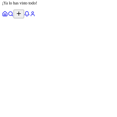
¡Ya lo has visto todo!
Inicio
Explorar
Alertas
Perfil