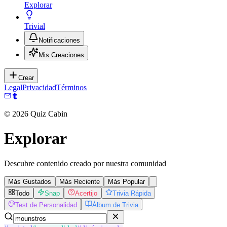
Explorar
Trivial
Notificaciones
Mis Creaciones
Crear
Legal
Privacidad
Términos
©
2026
Quiz Cabin
Explorar
Descubre contenido creado por nuestra comunidad
Más Gustados
Más Reciente
Más Popular
Todo
Snap
Acertijo
Trivia Rápida
Test de Personalidad
Álbum de Trivia