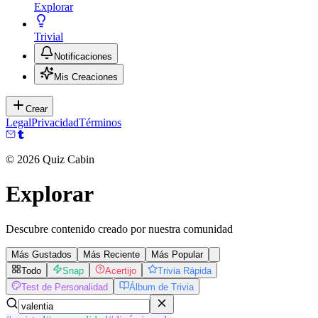
Explorar
Trivial
Notificaciones
Mis Creaciones
Crear
Legal
Privacidad
Términos
©
2026
Quiz Cabin
Explorar
Descubre contenido creado por nuestra comunidad
Más Gustados
Más Reciente
Más Popular
Todo
Snap
Acertijo
Trivia Rápida
Test de Personalidad
Álbum de Trivia