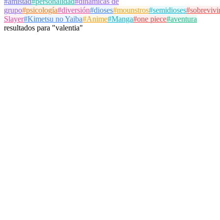
#
amistad
#
personalidad
#
dinámicas de
grupo
#
psicología
#
diversión
#
dioses
#
mounstros
#
semidioses
#
sobrevivi
Slayer
#
Kimetsu no Yaiba
#
Anime
#
Manga
#
one piece
#
aventura
resultados
para
"
valentia
"
kheyla_army
@
kheyla_army
Seguir
Test de Personalidad
dioses
mounstros
semidioses
9 de mayo de 2026
10 partidas
Ver Detalles