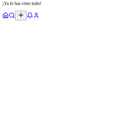
¡Ya lo has visto todo!
Inicio
Explorar
Alertas
Perfil