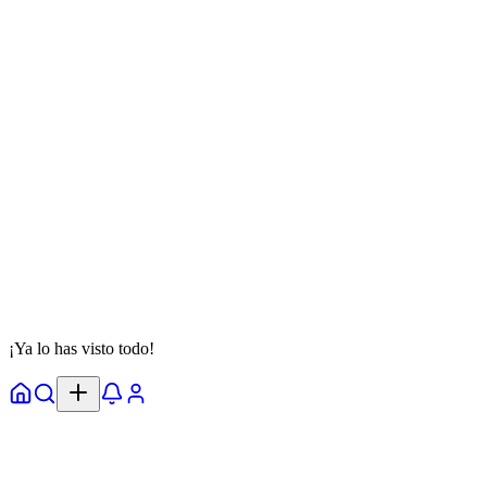
@
jackson
Seguir
Test de Personalidad
one piece
anime
manga
11 de septiembre de 2025
9 partidas
Ver Detalles
¡Ya lo has visto todo!
Inicio
Explorar
Alertas
Perfil