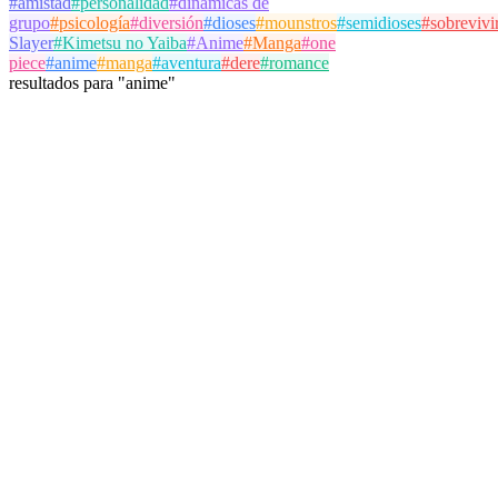
#
amistad
#
personalidad
#
dinámicas de
grupo
#
psicología
#
diversión
#
dioses
#
mounstros
#
semidioses
#
sobrevivi
Slayer
#
Kimetsu no Yaiba
#
Anime
#
Manga
#
one
piece
#
anime
#
manga
#
aventura
#
dere
#
romance
resultados
para
"
anime
"
Bernard Jackson
@
jackson
Seguir
Test de Personalidad
anime
dere
manga
17 de octubre de 2025
563 partidas
Ver Detalles