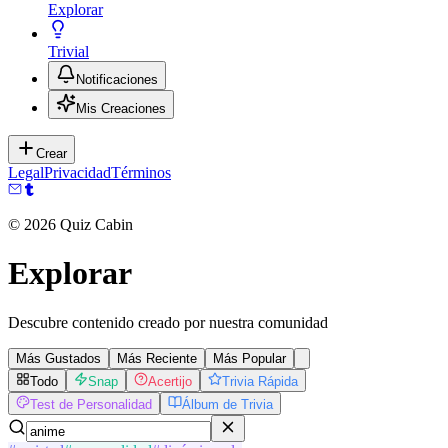
Explorar
Trivial
Notificaciones
Mis Creaciones
Crear
Legal
Privacidad
Términos
©
2026
Quiz Cabin
Explorar
Descubre contenido creado por nuestra comunidad
Más Gustados
Más Reciente
Más Popular
Todo
Snap
Acertijo
Trivia Rápida
Test de Personalidad
Álbum de Trivia