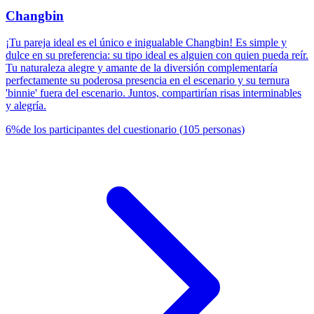
Changbin
¡Tu pareja ideal es el único e inigualable Changbin! Es simple y
dulce en su preferencia: su tipo ideal es alguien con quien pueda reír.
Tu naturaleza alegre y amante de la diversión complementaría
perfectamente su poderosa presencia en el escenario y su ternura
'binnie' fuera del escenario. Juntos, compartirían risas interminables
y alegría.
6
%
de los participantes del cuestionario
(
105
personas
)