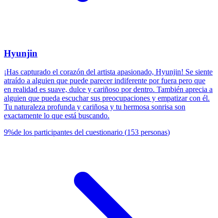
Hyunjin
¡Has capturado el corazón del artista apasionado, Hyunjin! Se siente
atraído a alguien que puede parecer indiferente por fuera pero que
en realidad es suave, dulce y cariñoso por dentro. También aprecia a
alguien que pueda escuchar sus preocupaciones y empatizar con él.
Tu naturaleza profunda y cariñosa y tu hermosa sonrisa son
exactamente lo que está buscando.
9
%
de los participantes del cuestionario
(
153
personas
)