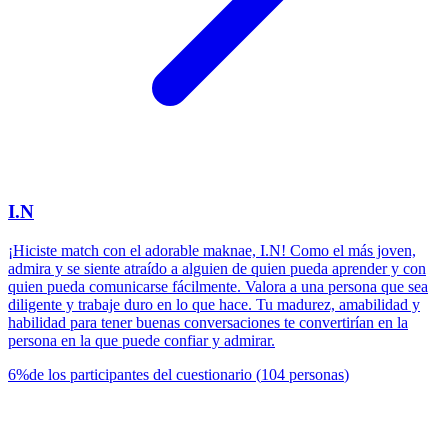
I.N
¡Hiciste match con el adorable maknae, I.N! Como el más joven,
admira y se siente atraído a alguien de quien pueda aprender y con
quien pueda comunicarse fácilmente. Valora a una persona que sea
diligente y trabaje duro en lo que hace. Tu madurez, amabilidad y
habilidad para tener buenas conversaciones te convertirían en la
persona en la que puede confiar y admirar.
6
%
de los participantes del cuestionario
(
104
personas
)