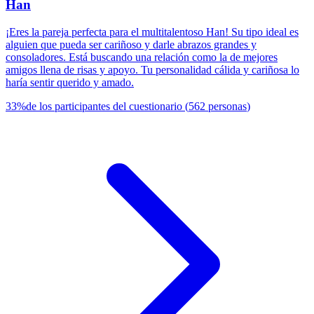
Han
¡Eres la pareja perfecta para el multitalentoso Han! Su tipo ideal es
alguien que pueda ser cariñoso y darle abrazos grandes y
consoladores. Está buscando una relación como la de mejores
amigos llena de risas y apoyo. Tu personalidad cálida y cariñosa lo
haría sentir querido y amado.
33
%
de los participantes del cuestionario
(
562
personas
)