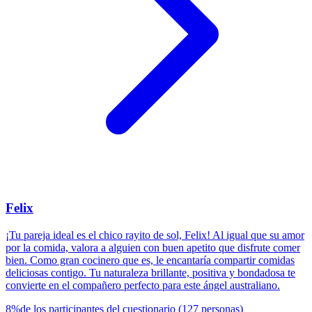
Felix
¡Tu pareja ideal es el chico rayito de sol, Felix! Al igual que su amor
por la comida, valora a alguien con buen apetito que disfrute comer
bien. Como gran cocinero que es, le encantaría compartir comidas
deliciosas contigo. Tu naturaleza brillante, positiva y bondadosa te
convierte en el compañero perfecto para este ángel australiano.
8
%
de los participantes del cuestionario
(
127
personas
)