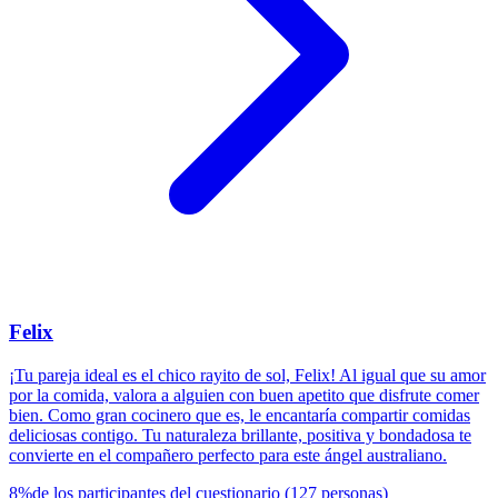
Felix
¡Tu pareja ideal es el chico rayito de sol, Felix! Al igual que su amor
por la comida, valora a alguien con buen apetito que disfrute comer
bien. Como gran cocinero que es, le encantaría compartir comidas
deliciosas contigo. Tu naturaleza brillante, positiva y bondadosa te
convierte en el compañero perfecto para este ángel australiano.
8
%
de los participantes del cuestionario
(
127
personas
)