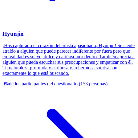
Hyunjin
¡Has capturado el corazón del artista apasionado, Hyunjin! Se siente
atraído a alguien que puede parecer indiferente por fuera pero que
en realidad es suave, dulce y cariñoso por dentro. También aprecia a
alguien que pueda escuchar sus preocupaciones y empatizar con él.
Tu naturaleza profunda y cariñosa y tu hermosa sonrisa son
exactamente lo que está buscando.
9
%
de los participantes del cuestionario
(
153
personas
)