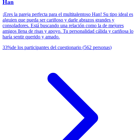
Han
¡Eres la pareja perfecta para el multitalentoso Han! Su tipo ideal es
alguien que pueda ser cariñoso y darle abrazos grandes y
consoladores. Está buscando una relación como la de mejores
amigos llena de risas y apoyo. Tu personalidad cálida y cariñosa lo
haría sentir querido y amado.
33
%
de los participantes del cuestionario
(
562
personas
)