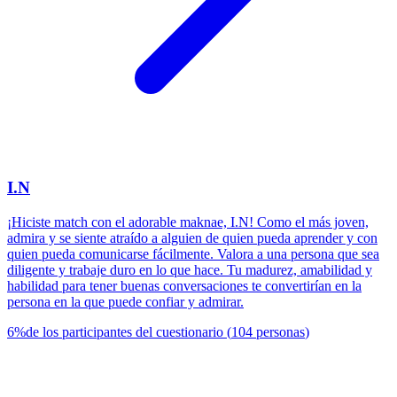
I.N
¡Hiciste match con el adorable maknae, I.N! Como el más joven,
admira y se siente atraído a alguien de quien pueda aprender y con
quien pueda comunicarse fácilmente. Valora a una persona que sea
diligente y trabaje duro en lo que hace. Tu madurez, amabilidad y
habilidad para tener buenas conversaciones te convertirían en la
persona en la que puede confiar y admirar.
6
%
de los participantes del cuestionario
(
104
personas
)