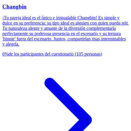
Changbin
¡Tu pareja ideal es el único e inigualable Changbin! Es simple y
dulce en su preferencia: su tipo ideal es alguien con quien pueda reír.
Tu naturaleza alegre y amante de la diversión complementaría
perfectamente su poderosa presencia en el escenario y su ternura
'binnie' fuera del escenario. Juntos, compartirían risas interminables
y alegría.
6
%
de los participantes del cuestionario
(
105
personas
)