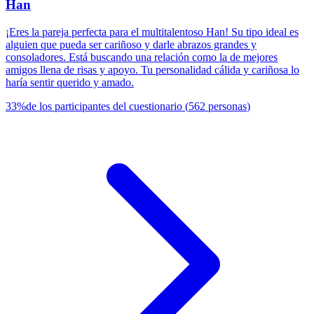
Han
¡Eres la pareja perfecta para el multitalentoso Han! Su tipo ideal es
alguien que pueda ser cariñoso y darle abrazos grandes y
consoladores. Está buscando una relación como la de mejores
amigos llena de risas y apoyo. Tu personalidad cálida y cariñosa lo
haría sentir querido y amado.
33
%
de los participantes del cuestionario
(
562
personas
)