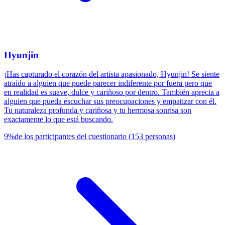
Hyunjin
¡Has capturado el corazón del artista apasionado, Hyunjin! Se siente
atraído a alguien que puede parecer indiferente por fuera pero que
en realidad es suave, dulce y cariñoso por dentro. También aprecia a
alguien que pueda escuchar sus preocupaciones y empatizar con él.
Tu naturaleza profunda y cariñosa y tu hermosa sonrisa son
exactamente lo que está buscando.
9
%
de los participantes del cuestionario
(
153
personas
)