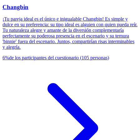
Changbin
¡Tu pareja ideal es el único e inigualable Changbin! Es simple y
dulce en su preferencia: su tipo ideal es alguien con quien pueda reír.
Tu naturaleza alegre y amante de la diversión complementaría
perfectamente su poderosa presencia en el escenario y su ternura
'binnie' fuera del escenario. Juntos, compartirían risas interminables
y alegría.
6
%
de los participantes del cuestionario
(
105
personas
)