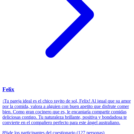
Felix
¡Tu pareja ideal es el chico rayito de sol, Felix! Al igual que su amor
por la comida, valora a alguien con buen apetito que disfrute comer
bien. Como gran cocinero que es, le encantaría compartir comidas
deliciosas contigo. Tu naturaleza brillante, positiva y bondadosa te
convierte en el compañero perfecto para este ángel australiano.
8
%
de los participantes del cuestionario
(
127
personas
)