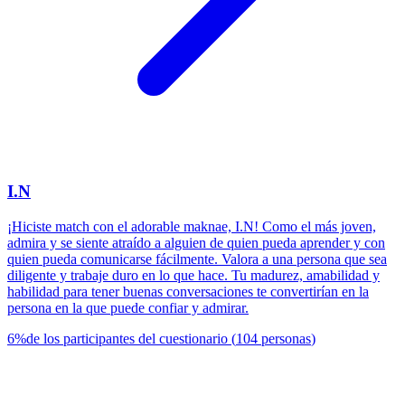
I.N
¡Hiciste match con el adorable maknae, I.N! Como el más joven,
admira y se siente atraído a alguien de quien pueda aprender y con
quien pueda comunicarse fácilmente. Valora a una persona que sea
diligente y trabaje duro en lo que hace. Tu madurez, amabilidad y
habilidad para tener buenas conversaciones te convertirían en la
persona en la que puede confiar y admirar.
6
%
de los participantes del cuestionario
(
104
personas
)