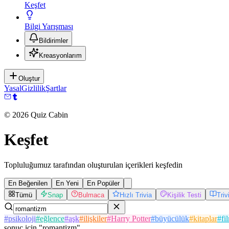
Keşfet
Bilgi Yarışması
Bildirimler
Kreasyonlarım
Oluştur
Yasal
Gizlilik
Şartlar
©
2026
Quiz Cabin
Keşfet
Topluluğumuz tarafından oluşturulan içerikleri keşfedin
En Beğenilen
En Yeni
En Popüler
Tümü
Snap
Bulmaca
Hızlı Trivia
Kişilik Testi
Tri
#
psikoloji
#
eğlence
#
aşk
#
ilişkiler
#
Harry Potter
#
büyücülük
#
kitaplar
#
fi
sonuç
için
"
romantizm
"