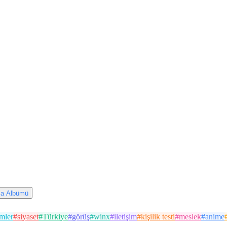
via Albümü
lmler
#
siyaset
#
Türkiye
#
görüş
#
winx
#
iletişim
#
kişilik testi
#
meslek
#
anime