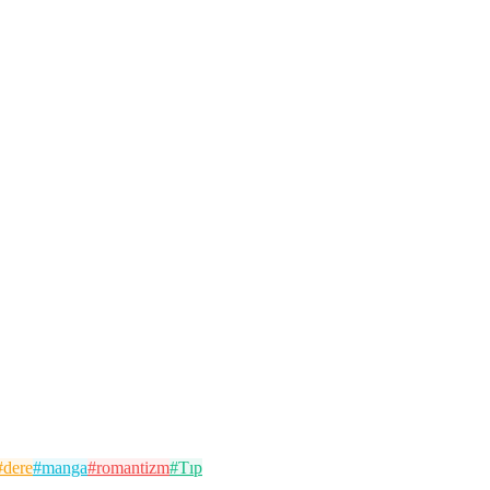
#
dere
#
manga
#
romantizm
#
Tıp