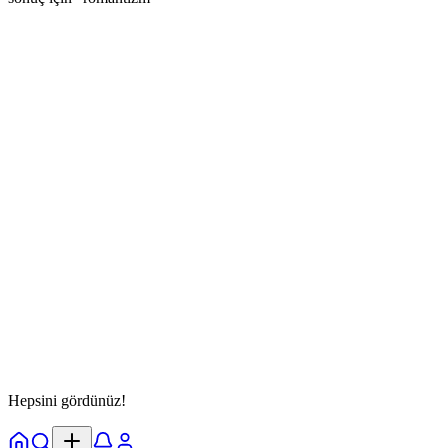
Bernard Jackson
@
jackson
Takip Et
Kişilik Testi
anime
dere
manga
17 Ekim 2025
13 oynandı
Detayları Gör
Hepsini gördünüz!
Ana Sayfa
Keşfet
Bildirimler
Profil