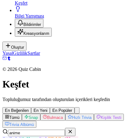
Keşfet
Bilgi Yarışması
Bildirimler
Kreasyonlarım
Oluştur
Yasal
Gizlilik
Şartlar
©
2026
Quiz Cabin
Keşfet
Topluluğumuz tarafından oluşturulan içerikleri keşfedin
En Beğenilen
En Yeni
En Popüler
Tümü
Snap
Bulmaca
Hızlı Trivia
Kişilik Testi
Trivia Albümü