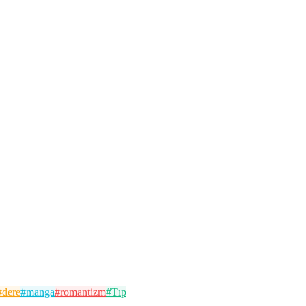
#
dere
#
manga
#
romantizm
#
Tıp