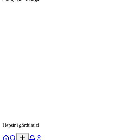
Bernard Jackson
@
jackson
Takip Et
Kişilik Testi
anime
dere
manga
17 Ekim 2025
13 oynandı
Detayları Gör
Hepsini gördünüz!
Ana Sayfa
Keşfet
Bildirimler
Profil