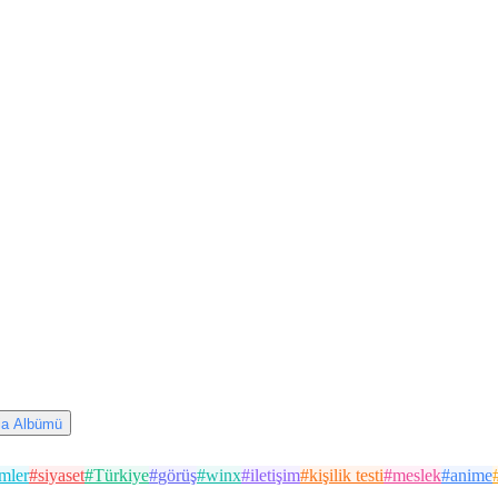
via Albümü
lmler
#
siyaset
#
Türkiye
#
görüş
#
winx
#
iletişim
#
kişilik testi
#
meslek
#
anime