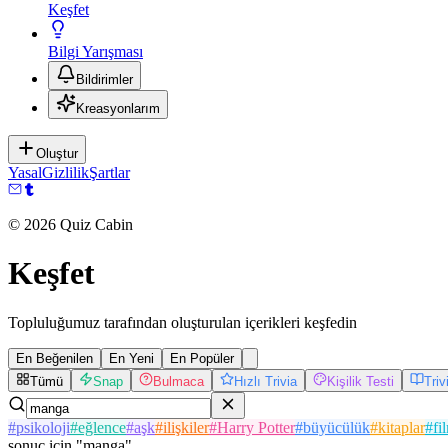
Keşfet
Bilgi Yarışması
Bildirimler
Kreasyonlarım
Oluştur
Yasal
Gizlilik
Şartlar
©
2026
Quiz Cabin
Keşfet
Topluluğumuz tarafından oluşturulan içerikleri keşfedin
En Beğenilen
En Yeni
En Popüler
Tümü
Snap
Bulmaca
Hızlı Trivia
Kişilik Testi
Tri
#
psikoloji
#
eğlence
#
aşk
#
ilişkiler
#
Harry Potter
#
büyücülük
#
kitaplar
#
fi
sonuç
için
"
manga
"