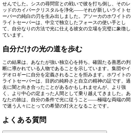
せんでした。シスの尋問官との戦いで彼を打ち倒し、そのレ
ッドのカイバークリスタルを浄化——それが新しいライトセ
ーバーの純白の刃を生み出しました。アソーカのホワイトの
ライトセーバーは、中立で独立したフォースの使い手とし
て、自分なりの方法で光に仕える彼女の立場を完璧に象徴し
ています。
自分だけの光の道を歩む
この結果は、あなたが強い独立心を持ち、確固たる善悪の判
断に導かれている人物であることを示しています。集団やイ
デオロギーに自分を定義されることを拒みます。ホワイトの
ライトセーバーは、目的の純粋さと自立の精神の証です。過
去に闇と向き合ったことがあるかもしれませんが、より強
く、より中心の定まった人間として乗り越えてきました。あ
なたの旅は、自分の条件で光に従うこと——極端な両端の間
で迷う人々にとっての希望の灯火となることです。
よくある質問