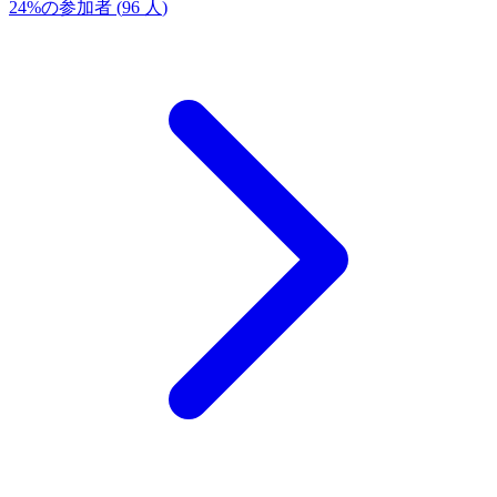
24
%
の参加者
(
96
人
)