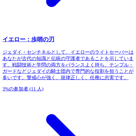
イエロー：歩哨の刃
ジェダイ・センチネルとして、イエローのライトセーバーは
あなたが古代の知識と伝統の守護者であることを示していま
す。戦闘技術と学問の両方をバランスよく持ち、テンプル・
ガードなどジェダイの騎士団内で専門的な役割を担うことが
多いです。警戒心が強く、規律正しく、任務に忠実です。
3
%
の参加者
(
11
人
)