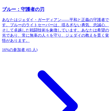
ブルー：守護者の刃
あなたはジェダイ・ガーディアン——平和と正義の守護者で
す。ブルーのライトセーバーは、揺るぎない勇気、忠誠心、
そして卓越した戦闘技術を象徴しています。あなたは希望の
光であり、常に無辜の人々を守り、ジェダイの教えを貫く覚
悟があります。
16
%
の参加者
(
65
人
)