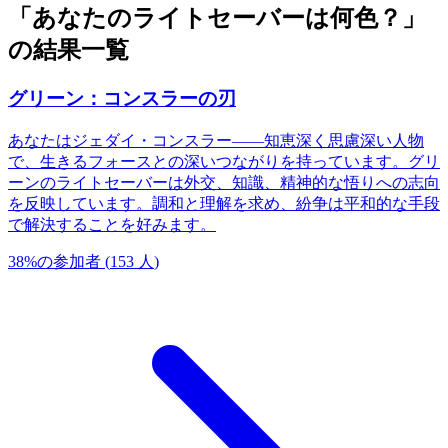
「あなたのライトセーバーは何色？」
の結果一覧
グリーン：コンスラーの刃
あなたはジェダイ・コンスラー——知恵深く思慮深い人物
で、生きるフォースとの深いつながりを持っています。グリ
ーンのライトセーバーは外交、知識、精神的な悟りへの志向
を反映しています。調和と理解を求め、紛争は平和的な手段
で解決することを好みます。
38
%
の参加者
(
153
人
)