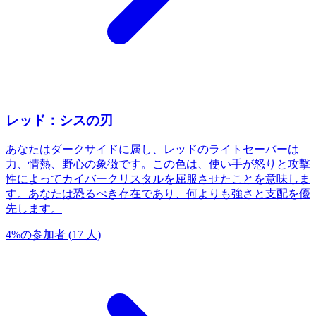
レッド：シスの刃
あなたはダークサイドに属し、レッドのライトセーバーは
力、情熱、野心の象徴です。この色は、使い手が怒りと攻撃
性によってカイバークリスタルを屈服させたことを意味しま
す。あなたは恐るべき存在であり、何よりも強さと支配を優
先します。
4
%
の参加者
(
17
人
)