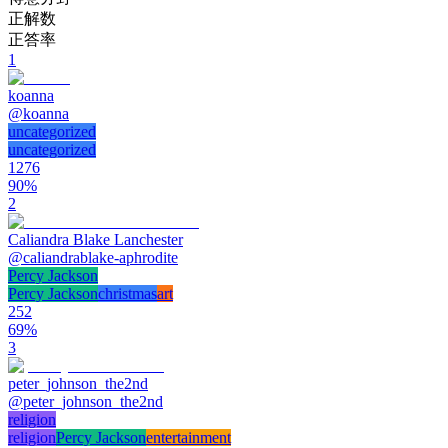
正解数
正答率
1
koanna
@
koanna
uncategorized
uncategorized
1276
90
%
2
Caliandra Blake Lanchester
@
caliandrablake-aphrodite
Percy Jackson
Percy Jackson
christmas
art
252
69
%
3
peter_johnson_the2nd
@
peter_johnson_the2nd
religion
religion
Percy Jackson
entertainment