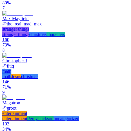
80
%
7
Max Mayfield
@
the_real_mad_max
stranger things
stranger things
christmas
characters
160
73
%
8
Christopher J
@
fitiq
math
math
Jesus
christmas
146
71
%
9
Megatron
@
groot
entertainment
entertainment
Percy Jackson
uncategorized
103
34
%