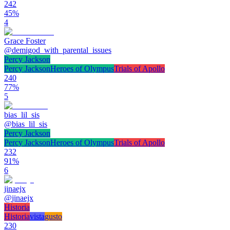
242
45
%
4
Grace Foster
@
demigod_with_parental_issues
Percy Jackson
Percy Jackson
Heroes of Olympus
Trials of Apollo
240
77
%
5
bias_lil_sis
@
bias_lil_sis
Percy Jackson
Percy Jackson
Heroes of Olympus
Trials of Apollo
232
91
%
6
jinaejx
@
jinaejx
Historia
Historia
vista
gusto
230