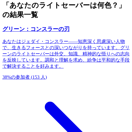
「あなたのライトセーバーは何色？」
の結果一覧
グリーン：コンスラーの刃
あなたはジェダイ・コンスラー——知恵深く思慮深い人物
で、生きるフォースとの深いつながりを持っています。グリ
ーンのライトセーバーは外交、知識、精神的な悟りへの志向
を反映しています。調和と理解を求め、紛争は平和的な手段
で解決することを好みます。
38
%
の参加者
(
153
人
)