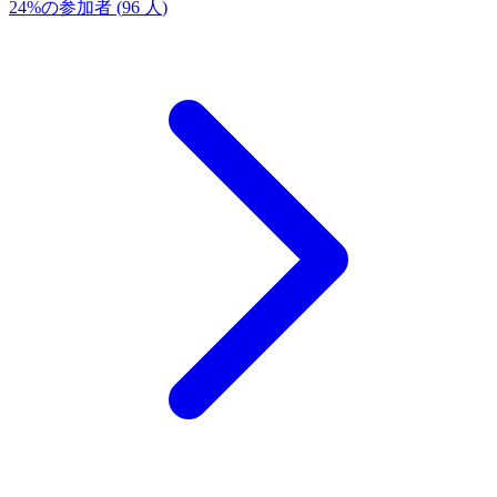
24
%
の参加者
(
96
人
)