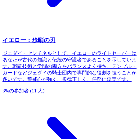
イエロー：歩哨の刃
ジェダイ・センチネルとして、イエローのライトセーバーは
あなたが古代の知識と伝統の守護者であることを示していま
す。戦闘技術と学問の両方をバランスよく持ち、テンプル・
ガードなどジェダイの騎士団内で専門的な役割を担うことが
多いです。警戒心が強く、規律正しく、任務に忠実です。
3
%
の参加者
(
11
人
)