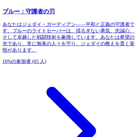
ブルー：守護者の刃
あなたはジェダイ・ガーディアン——平和と正義の守護者で
す。ブルーのライトセーバーは、揺るぎない勇気、忠誠心、
そして卓越した戦闘技術を象徴しています。あなたは希望の
光であり、常に無辜の人々を守り、ジェダイの教えを貫く覚
悟があります。
16
%
の参加者
(
65
人
)