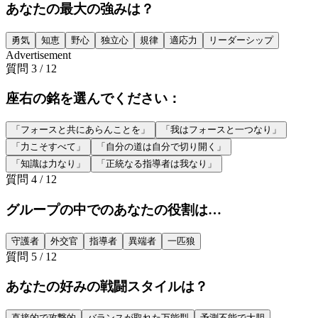
あなたの最大の強みは？
勇気
知恵
野心
独立心
規律
適応力
リーダーシップ
Advertisement
質問
3
/
12
座右の銘を選んでください：
「フォースと共にあらんことを」
「我はフォースと一つなり」
「力こそすべて」
「自分の道は自分で切り開く」
「知識は力なり」
「正統なる指導者は我なり」
質問
4
/
12
グループの中でのあなたの役割は…
守護者
外交官
指導者
異端者
一匹狼
質問
5
/
12
あなたの好みの戦闘スタイルは？
直接的で攻撃的
バランスが取れた万能型
予測不能で大胆