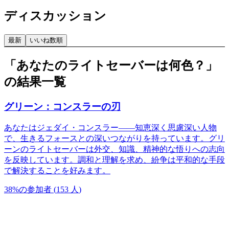
ディスカッション
最新
いいね数順
「あなたのライトセーバーは何色？」
の結果一覧
グリーン：コンスラーの刃
あなたはジェダイ・コンスラー——知恵深く思慮深い人物
で、生きるフォースとの深いつながりを持っています。グリ
ーンのライトセーバーは外交、知識、精神的な悟りへの志向
を反映しています。調和と理解を求め、紛争は平和的な手段
で解決することを好みます。
38
%
の参加者
(
153
人
)