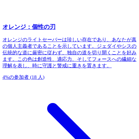
オレンジ：個性の刃
オレンジのライトセーバーは珍しい存在であり、あなたが真
の個人主義者であることを示しています。ジェダイやシスの
伝統的な道に厳密に従わず、独自の道を切り開くことを好み
ます。この色は創造性、適応力、そしてフォースへの繊細な
理解を表し、時に守護と警戒に重きを置きます。
4
%
の参加者
(
18
人
)