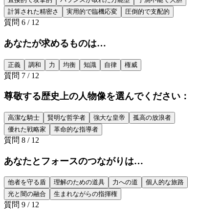
計算された精密さ
実用的で臨機応変
圧倒的で支配的
質問
6
/
12
あなたが求めるものは…
正義
調和
力
均衡
知識
自律
権威
質問
7
/
12
尊敬する歴史上の人物像を選んでください：
高潔な騎士
賢明な哲学者
強大な皇帝
孤高の放浪者
優れた戦略家
革命的な指導者
質問
8
/
12
あなたとフォースのつながりは…
他者を守る盾
理解のための道具
力への道
個人的な旅路
光と闇の融合
生まれながらの指揮権
質問
9
/
12