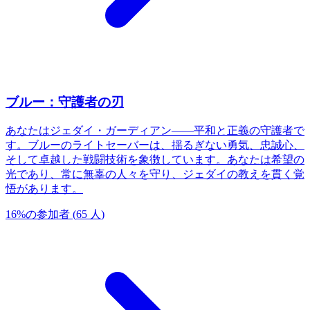
ブルー：守護者の刃
あなたはジェダイ・ガーディアン——平和と正義の守護者で
す。ブルーのライトセーバーは、揺るぎない勇気、忠誠心、
そして卓越した戦闘技術を象徴しています。あなたは希望の
光であり、常に無辜の人々を守り、ジェダイの教えを貫く覚
悟があります。
16
%
の参加者
(
65
人
)