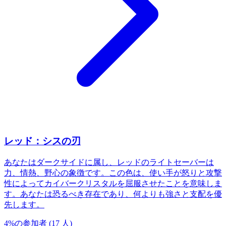
レッド：シスの刃
あなたはダークサイドに属し、レッドのライトセーバーは
力、情熱、野心の象徴です。この色は、使い手が怒りと攻撃
性によってカイバークリスタルを屈服させたことを意味しま
す。あなたは恐るべき存在であり、何よりも強さと支配を優
先します。
4
%
の参加者
(
17
人
)