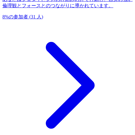
倫理観とフォースとのつながりに導かれています。
8
%
の参加者
(
31
人
)