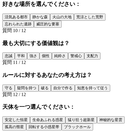
好きな場所を選んでください：
活気ある都市
静かな森
火山の大地
荒涼とした荒野
忘れられた遺跡
威圧的な要塞
質問
10
/
12
最も大切にする価値観は？
忠誠
平和
強さ
個性
純粋さ
警戒心
支配力
質問
11
/
12
ルールに対するあなたの考え方は？
守る
疑問を持つ
破る
自分で作る
知恵を持って従う
質問
12
/
12
天体を一つ選んでください：
安定した恒星
生命あふれる惑星
猛り狂う超新星
神秘的な星雲
孤高の彗星
回転する小惑星帯
ブラックホール