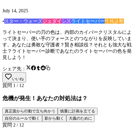
July 14, 2025
•
スター・ウォーズ
ジェダイ
シス
ライトセーバー
性格診断
ライトセーバーの刃の色は、内部のカイバークリスタルによ
って決まり、使い手のフォースとのつながりを反映していま
す。あなたは勇敢な守護者？賢き相談役？それとも強大な戦
士？ライトセーバー診断であなたのライトセーバーの色を発
見しよう！
シェア先：
いいね
質問
1
/
12
危機が発生！あなたの対処法は？
真正面から行動で立ち向かう
慎重に計画を立てる
自分のルールで動く
影から動く
大義のために
質問
2
/
12