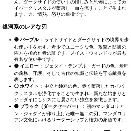
ん。ダークサイドの使い手の憎しみと恐怖によってカ
イバークリスタルが堕落し「血を流す」ことで生まれ
ます。力、情熱、怒りの象徴です。
銀河系のレアな刃
🟣 パープル：
ライトサイドとダークサイドの境界を歩
む使い手を示す、希少でユニークな色。攻撃と防御の
両方を極めた者の証です。メイス・ウィンドゥが最も
有名な使い手です。
🟡 イエロー：
ジェダイ・テンプル・ガードの色。歩哨
の義務、守護、そして古代の知識と伝統を守る献身を
表します。
⚪ ホワイト：
中立と純粋の色。赤く堕落したカイバー
クリスタルを浄化することで生まれ、新たな始まりと
ジェダイにもシスにも属さない独立を象徴します。
⚫ ブラック（ダークセーバー）：
初のマンダロリア
ン・ジェダイが作り上げた唯一無二の刃。マンダロリ
アン文化におけるリーダーシップと権力の象徴です。