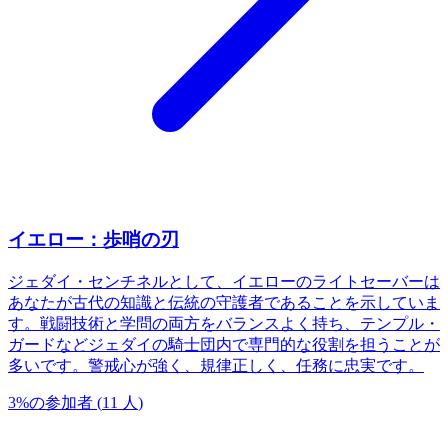
イエロー：歩哨の刃
ジェダイ・センチネルとして、イエローのライトセーバーは
あなたが古代の知識と伝統の守護者であることを示していま
す。戦闘技術と学問の両方をバランスよく持ち、テンプル・
ガードなどジェダイの騎士団内で専門的な役割を担うことが
多いです。警戒心が強く、規律正しく、任務に忠実です。
3
%
の参加者
(
11
人
)