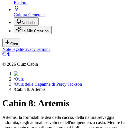
Esplora
Cultura Generale
Notifiche
Le Mie Creazioni
Crea
Note legali
Privacy
Termini
©
2026
Quiz Cabin
/
Quiz
/
Quiz delle Capanne di Percy Jackson
/
Cabin 8: Artemis
Cabin 8: Artemis
Artemis, la formidabile dea della caccia, della natura selvaggia
indomita, degli animali selvatici e dell'indipendenza casta. Mentre ha
famosamente giurato di non avere mai figli, la sua capanna serve