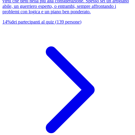
virtù che tieni nella più alta considerazione. Spesso sei un artigiano
abile, un guerriero esperto, o entrambi, sempre affrontando i
problemi con logica e un piano ben ponderato.
14
%
dei partecipanti al quiz
(
139
persone
)