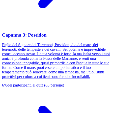
Capanna 3: Poseidon
Figlio del Signore dei Terremoti, Poseidon, dio del mare, dei
terremoti, delle tempeste e dei cavalli. Sei potente e imprevedibile
come l'oceano stesso. La tua volontà è forte, la tua lealtà verso i tuoi
amici è profonda come la Fossa delle Marianne, e senti una
connessione innegabile, quasi primordiale con l'acqua in tutte le sue
forme. Come il mare, puoi essere un po' lunatico e il tuo
temperamento può sollevarsi come una tempesta, ma i tuoi istinti
protettivi per coloro a cui tieni sono feroci e incrollabili.
6
%
dei partecipanti al quiz
(
63
persone
)