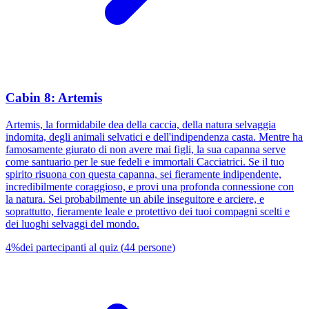
Cabin 8: Artemis
Artemis, la formidabile dea della caccia, della natura selvaggia
indomita, degli animali selvatici e dell'indipendenza casta. Mentre ha
famosamente giurato di non avere mai figli, la sua capanna serve
come santuario per le sue fedeli e immortali Cacciatrici. Se il tuo
spirito risuona con questa capanna, sei fieramente indipendente,
incredibilmente coraggioso, e provi una profonda connessione con
la natura. Sei probabilmente un abile inseguitore e arciere, e
soprattutto, fieramente leale e protettivo dei tuoi compagni scelti e
dei luoghi selvaggi del mondo.
4
%
dei partecipanti al quiz
(
44
persone
)