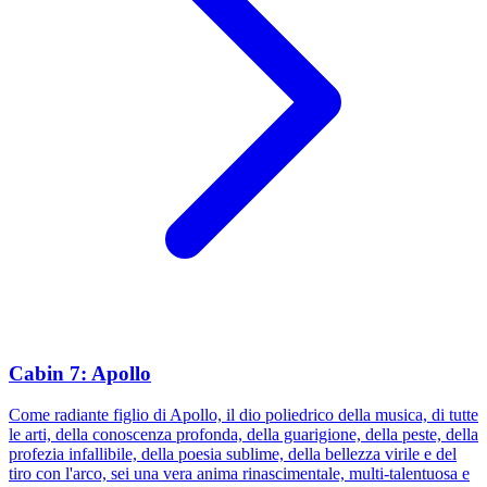
Cabin 7: Apollo
Come radiante figlio di Apollo, il dio poliedrico della musica, di tutte
le arti, della conoscenza profonda, della guarigione, della peste, della
profezia infallibile, della poesia sublime, della bellezza virile e del
tiro con l'arco, sei una vera anima rinascimentale, multi-talentuosa e