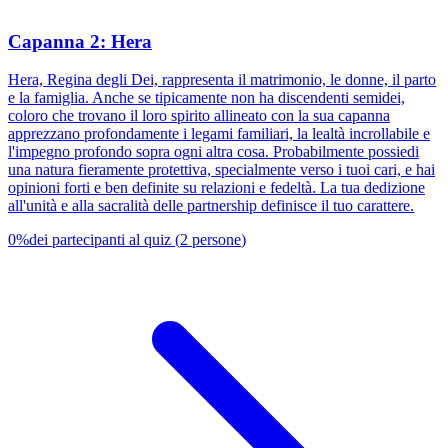
Capanna 2: Hera
Hera, Regina degli Dei, rappresenta il matrimonio, le donne, il parto
e la famiglia. Anche se tipicamente non ha discendenti semidei,
coloro che trovano il loro spirito allineato con la sua capanna
apprezzano profondamente i legami familiari, la lealtà incrollabile e
l'impegno profondo sopra ogni altra cosa. Probabilmente possiedi
una natura fieramente protettiva, specialmente verso i tuoi cari, e hai
opinioni forti e ben definite su relazioni e fedeltà. La tua dedizione
all'unità e alla sacralità delle partnership definisce il tuo carattere.
0
%
dei partecipanti al quiz
(
2
persone
)