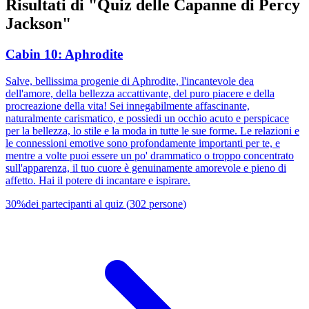
Risultati di "Quiz delle Capanne di Percy
Jackson"
Cabin 10: Aphrodite
Salve, bellissima progenie di Aphrodite, l'incantevole dea
dell'amore, della bellezza accattivante, del puro piacere e della
procreazione della vita! Sei innegabilmente affascinante,
naturalmente carismatico, e possiedi un occhio acuto e perspicace
per la bellezza, lo stile e la moda in tutte le sue forme. Le relazioni e
le connessioni emotive sono profondamente importanti per te, e
mentre a volte puoi essere un po' drammatico o troppo concentrato
sull'apparenza, il tuo cuore è genuinamente amorevole e pieno di
affetto. Hai il potere di incantare e ispirare.
30
%
dei partecipanti al quiz
(
302
persone
)