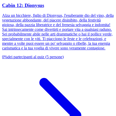
Cabin 12: Dionysus
Alza un bicchiere, figlio di Dionysus, l'esuberante dio del vino, della
vegetazione abbondante, del piacere disinibito, della festività
gioiosa, della pazzia liberatrice e del frenesia selvaggia e indomita!
Sai intrinsecamente come divertirti e portare vita a qualsiasi raduno.
Sei probabilmente abile nelle arti drammatiche o hai il pollice verde,
specialmente con le viti. Ti piacciono le feste e le celebrazioni, e
mentre a volte puoi essere un po' selvaggio o ribelle, la tua energia
carismatica e la tua voglia di vivere sono veramente contagiose.
0
%
dei partecipanti al quiz
(
5
persone
)