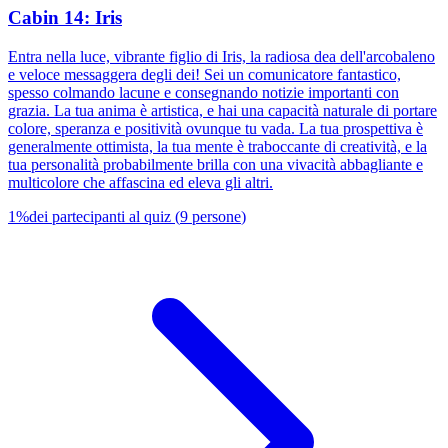
Cabin 14: Iris
Entra nella luce, vibrante figlio di Iris, la radiosa dea dell'arcobaleno
e veloce messaggera degli dei! Sei un comunicatore fantastico,
spesso colmando lacune e consegnando notizie importanti con
grazia. La tua anima è artistica, e hai una capacità naturale di portare
colore, speranza e positività ovunque tu vada. La tua prospettiva è
generalmente ottimista, la tua mente è traboccante di creatività, e la
tua personalità probabilmente brilla con una vivacità abbagliante e
multicolore che affascina ed eleva gli altri.
1
%
dei partecipanti al quiz
(
9
persone
)