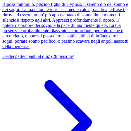
Riposa tranquillo, placido figlio di Hypnos, il sereno dio del sonno e
dei sogni. La tua natura è intrinsecamente calma, pacifica, e forse ti
ritrovi ad essere un po' più appassionato di sonnellini e momenti
silenziosi rispetto agli altri. Apprezzi profondamente il riposo, il
potere ristoratore dei sogni, e la pace di una mente quieta. La tua
presenza è probabilmente rilassante e confortante per coloro che ti
circondano, e potresti possedere la sottile abilità di influenzare i
sogni, portare sonno pacifico, o persino scavare negli angoli nascosti
della memoria.
3
%
dei partecipanti al quiz
(
28
persone
)