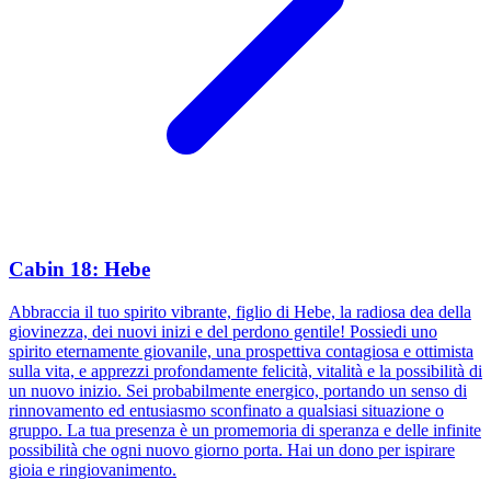
Cabin 18: Hebe
Abbraccia il tuo spirito vibrante, figlio di Hebe, la radiosa dea della
giovinezza, dei nuovi inizi e del perdono gentile! Possiedi uno
spirito eternamente giovanile, una prospettiva contagiosa e ottimista
sulla vita, e apprezzi profondamente felicità, vitalità e la possibilità di
un nuovo inizio. Sei probabilmente energico, portando un senso di
rinnovamento ed entusiasmo sconfinato a qualsiasi situazione o
gruppo. La tua presenza è un promemoria di speranza e delle infinite
possibilità che ogni nuovo giorno porta. Hai un dono per ispirare
gioia e ringiovanimento.