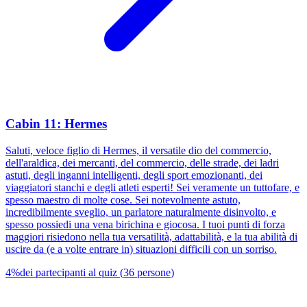
Cabin 11: Hermes
Saluti, veloce figlio di Hermes, il versatile dio del commercio,
dell'araldica, dei mercanti, del commercio, delle strade, dei ladri
astuti, degli inganni intelligenti, degli sport emozionanti, dei
viaggiatori stanchi e degli atleti esperti! Sei veramente un tuttofare, e
spesso maestro di molte cose. Sei notevolmente astuto,
incredibilmente sveglio, un parlatore naturalmente disinvolto, e
spesso possiedi una vena birichina e giocosa. I tuoi punti di forza
maggiori risiedono nella tua versatilità, adattabilità, e la tua abilità di
uscire da (e a volte entrare in) situazioni difficili con un sorriso.
4
%
dei partecipanti al quiz
(
36
persone
)