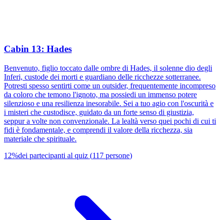
Cabin 13: Hades
Benvenuto, figlio toccato dalle ombre di Hades, il solenne dio degli
Inferi, custode dei morti e guardiano delle ricchezze sotterranee.
Potresti spesso sentirti come un outsider, frequentemente incompreso
da coloro che temono l'ignoto, ma possiedi un immenso potere
silenzioso e una resilienza inesorabile. Sei a tuo agio con l'oscurità e
i misteri che custodisce, guidato da un forte senso di giustizia,
seppur a volte non convenzionale. La lealtà verso quei pochi di cui ti
fidi è fondamentale, e comprendi il valore della ricchezza, sia
materiale che spirituale.
12
%
dei partecipanti al quiz
(
117
persone
)