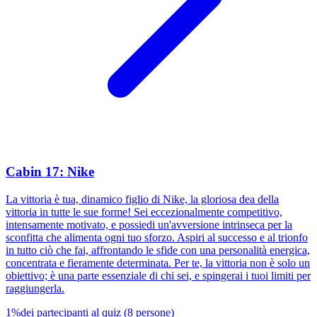
Cabin 17: Nike
La vittoria è tua, dinamico figlio di Nike, la gloriosa dea della
vittoria in tutte le sue forme! Sei eccezionalmente competitivo,
intensamente motivato, e possiedi un'avversione intrinseca per la
sconfitta che alimenta ogni tuo sforzo. Aspiri al successo e al trionfo
in tutto ciò che fai, affrontando le sfide con una personalità energica,
concentrata e fieramente determinata. Per te, la vittoria non è solo un
obiettivo; è una parte essenziale di chi sei, e spingerai i tuoi limiti per
raggiungerla.
1
%
dei partecipanti al quiz
(
8
persone
)