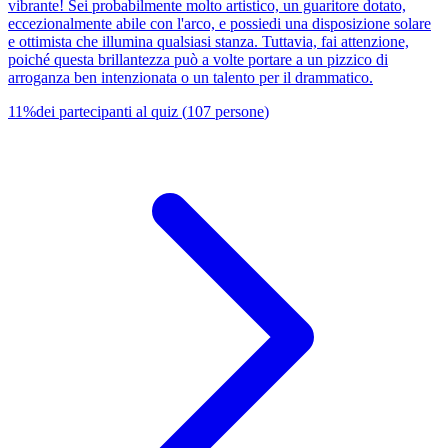
vibrante! Sei probabilmente molto artistico, un guaritore dotato,
eccezionalmente abile con l'arco, e possiedi una disposizione solare
e ottimista che illumina qualsiasi stanza. Tuttavia, fai attenzione,
poiché questa brillantezza può a volte portare a un pizzico di
arroganza ben intenzionata o un talento per il drammatico.
11
%
dei partecipanti al quiz
(
107
persone
)