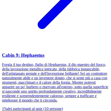
Cabin 9: Hephaestus
Forgia il tuo destino, figlio di Hephaestus, il dio maestro del fuoco,
della lavorazione metallica intricata, della fabbrica instancabile,
dell'artigianato geniale e dell'invenzione brillante! Sei un costruttore
naturalmente abile e un inventore dotato, che si sente più a casa con
strumenti, macchinari e il calore della forgia. Mentre potresti
apparire un po' burbero o riservato all'esterno, sotto quella superficie
si nasconde uno spirito profondamente creativo, incredibilmente
resiliente e sorprendentemente caloroso, sempre a trafficare e
migliorare il mondo che ti circonda.
1
%
dei partecipanti al quiz
(
10
persone
)