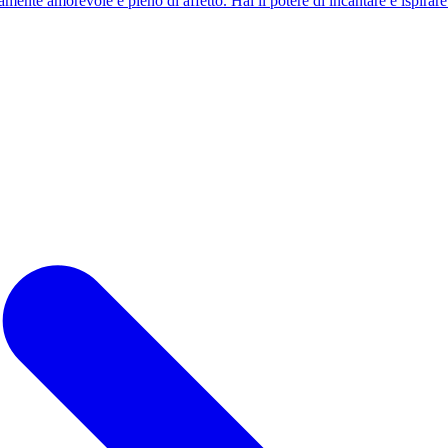
ente amorevole e pieno di affetto. Hai il potere di incantare e ispirare