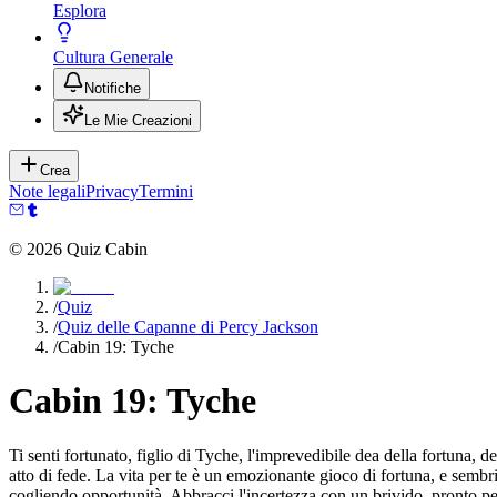
Esplora
Cultura Generale
Notifiche
Le Mie Creazioni
Crea
Note legali
Privacy
Termini
©
2026
Quiz Cabin
/
Quiz
/
Quiz delle Capanne di Percy Jackson
/
Cabin 19: Tyche
Cabin 19: Tyche
Ti senti fortunato, figlio di Tyche, l'imprevedibile dea della fortuna, 
atto di fede. La vita per te è un emozionante gioco di fortuna, e sembri
cogliendo opportunità. Abbracci l'incertezza con un brivido, pronto per 