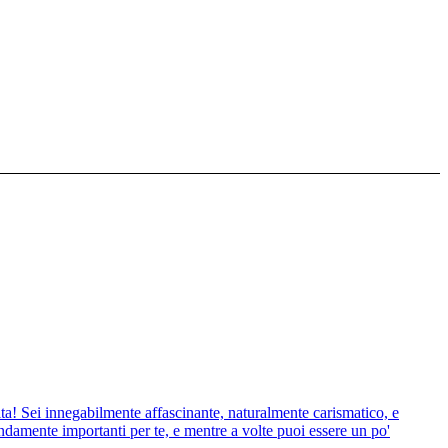
vita! Sei innegabilmente affascinante, naturalmente carismatico, e
ondamente importanti per te, e mentre a volte puoi essere un po'