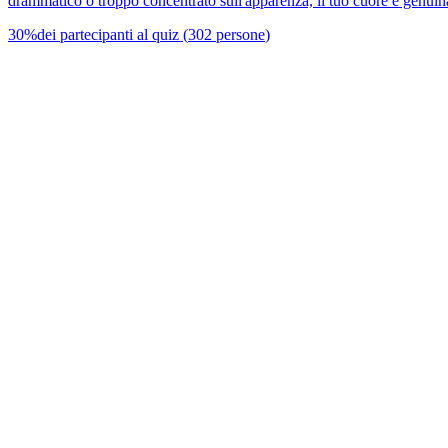
drammatico o troppo concentrato sull'apparenza, il tuo cuore è genuinam
30
%
dei partecipanti al quiz
(
302
persone
)