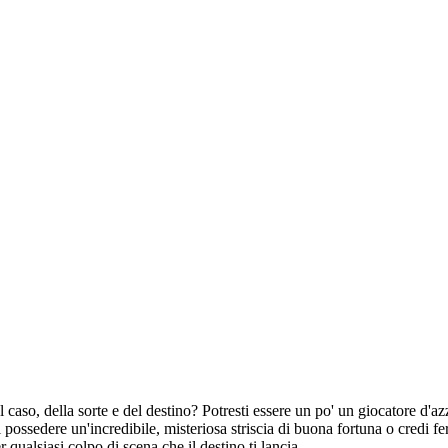
del caso, della sorte e del destino? Potresti essere un po' un giocatore d
 possedere un'incredibile, misteriosa striscia di buona fortuna o credi f
qualsiasi colpo di scena che il destino ti lancia.