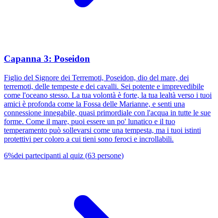
Capanna 3: Poseidon
Figlio del Signore dei Terremoti, Poseidon, dio del mare, dei
terremoti, delle tempeste e dei cavalli. Sei potente e imprevedibile
come l'oceano stesso. La tua volontà è forte, la tua lealtà verso i tuoi
amici è profonda come la Fossa delle Marianne, e senti una
connessione innegabile, quasi primordiale con l'acqua in tutte le sue
forme. Come il mare, puoi essere un po' lunatico e il tuo
temperamento può sollevarsi come una tempesta, ma i tuoi istinti
protettivi per coloro a cui tieni sono feroci e incrollabili.
6
%
dei partecipanti al quiz
(
63
persone
)