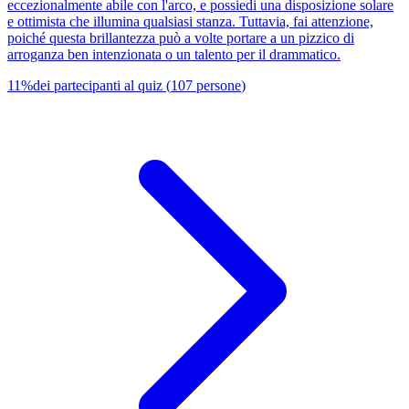
eccezionalmente abile con l'arco, e possiedi una disposizione solare
e ottimista che illumina qualsiasi stanza. Tuttavia, fai attenzione,
poiché questa brillantezza può a volte portare a un pizzico di
arroganza ben intenzionata o un talento per il drammatico.
11
%
dei partecipanti al quiz
(
107
persone
)