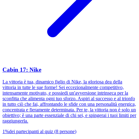
Cabin 17: Nike
La vittoria è tua, dinamico figlio di Nike, la gloriosa dea della
vittoria in tutte le sue forme! Sei eccezionalmente competitivo,
intensamente motivato, e possiedi un'avversione intrinseca per la
sconfitta che alimenta ogni tuo sforzo. Aspiri al successo e al trionfo
in tutto ciò che fai, affrontando le sfide con una personalità energica,
concentrata e fieramente determinata. Per te, la vittoria non è solo un
obiettivo; è una parte essenziale di chi sei, e spingerai i tuoi limiti per
raggiungerla.
1
%
dei partecipanti al quiz
(
8
persone
)