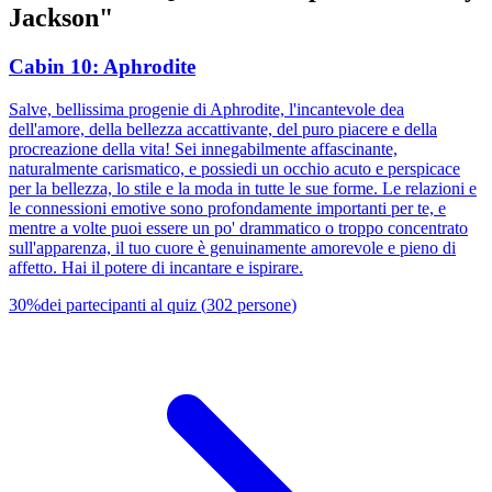
Jackson"
Cabin 10: Aphrodite
Salve, bellissima progenie di Aphrodite, l'incantevole dea
dell'amore, della bellezza accattivante, del puro piacere e della
procreazione della vita! Sei innegabilmente affascinante,
naturalmente carismatico, e possiedi un occhio acuto e perspicace
per la bellezza, lo stile e la moda in tutte le sue forme. Le relazioni e
le connessioni emotive sono profondamente importanti per te, e
mentre a volte puoi essere un po' drammatico o troppo concentrato
sull'apparenza, il tuo cuore è genuinamente amorevole e pieno di
affetto. Hai il potere di incantare e ispirare.
30
%
dei partecipanti al quiz
(
302
persone
)