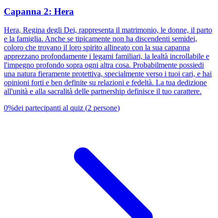
Capanna 2: Hera
Hera, Regina degli Dei, rappresenta il matrimonio, le donne, il parto
e la famiglia. Anche se tipicamente non ha discendenti semidei,
coloro che trovano il loro spirito allineato con la sua capanna
apprezzano profondamente i legami familiari, la lealtà incrollabile e
l'impegno profondo sopra ogni altra cosa. Probabilmente possiedi
una natura fieramente protettiva, specialmente verso i tuoi cari, e hai
opinioni forti e ben definite su relazioni e fedeltà. La tua dedizione
all'unità e alla sacralità delle partnership definisce il tuo carattere.
0
%
dei partecipanti al quiz
(
2
persone
)