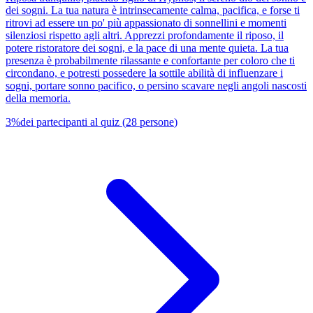
dei sogni. La tua natura è intrinsecamente calma, pacifica, e forse ti
ritrovi ad essere un po' più appassionato di sonnellini e momenti
silenziosi rispetto agli altri. Apprezzi profondamente il riposo, il
potere ristoratore dei sogni, e la pace di una mente quieta. La tua
presenza è probabilmente rilassante e confortante per coloro che ti
circondano, e potresti possedere la sottile abilità di influenzare i
sogni, portare sonno pacifico, o persino scavare negli angoli nascosti
della memoria.
3
%
dei partecipanti al quiz
(
28
persone
)