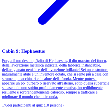
Cabin 9: Hephaestus
Forgia il tuo destino, figlio di Hephaestus, il dio maestro del fuoco,
della lavorazione metallica intricata, della fabbrica instancabile,
dell'artigianato geniale e dell'invenzione brillante! Sei un costruttore
naturalmente abile e un inventore dotato, che si sente più a casa con
strumenti, macchinari e il calore della forgia. Mentre potresti
apparire un po' burbero o riservato all'esterno, sotto quella superficie
si nasconde uno spirito profondamente creativo, incredibilmente
resiliente e sorprendentemente caloroso, sempre a trafficare e
migliorare il mondo che ti circonda.
1
%
dei partecipanti al quiz
(
10
persone
)