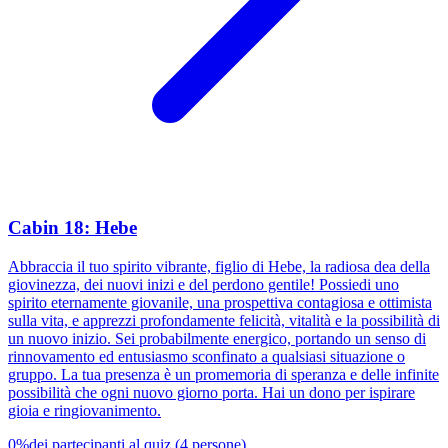
Cabin 18: Hebe
Abbraccia il tuo spirito vibrante, figlio di Hebe, la radiosa dea della
giovinezza, dei nuovi inizi e del perdono gentile! Possiedi uno
spirito eternamente giovanile, una prospettiva contagiosa e ottimista
sulla vita, e apprezzi profondamente felicità, vitalità e la possibilità di
un nuovo inizio. Sei probabilmente energico, portando un senso di
rinnovamento ed entusiasmo sconfinato a qualsiasi situazione o
gruppo. La tua presenza è un promemoria di speranza e delle infinite
possibilità che ogni nuovo giorno porta. Hai un dono per ispirare
gioia e ringiovanimento.
0
%
dei partecipanti al quiz
(
4
persone
)