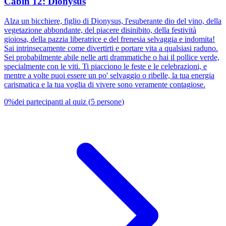
Cabin 12: Dionysus
Alza un bicchiere, figlio di Dionysus, l'esuberante dio del vino, della
vegetazione abbondante, del piacere disinibito, della festività
gioiosa, della pazzia liberatrice e del frenesia selvaggia e indomita!
Sai intrinsecamente come divertirti e portare vita a qualsiasi raduno.
Sei probabilmente abile nelle arti drammatiche o hai il pollice verde,
specialmente con le viti. Ti piacciono le feste e le celebrazioni, e
mentre a volte puoi essere un po' selvaggio o ribelle, la tua energia
carismatica e la tua voglia di vivere sono veramente contagiose.
0
%
dei partecipanti al quiz
(
5
persone
)