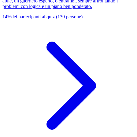
abile, un guerriero esperto, o entrambi, sempre affrontando i
problemi con logica e un piano ben ponderato.
14
%
dei partecipanti al quiz
(
139
persone
)