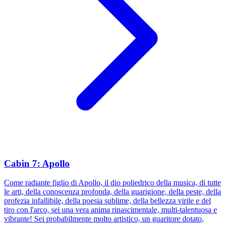
Cabin 7: Apollo
Come radiante figlio di Apollo, il dio poliedrico della musica, di tutte
le arti, della conoscenza profonda, della guarigione, della peste, della
profezia infallibile, della poesia sublime, della bellezza virile e del
tiro con l'arco, sei una vera anima rinascimentale, multi-talentuosa e
vibrante! Sei probabilmente molto artistico, un guaritore dotato,