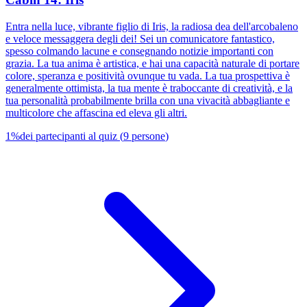
Entra nella luce, vibrante figlio di Iris, la radiosa dea dell'arcobaleno
e veloce messaggera degli dei! Sei un comunicatore fantastico,
spesso colmando lacune e consegnando notizie importanti con
grazia. La tua anima è artistica, e hai una capacità naturale di portare
colore, speranza e positività ovunque tu vada. La tua prospettiva è
generalmente ottimista, la tua mente è traboccante di creatività, e la
tua personalità probabilmente brilla con una vivacità abbagliante e
multicolore che affascina ed eleva gli altri.
1
%
dei partecipanti al quiz
(
9
persone
)