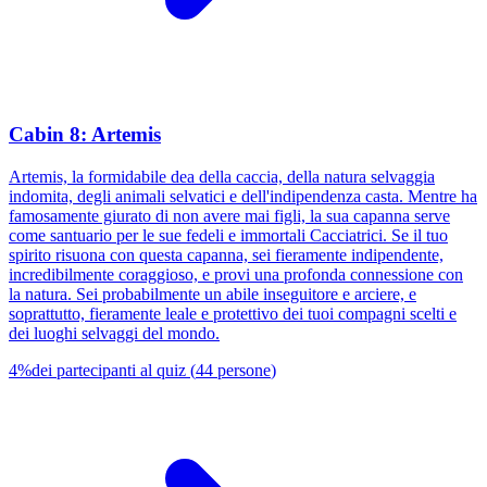
Cabin 8: Artemis
Artemis, la formidabile dea della caccia, della natura selvaggia
indomita, degli animali selvatici e dell'indipendenza casta. Mentre ha
famosamente giurato di non avere mai figli, la sua capanna serve
come santuario per le sue fedeli e immortali Cacciatrici. Se il tuo
spirito risuona con questa capanna, sei fieramente indipendente,
incredibilmente coraggioso, e provi una profonda connessione con
la natura. Sei probabilmente un abile inseguitore e arciere, e
soprattutto, fieramente leale e protettivo dei tuoi compagni scelti e
dei luoghi selvaggi del mondo.
4
%
dei partecipanti al quiz
(
44
persone
)