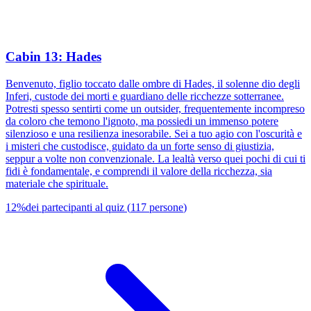
Cabin 13: Hades
Benvenuto, figlio toccato dalle ombre di Hades, il solenne dio degli
Inferi, custode dei morti e guardiano delle ricchezze sotterranee.
Potresti spesso sentirti come un outsider, frequentemente incompreso
da coloro che temono l'ignoto, ma possiedi un immenso potere
silenzioso e una resilienza inesorabile. Sei a tuo agio con l'oscurità e
i misteri che custodisce, guidato da un forte senso di giustizia,
seppur a volte non convenzionale. La lealtà verso quei pochi di cui ti
fidi è fondamentale, e comprendi il valore della ricchezza, sia
materiale che spirituale.
12
%
dei partecipanti al quiz
(
117
persone
)