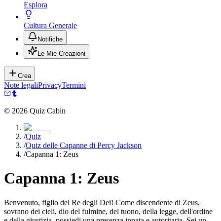
Esplora
Cultura Generale
Notifiche
Le Mie Creazioni
Crea
Note legali
Privacy
Termini
©
2026
Quiz Cabin
/
Quiz
/
Quiz delle Capanne di Percy Jackson
/
Capanna 1: Zeus
Capanna 1: Zeus
Benvenuto, figlio del Re degli Dei! Come discendente di Zeus,
sovrano dei cieli, dio del fulmine, del tuono, della legge, dell'ordine
e della giustizia, possiedi una presenza innata e autoritaria. Sei un