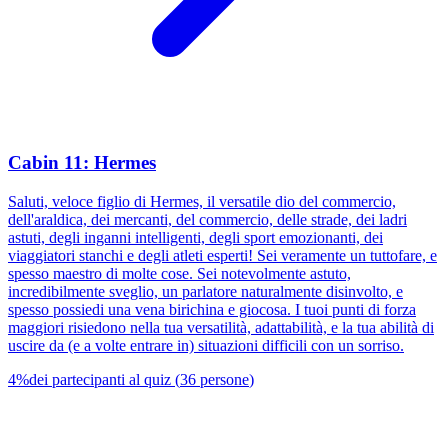
Cabin 11: Hermes
Saluti, veloce figlio di Hermes, il versatile dio del commercio,
dell'araldica, dei mercanti, del commercio, delle strade, dei ladri
astuti, degli inganni intelligenti, degli sport emozionanti, dei
viaggiatori stanchi e degli atleti esperti! Sei veramente un tuttofare, e
spesso maestro di molte cose. Sei notevolmente astuto,
incredibilmente sveglio, un parlatore naturalmente disinvolto, e
spesso possiedi una vena birichina e giocosa. I tuoi punti di forza
maggiori risiedono nella tua versatilità, adattabilità, e la tua abilità di
uscire da (e a volte entrare in) situazioni difficili con un sorriso.
4
%
dei partecipanti al quiz
(
36
persone
)