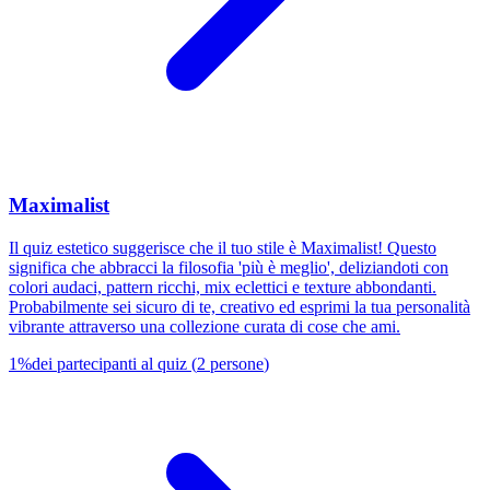
Maximalist
Il quiz estetico suggerisce che il tuo stile è Maximalist! Questo
significa che abbracci la filosofia 'più è meglio', deliziandoti con
colori audaci, pattern ricchi, mix eclettici e texture abbondanti.
Probabilmente sei sicuro di te, creativo ed esprimi la tua personalità
vibrante attraverso una collezione curata di cose che ami.
1
%
dei partecipanti al quiz
(
2
persone
)