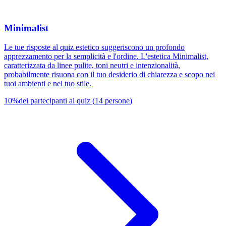
Minimalist
Le tue risposte al quiz estetico suggeriscono un profondo
apprezzamento per la semplicità e l'ordine. L'estetica Minimalist,
caratterizzata da linee pulite, toni neutri e intenzionalità,
probabilmente risuona con il tuo desiderio di chiarezza e scopo nei
tuoi ambienti e nel tuo stile.
10
%
dei partecipanti al quiz
(
14
persone
)