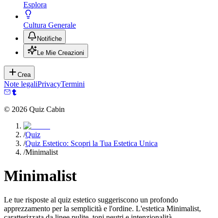
Esplora
Cultura Generale
Notifiche
Le Mie Creazioni
Crea
Note legali
Privacy
Termini
©
2026
Quiz Cabin
/
Quiz
/
Quiz Estetico: Scopri la Tua Estetica Unica
/
Minimalist
Minimalist
Le tue risposte al quiz estetico suggeriscono un profondo
apprezzamento per la semplicità e l'ordine. L'estetica Minimalist,
caratterizzata da linee pulite, toni neutri e intenzionalità,