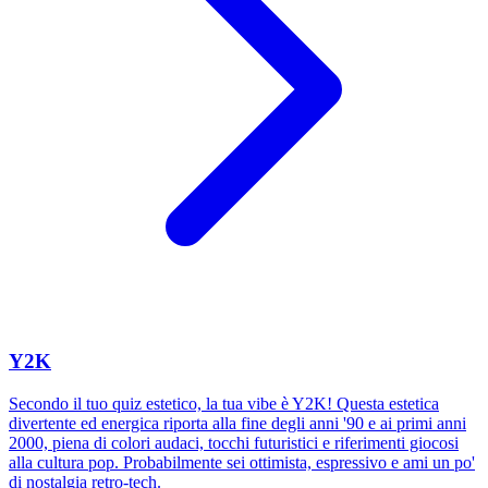
Y2K
Secondo il tuo quiz estetico, la tua vibe è Y2K! Questa estetica
divertente ed energica riporta alla fine degli anni '90 e ai primi anni
2000, piena di colori audaci, tocchi futuristici e riferimenti giocosi
alla cultura pop. Probabilmente sei ottimista, espressivo e ami un po'
di nostalgia retro-tech.