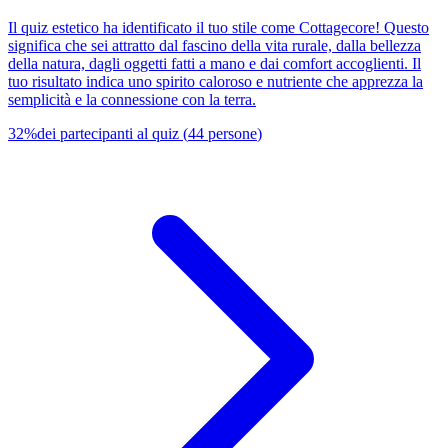
Il quiz estetico ha identificato il tuo stile come Cottagecore! Questo
significa che sei attratto dal fascino della vita rurale, dalla bellezza
della natura, dagli oggetti fatti a mano e dai comfort accoglienti. Il
tuo risultato indica uno spirito caloroso e nutriente che apprezza la
semplicità e la connessione con la terra.
32
%
dei partecipanti al quiz
(
44
persone
)