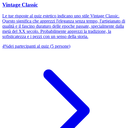
Vintage Classic
Le tue risposte al quiz estetico indicano uno stile Vintage Classic.
Questo significa che apprezzi l'eleganza senza tempo, l'artigianato di
qualità e il fascino duraturo delle epoche passate, specialmente dalla
metà del XX secolo. Probabilmente apprezzi la tradizione, la
sofisticatezza e i pezzi con un senso della storia.
4
%
dei partecipanti al quiz
(
5
persone
)