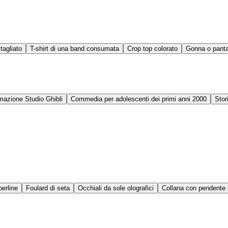
tagliato
T-shirt di una band consumata
Crop top colorato
Gonna o panta
mazione Studio Ghibli
Commedia per adolescenti dei primi anni 2000
Stor
perline
Foulard di seta
Occhiali da sole olografici
Collana con pendente 