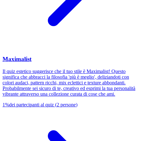
Maximalist
Il quiz estetico suggerisce che il tuo stile è Maximalist! Questo
significa che abbracci la filosofia 'più è meglio', deliziandoti con
colori audaci, pattern ricchi, mix eclettici e texture abbondanti.
Probabilmente sei sicuro di te, creativo ed esprimi la tua personalità
vibrante attraverso una collezione curata di cose che ami.
1
%
dei partecipanti al quiz
(
2
persone
)