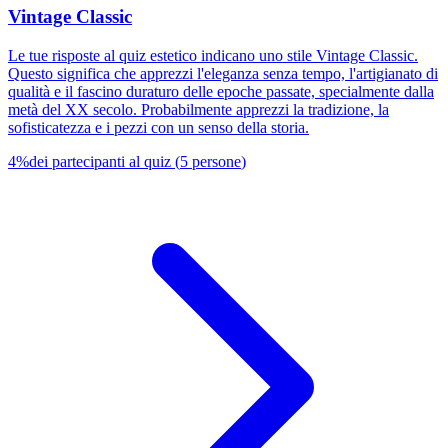
Vintage Classic
Le tue risposte al quiz estetico indicano uno stile Vintage Classic.
Questo significa che apprezzi l'eleganza senza tempo, l'artigianato di
qualità e il fascino duraturo delle epoche passate, specialmente dalla
metà del XX secolo. Probabilmente apprezzi la tradizione, la
sofisticatezza e i pezzi con un senso della storia.
4
%
dei partecipanti al quiz
(
5
persone
)