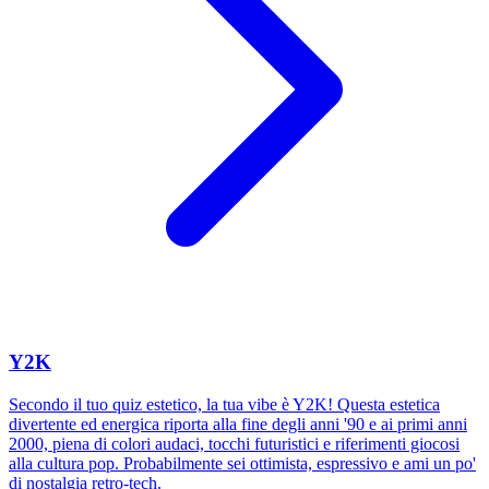
Y2K
Secondo il tuo quiz estetico, la tua vibe è Y2K! Questa estetica
divertente ed energica riporta alla fine degli anni '90 e ai primi anni
2000, piena di colori audaci, tocchi futuristici e riferimenti giocosi
alla cultura pop. Probabilmente sei ottimista, espressivo e ami un po'
di nostalgia retro-tech.