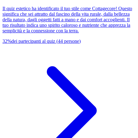
Il quiz estetico ha identificato il tuo stile come Cottagecore! Questo
significa che sei attratto dal fascino della vita rurale, dalla bellezza
della natura, dagli oggetti fatti a mano e dai comfort accoglienti. Il
tuo risultato indica uno spirito caloroso e nutriente che apprezza la
semplicità e la connessione con la terra.
32
%
dei partecipanti al quiz
(
44
persone
)