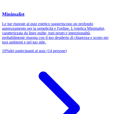
Minimalist
Le tue risposte al quiz estetico suggeriscono un profondo
apprezzamento per la semplicità e l'ordine. L'estetica Minimalist,
caratterizzata da linee pulite, toni neutri e intenzionalità,
probabilmente risuona con il tuo desiderio di chiarezza e scopo nei
tuoi ambienti e nel tuo stile.
10
%
dei partecipanti al quiz
(
14
persone
)