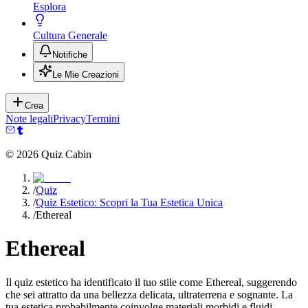
Esplora
Cultura Generale
Notifiche
Le Mie Creazioni
Crea
Note legali
Privacy
Termini
©
2026
Quiz Cabin
/
Quiz
/
Quiz Estetico: Scopri la Tua Estetica Unica
/
Ethereal
Ethereal
Il quiz estetico ha identificato il tuo stile come Ethereal, suggerendo
che sei attratto da una bellezza delicata, ultraterrena e sognante. La
tua estetica probabilmente coinvolge materiali morbidi e fluidi,