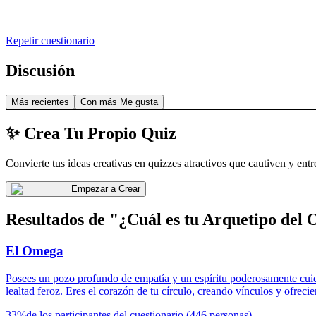
Repetir cuestionario
Discusión
Más recientes
Con más Me gusta
✨ Crea Tu Propio Quiz
Convierte tus ideas creativas en quizzes atractivos que cautiven y entr
Empezar a Crear
Resultados de "¿Cuál es tu Arquetipo del
El Omega
Posees un pozo profundo de empatía y un espíritu poderosamente cuidad
lealtad feroz. Eres el corazón de tu círculo, creando vínculos y ofrec
33
%
de los participantes del cuestionario
(
446
personas
)