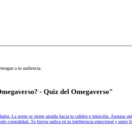
etengan a tu audiencia.
 Omegaverso? - Quiz del Omegaverso"
or. La gente se siente atraída hacia tu calidez e intuición. Aunque al
iendo comodidad. Tu fuerza radica en tu inteligencia emocional y amor f