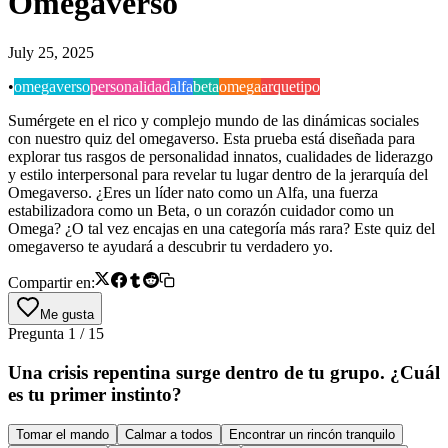
Omegaverso
July 25, 2025
•
omegaverso
personalidad
alfa
beta
omega
arquetipo
Sumérgete en el rico y complejo mundo de las dinámicas sociales
con nuestro quiz del omegaverso. Esta prueba está diseñada para
explorar tus rasgos de personalidad innatos, cualidades de liderazgo
y estilo interpersonal para revelar tu lugar dentro de la jerarquía del
Omegaverso. ¿Eres un líder nato como un Alfa, una fuerza
estabilizadora como un Beta, o un corazón cuidador como un
Omega? ¿O tal vez encajas en una categoría más rara? Este quiz del
omegaverso te ayudará a descubrir tu verdadero yo.
Compartir en:
Me gusta
Pregunta
1
/
15
Una crisis repentina surge dentro de tu grupo. ¿Cuál
es tu primer instinto?
Tomar el mando
Calmar a todos
Encontrar un rincón tranquilo