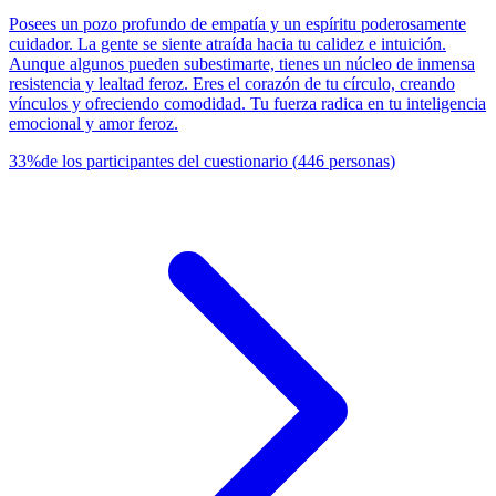
Posees un pozo profundo de empatía y un espíritu poderosamente
cuidador. La gente se siente atraída hacia tu calidez e intuición.
Aunque algunos pueden subestimarte, tienes un núcleo de inmensa
resistencia y lealtad feroz. Eres el corazón de tu círculo, creando
vínculos y ofreciendo comodidad. Tu fuerza radica en tu inteligencia
emocional y amor feroz.
33
%
de los participantes del cuestionario
(
446
personas
)