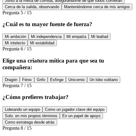
Junto a la mesa de comida, asegurándome de que todos comieran
Cerca de la salida, observando
Manteniéndome cerca de mis amigos
Pregunta
5
/
15
¿Cuál es tu mayor fuente de fuerza?
Mi ambición
Mi independencia
Mi empatía
Mi lealtad
Mi intelecto
Mi estabilidad
Pregunta
6
/
15
Elige una criatura mítica para que sea tu
compañera:
Dragón
Fénix
Grifo
Esfinge
Unicornio
Un lobo solitario
Pregunta
7
/
15
¿Cómo prefieres trabajar?
Liderando un equipo
Como un jugador clave del equipo
Solo, en mis propios términos
En un papel de apoyo
Como estratega desde atrás
Pregunta
8
/
15