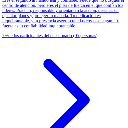
Eres el segundo al mando leal y confiable. Puede que no busques el
centro de atención, pero eres el pilar de fuerza en el que confían los
líderes. Práctico, responsable y orientado a la acción, destacas en
ejecutar planes y proteger tu manada. Tu dedicación es
inquebrantable, y tu presencia asegura que las cosas se hagan. Tu
fuerza es tu confiabilidad inquebrantable.
7
%
de los participantes del cuestionario
(
95
personas
)