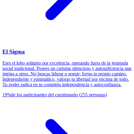
El Sigma
Eres el lobo solitario por excelencia, operando fuera de la jerarquía
social tradicional. Posees un carisma silencioso y autosuficiencia que
intriga a otros. No buscas liderar o seguir; forjas tu propio camino.
Independiente y enigmático, valoras tu libertad por encima de todo.
Tu poder radica en tu completa independencia y autoconfianza.
19
%
de los participantes del cuestionario
(
255
personas
)