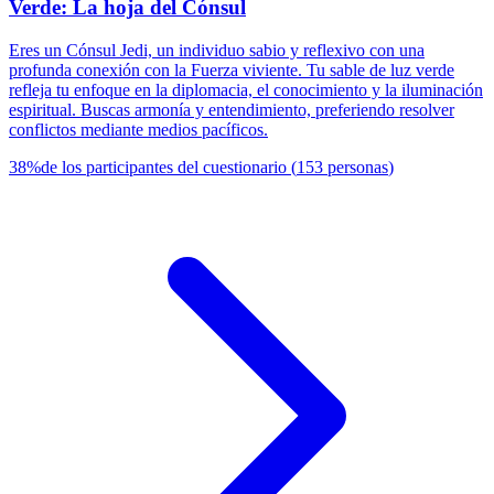
Verde: La hoja del Cónsul
Eres un Cónsul Jedi, un individuo sabio y reflexivo con una
profunda conexión con la Fuerza viviente. Tu sable de luz verde
refleja tu enfoque en la diplomacia, el conocimiento y la iluminación
espiritual. Buscas armonía y entendimiento, preferiendo resolver
conflictos mediante medios pacíficos.
38
%
de los participantes del cuestionario
(
153
personas
)