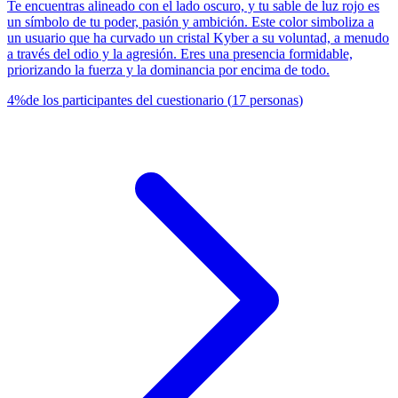
Te encuentras alineado con el lado oscuro, y tu sable de luz rojo es
un símbolo de tu poder, pasión y ambición. Este color simboliza a
un usuario que ha curvado un cristal Kyber a su voluntad, a menudo
a través del odio y la agresión. Eres una presencia formidable,
priorizando la fuerza y la dominancia por encima de todo.
4
%
de los participantes del cuestionario
(
17
personas
)