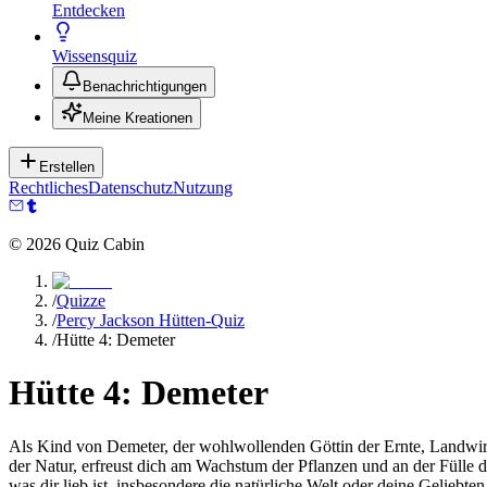
Entdecken
Wissensquiz
Benachrichtigungen
Meine Kreationen
Erstellen
Rechtliches
Datenschutz
Nutzung
©
2026
Quiz Cabin
/
Quizze
/
Percy Jackson Hütten-Quiz
/
Hütte 4: Demeter
Hütte 4: Demeter
Als Kind von Demeter, der wohlwollenden Göttin der Ernte, Landwirtsc
der Natur, erfreust dich am Wachstum der Pflanzen und an der Fülle d
was dir lieb ist, insbesondere die natürliche Welt oder deine Geliebten,