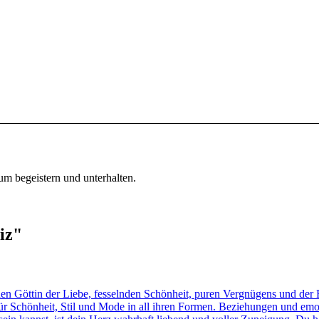
um begeistern und unterhalten.
iz"
öttin der Liebe, fesselnden Schönheit, puren Vergnügens und der For
für Schönheit, Stil und Mode in all ihren Formen. Beziehungen und emo