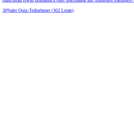
manchmal etwas dramatisch oder übermäßig auf Aussehen fokussiert se
30
%
der Quiz-Teilnehmer
(
302
Leute
)