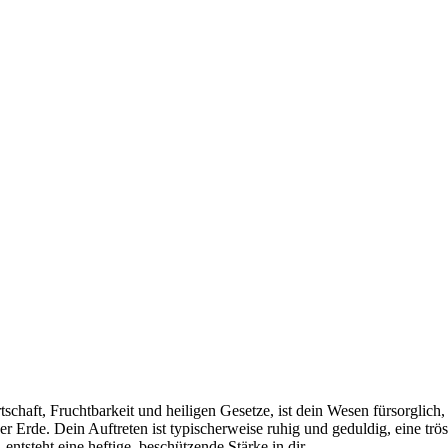
haft, Fruchtbarkeit und heiligen Gesetze, ist dein Wesen fürsorglich, 
er Erde. Dein Auftreten ist typischerweise ruhig und geduldig, eine tr
 entsteht eine heftige, beschützende Stärke in dir.