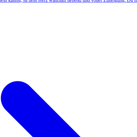
in kannst, ist dein Herz wahrhaft liebend und voller Zuneigung. Du ha