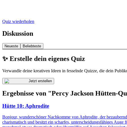
Quiz wiederholen
Diskussion
Neueste
Beliebteste
✨ Erstelle dein eigenes Quiz
Verwandle deine kreativen Ideen in fesselnde Quizze, die dein Publik
Jetzt erstellen
Ergebnisse von "Percy Jackson Hütten-Qu
Hütte 10: Aphrodite
Bonjour, wunderschöner Nachkomme von Aphrodite, der bezaubernden G
charismatisch und besitzt ein scharfes, unterscheidungsfähiges Auge 