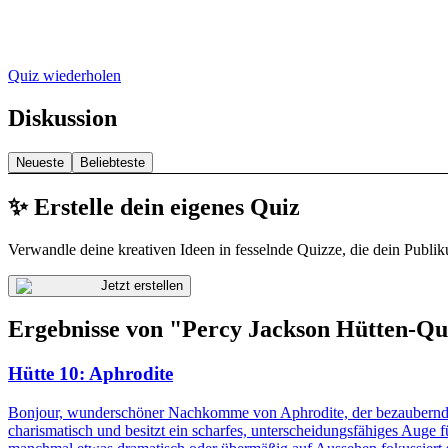
Quiz wiederholen
Diskussion
Neueste
Beliebteste
✨ Erstelle dein eigenes Quiz
Verwandle deine kreativen Ideen in fesselnde Quizze, die dein Publik
Jetzt erstellen
Ergebnisse von "Percy Jackson Hütten-Qu
Hütte 10: Aphrodite
Bonjour, wunderschöner Nachkomme von Aphrodite, der bezaubernden G
charismatisch und besitzt ein scharfes, unterscheidungsfähiges Auge 