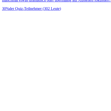
manchmal etwas dramatisch oder übermäßig auf Aussehen fokussiert se
30
%
der Quiz-Teilnehmer
(
302
Leute
)