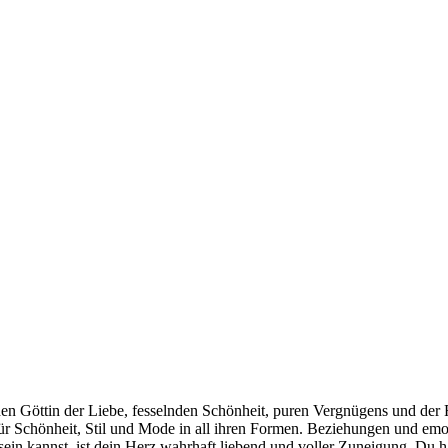
öttin der Liebe, fesselnden Schönheit, puren Vergnügens und der For
für Schönheit, Stil und Mode in all ihren Formen. Beziehungen und emo
in kannst, ist dein Herz wahrhaft liebend und voller Zuneigung. Du ha