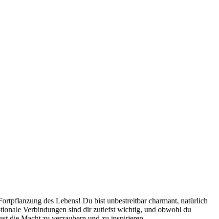
tpflanzung des Lebens! Du bist unbestreitbar charmant, natürlich
tionale Verbindungen sind dir zutiefst wichtig, und obwohl du
st die Macht zu verzaubern und zu inspirieren.