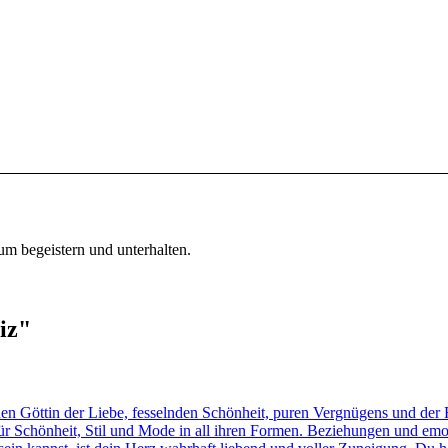
um begeistern und unterhalten.
iz"
öttin der Liebe, fesselnden Schönheit, puren Vergnügens und der For
für Schönheit, Stil und Mode in all ihren Formen. Beziehungen und emo