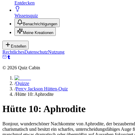
Entdecken
Wissensquiz
Benachrichtigungen
Meine Kreationen
Erstellen
Rechtliches
Datenschutz
Nutzung
©
2026
Quiz Cabin
/
Quizze
/
Percy Jackson Hütten-Quiz
/
Hütte 10: Aphrodite
Hütte 10: Aphrodite
Bonjour, wunderschöner Nachkomme von Aphrodite, der bezaubernden G
charismatisch und besitzt ein scharfes, unterscheidungsfähiges Auge 
manchmal etwas dramatisch oder übermäßig auf Aussehen fokussiert se