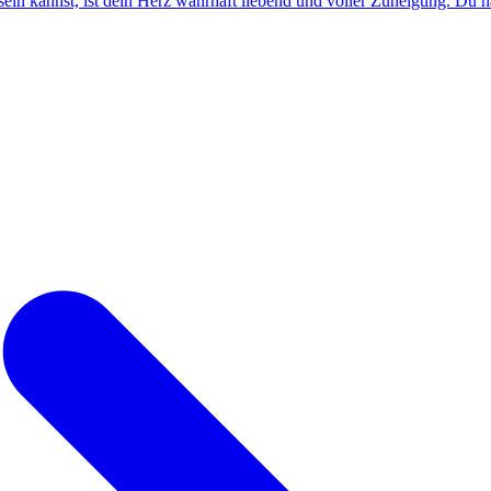
in kannst, ist dein Herz wahrhaft liebend und voller Zuneigung. Du ha