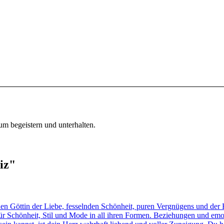
um begeistern und unterhalten.
iz"
öttin der Liebe, fesselnden Schönheit, puren Vergnügens und der For
für Schönheit, Stil und Mode in all ihren Formen. Beziehungen und emo