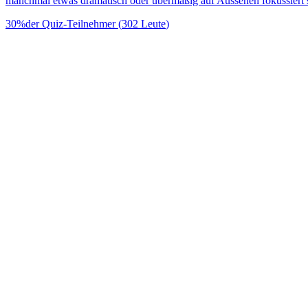
manchmal etwas dramatisch oder übermäßig auf Aussehen fokussiert se
30
%
der Quiz-Teilnehmer
(
302
Leute
)