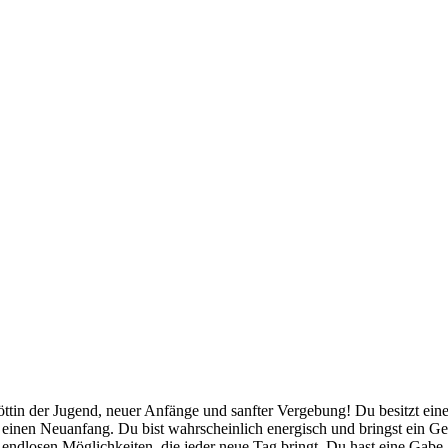
in der Jugend, neuer Anfänge und sanfter Vergebung! Du besitzt einen
ür einen Neuanfang. Du bist wahrscheinlich energisch und bringst ein 
endlosen Möglichkeiten, die jeder neue Tag bringt. Du hast eine Gabe,