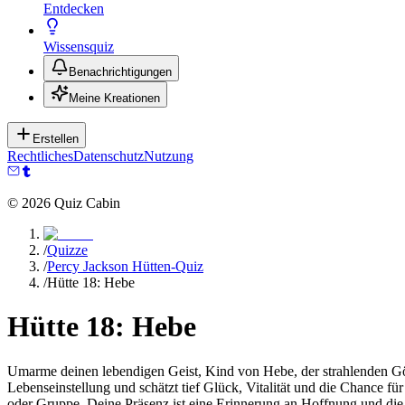
Entdecken
Wissensquiz
Benachrichtigungen
Meine Kreationen
Erstellen
Rechtliches
Datenschutz
Nutzung
©
2026
Quiz Cabin
/
Quizze
/
Percy Jackson Hütten-Quiz
/
Hütte 18: Hebe
Hütte 18: Hebe
Umarme deinen lebendigen Geist, Kind von Hebe, der strahlenden Gött
Lebenseinstellung und schätzt tief Glück, Vitalität und die Chance f
oder Gruppe. Deine Präsenz ist eine Erinnerung an Hoffnung und die 