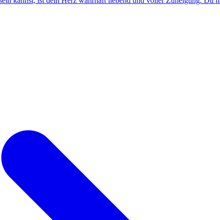
in kannst, ist dein Herz wahrhaft liebend und voller Zuneigung. Du ha