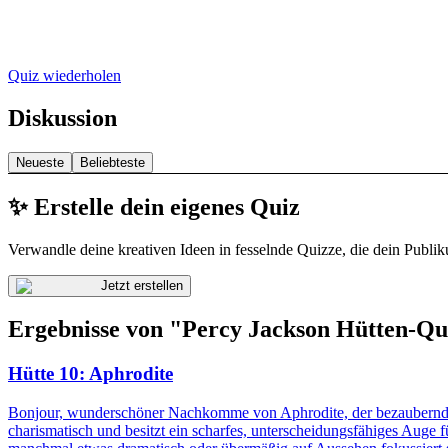
Quiz wiederholen
Diskussion
Neueste
Beliebteste
✨ Erstelle dein eigenes Quiz
Verwandle deine kreativen Ideen in fesselnde Quizze, die dein Publik
Jetzt erstellen
Ergebnisse von "Percy Jackson Hütten-Qu
Hütte 10: Aphrodite
Bonjour, wunderschöner Nachkomme von Aphrodite, der bezaubernden G
charismatisch und besitzt ein scharfes, unterscheidungsfähiges Auge 