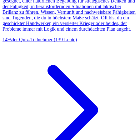
gesegnet, einer natürlichen Begabung für strategisches Denken und
der Fähigkeit, in herausfordernden Situationen mit taktischer
Brillanz zu führen. Wissen, Vernunft und nachweisbare Fähigkeiten
sind Tugenden, die du in höchstem Maße schätzt. Oft bist du ein
geschickter Handwerker, ein versierter Krieger oder beides, der
Probleme immer mit Logik und einem durchdachten Plan angeht.
14
%
der Quiz-Teilnehmer
(
139
Leute
)