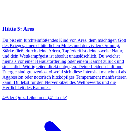
Hütte 5: Ares
Du bist ein furchteinflößendes Kind von Ares, dem mächtigen Gott
des Krieges, unerschütterlichen Mutes und der zivilen Ordnung.
Stärke fließt durch deine Adern, Tapferkeit ist deine zweite Natur,
und dein Wettkampfgeist ist absolut unauslöschlich. Du weichst
niemals vor einer Herausforderung oder einem Kampf zurück und
stellst dich Widrigkeiten direkt entgegen. Deine Leidenschaft und
Energie sind grenzenlos, obwohl sich diese Intensität manchmal als
Aggression oder notorisch hitzköpfiges Temperament manifestieren
kann. Du lebst für den Nervenkitzel des Wettbewerbs und die
Herrlichkeit des Kampfes.
4
%
der Quiz-Teilnehmer
(
41
Leute
)