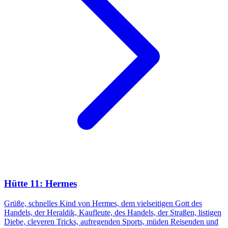
Hütte 11: Hermes
Grüße, schnelles Kind von Hermes, dem vielseitigen Gott des
Handels, der Heraldik, Kaufleute, des Handels, der Straßen, listigen
Diebe, cleveren Tricks, aufregenden Sports, müden Reisenden und