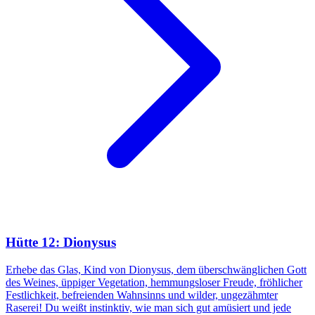
Hütte 12: Dionysus
Erhebe das Glas, Kind von Dionysus, dem überschwänglichen Gott
des Weines, üppiger Vegetation, hemmungsloser Freude, fröhlicher
Festlichkeit, befreienden Wahnsinns und wilder, ungezähmter
Raserei! Du weißt instinktiv, wie man sich gut amüsiert und jede