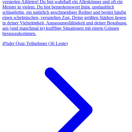
versierten Athleten! Du bist wahrhaft ein Alleskönner und oft ein
Meister in vielem. Du bist bemerkenswert listig, unglaublich
schlagfertig, ein natürlich geschmeidiger Redner und besitzt häufig
einen schelmischen, verspielten Zug. Deine größten Stärken liegen
in deiner Vielseitigkeit, Anpassungsfähigkeit und deiner Begabung,
aus (und manchmal in) knifflige Situationen mit einem Grinsen
herauszukommen.
4
%
der Quiz-Teilnehmer
(
36
Leute
)