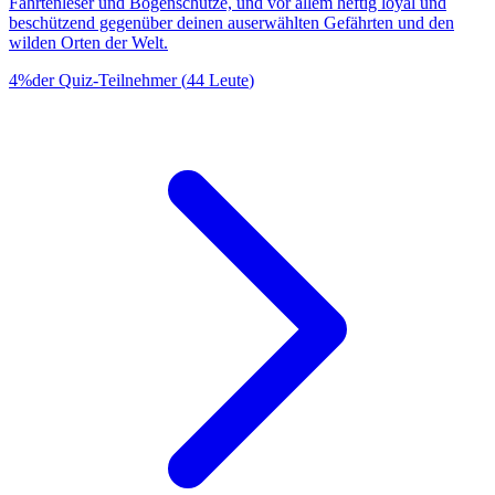
Fährtenleser und Bogenschütze, und vor allem heftig loyal und
beschützend gegenüber deinen auserwählten Gefährten und den
wilden Orten der Welt.
4
%
der Quiz-Teilnehmer
(
44
Leute
)