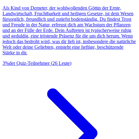
Als Kind von Demeter, der wohlwollenden Göttin der Ernte,
Landwirtschaft, Fruchtbarkeit und heiligen Gesetze, ist dein Wesen
fürsorglich, freundlich und zutiefst bodenständig. Du findest Trost
und Freude in der Natur, erfreust dich am Wachstum der Pflanzen
und an der Fülle der Erde. Dein Auftreten ist typischerweise ruhig
und geduldig, eine tröstende Präsenz für die um dich herum. Wenn
jedoch das bedroht wird, was dir lieb ist, insbesondere die natürliche
Welt oder deine Geliebten, entsteht eine heftige, beschützende
Stärke in dir.
3
%
der Quiz-Teilnehmer
(
26
Leute
)