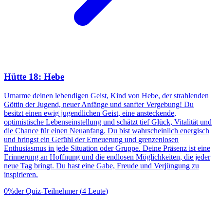
Hütte 18: Hebe
Umarme deinen lebendigen Geist, Kind von Hebe, der strahlenden
Göttin der Jugend, neuer Anfänge und sanfter Vergebung! Du
besitzt einen ewig jugendlichen Geist, eine ansteckende,
optimistische Lebenseinstellung und schätzt tief Glück, Vitalität und
die Chance für einen Neuanfang. Du bist wahrscheinlich energisch
und bringst ein Gefühl der Erneuerung und grenzenlosen
Enthusiasmus in jede Situation oder Gruppe. Deine Präsenz ist eine
Erinnerung an Hoffnung und die endlosen Möglichkeiten, die jeder
neue Tag bringt. Du hast eine Gabe, Freude und Verjüngung zu
inspirieren.
0
%
der Quiz-Teilnehmer
(
4
Leute
)