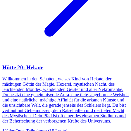
Hütte 20: Hekate
Willkommen in den Schatten, weises Kind von Hekate, der
mächtigen Göttin der Magie, Hexerei, mystischen Nacht, des
leuchtenden Mondes, wandelnden Geister und alter Nekromantie.
Du besitzt eine geheimnisvolle Aura, eine tiefe, angeborene Weisheit
und eine natürliche, mächtige Affinität für die arkanen Künste und
die unsichtbare Welt, die gerade jenseits des Schleiers liegt. Du bist
vertraut mit Geheimnissen, dem Rätselhaften und der tiefen Macht
des Mystischen. Dein Pfad ist oft einer des einsamen Studiums und
der Beherrschung der verborgenen Kräfte des Universums.
1
%
der Quiz-Teilnehmer
(
15
Leute
)