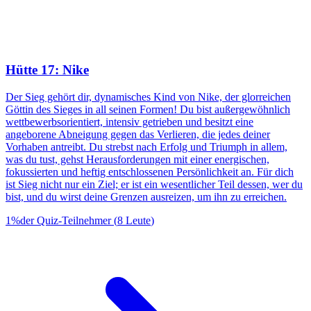
Hütte 17: Nike
Der Sieg gehört dir, dynamisches Kind von Nike, der glorreichen
Göttin des Sieges in all seinen Formen! Du bist außergewöhnlich
wettbewerbsorientiert, intensiv getrieben und besitzt eine
angeborene Abneigung gegen das Verlieren, die jedes deiner
Vorhaben antreibt. Du strebst nach Erfolg und Triumph in allem,
was du tust, gehst Herausforderungen mit einer energischen,
fokussierten und heftig entschlossenen Persönlichkeit an. Für dich
ist Sieg nicht nur ein Ziel; er ist ein wesentlicher Teil dessen, wer du
bist, und du wirst deine Grenzen ausreizen, um ihn zu erreichen.
1
%
der Quiz-Teilnehmer
(
8
Leute
)