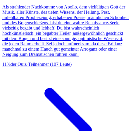
Als strahlender Nachkomme von Apollo, dem vielfältigen Gott der
Musik, aller Künste, des tiefen Wissens, der Heilung, Pest,
unfehlbaren Prophezeiung, erhabenen Poesie, männlichen Schönheit
und des Bogenschießens, bist du eine wahre Renaissance-Seele,
vielseitig begabt und lebhaft! Du bist wahrscheinlich
hochkünstlerisch, ein begabter Heiler, außergewöhnlich geschickt
mit dem Bogen und besitzt eine sonnige, optimistische Wesensart,
die jeden Raum erhellt. Sei jedoch aufmerksam, da diese Brillanz
manchmal zu einem Hauch gut gemeinter Arroganz oder einer
Neigung zum Dramatischen führen kann.
11
%
der Quiz-Teilnehmer
(
107
Leute
)