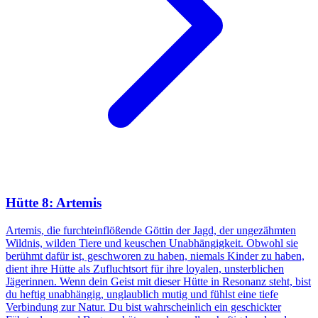
Hütte 8: Artemis
Artemis, die furchteinflößende Göttin der Jagd, der ungezähmten
Wildnis, wilden Tiere und keuschen Unabhängigkeit. Obwohl sie
berühmt dafür ist, geschworen zu haben, niemals Kinder zu haben,
dient ihre Hütte als Zufluchtsort für ihre loyalen, unsterblichen
Jägerinnen. Wenn dein Geist mit dieser Hütte in Resonanz steht, bist
du heftig unabhängig, unglaublich mutig und fühlst eine tiefe
Verbindung zur Natur. Du bist wahrscheinlich ein geschickter