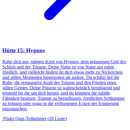
Hütte 15: Hypnos
Ruhe dich aus, ruhiges Kind von Hypnos, dem gelassenen Gott des
Schlafs und der Träume. Deine Natur ist von Natur aus ruhig,
friedlich, und vielleicht findest du dich etwas mehr zu Nickerchen
und stillen Momenten hingezogen als andere. Du schätzt tief die
Ruhe, die restaurative Kraft der Träume und den Frieden eines
stillen Geistes. Deine Präsenz ist wahrscheinlich beruhigend und
tröstend für die um dich herum, und du könntest die subtile
Fähigkeit besitzen, Träume zu beeinflussen, friedlichen Schlummer
zu bringen oder sogar in die verborgenen Ecken der Erinnerung
einzutauchen.
3
%
der Quiz-Teilnehmer
(
28
Leute
)