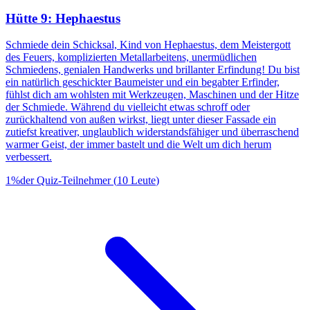
Hütte 9: Hephaestus
Schmiede dein Schicksal, Kind von Hephaestus, dem Meistergott
des Feuers, komplizierten Metallarbeitens, unermüdlichen
Schmiedens, genialen Handwerks und brillanter Erfindung! Du bist
ein natürlich geschickter Baumeister und ein begabter Erfinder,
fühlst dich am wohlsten mit Werkzeugen, Maschinen und der Hitze
der Schmiede. Während du vielleicht etwas schroff oder
zurückhaltend von außen wirkst, liegt unter dieser Fassade ein
zutiefst kreativer, unglaublich widerstandsfähiger und überraschend
warmer Geist, der immer bastelt und die Welt um dich herum
verbessert.
1
%
der Quiz-Teilnehmer
(
10
Leute
)