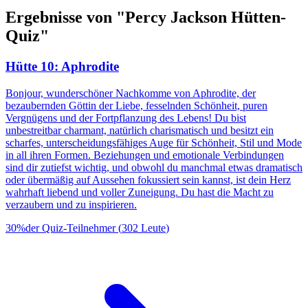
Ergebnisse von "Percy Jackson Hütten-
Quiz"
Hütte 10: Aphrodite
Bonjour, wunderschöner Nachkomme von Aphrodite, der
bezaubernden Göttin der Liebe, fesselnden Schönheit, puren
Vergnügens und der Fortpflanzung des Lebens! Du bist
unbestreitbar charmant, natürlich charismatisch und besitzt ein
scharfes, unterscheidungsfähiges Auge für Schönheit, Stil und Mode
in all ihren Formen. Beziehungen und emotionale Verbindungen
sind dir zutiefst wichtig, und obwohl du manchmal etwas dramatisch
oder übermäßig auf Aussehen fokussiert sein kannst, ist dein Herz
wahrhaft liebend und voller Zuneigung. Du hast die Macht zu
verzaubern und zu inspirieren.
30
%
der Quiz-Teilnehmer
(
302
Leute
)