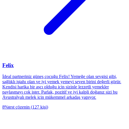
Felix
İdeal partneriniz güneş çocuğu Felix! Yemeğe olan sevgisi gibi,
sağlıklı iştahı olan ve iyi yemek yemeyi seven birini değerli görür.
Kendisi harika bir aşçı olduğu için sizinle lezzetli yemekler
paylaşmayı çok ister. Parlak, pozitif ve iyi kalpli doğanız sizi bu
Avustralyalı melek için mükemmel arkadaş yapıyor.
8
%
test çözenin
(
127
kişi
)