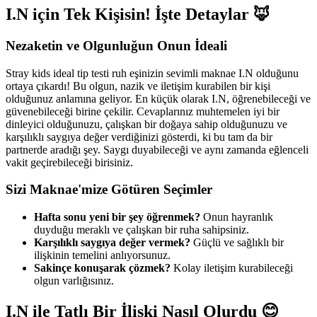
I.N için Tek Kişisin! İşte Detaylar 🦊
Nezaketin ve Olgunluğun Onun İdeali
Stray kids ideal tip testi ruh eşinizin sevimli maknae I.N olduğunu
ortaya çıkardı! Bu olgun, nazik ve iletişim kurabilen bir kişi
olduğunuz anlamına geliyor. En küçük olarak I.N, öğrenebileceği ve
güvenebileceği birine çekilir. Cevaplarınız muhtemelen iyi bir
dinleyici olduğunuzu, çalışkan bir doğaya sahip olduğunuzu ve
karşılıklı saygıya değer verdiğinizi gösterdi, ki bu tam da bir
partnerde aradığı şey. Saygı duyabileceği ve aynı zamanda eğlenceli
vakit geçirebileceği birisiniz.
Sizi Maknae'mize Götüren Seçimler
Hafta sonu yeni bir şey öğrenmek?
Onun hayranlık
duyduğu meraklı ve çalışkan bir ruha sahipsiniz.
Karşılıklı saygıya değer vermek?
Güçlü ve sağlıklı bir
ilişkinin temelini anlıyorsunuz.
Sakinçe konuşarak çözmek?
Kolay iletişim kurabileceği
olgun varlığısınız.
I.N ile Tatlı Bir İlişki Nasıl Olurdu 😊