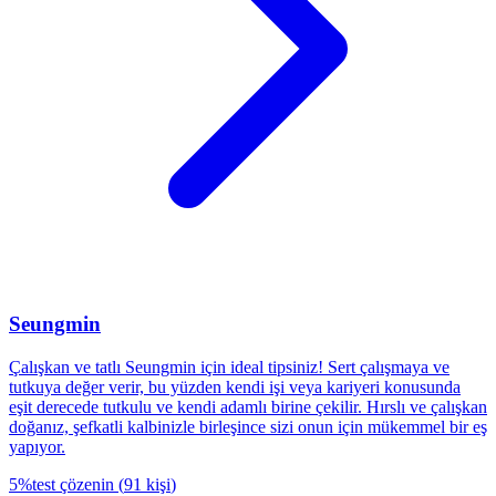
Seungmin
Çalışkan ve tatlı Seungmin için ideal tipsiniz! Sert çalışmaya ve
tutkuya değer verir, bu yüzden kendi işi veya kariyeri konusunda
eşit derecede tutkulu ve kendi adamlı birine çekilir. Hırslı ve çalışkan
doğanız, şefkatli kalbinizle birleşince sizi onun için mükemmel bir eş
yapıyor.
5
%
test çözenin
(
91
kişi
)