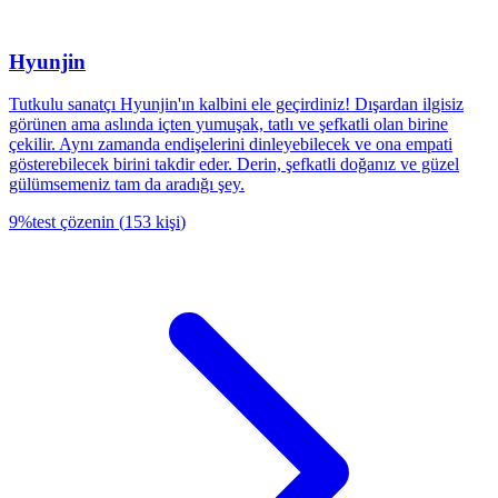
Hyunjin
Tutkulu sanatçı Hyunjin'ın kalbini ele geçirdiniz! Dışardan ilgisiz
görünen ama aslında içten yumuşak, tatlı ve şefkatli olan birine
çekilir. Aynı zamanda endişelerini dinleyebilecek ve ona empati
gösterebilecek birini takdir eder. Derin, şefkatli doğanız ve güzel
gülümsemeniz tam da aradığı şey.
9
%
test çözenin
(
153
kişi
)