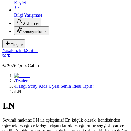
Keşfet
Bilgi Yarışması
Bildirimler
Kreasyonlarım
Oluştur
Yasal
Gizlilik
Şartlar
©
2026
Quiz Cabin
/
Testler
/
Hangi Stray Kids Üyesi Senin İdeal Tipin?
/
I.N
I.N
Sevimli maknae I.N ile eşleştiniz! En küçük olarak, kendisinden
öğrenebileceği ve kolay iletişim kurabileceği birine saygı duyar ve
çekilir. Yaptıkları konusunda çalışkan ve sert çalışan bir kişiye değer