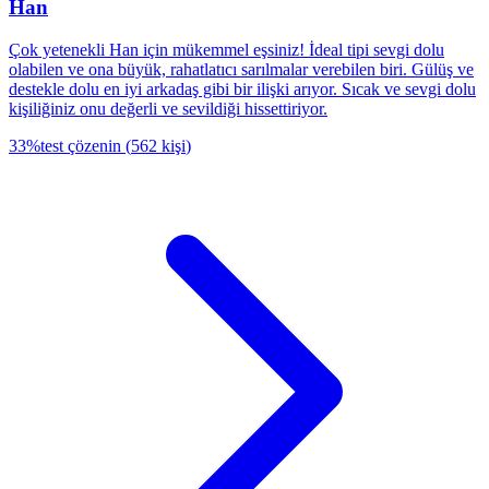
Han
Çok yetenekli Han için mükemmel eşsiniz! İdeal tipi sevgi dolu
olabilen ve ona büyük, rahatlatıcı sarılmalar verebilen biri. Gülüş ve
destekle dolu en iyi arkadaş gibi bir ilişki arıyor. Sıcak ve sevgi dolu
kişiliğiniz onu değerli ve sevildiği hissettiriyor.
33
%
test çözenin
(
562
kişi
)