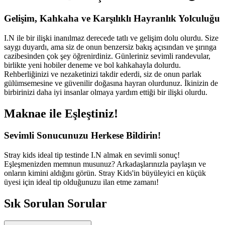
Gelişim, Kahkaha ve Karşılıklı Hayranlık Yolculuğu
I.N ile bir ilişki inanılmaz derecede tatlı ve gelişim dolu olurdu. Size
saygı duyardı, ama siz de onun benzersiz bakış açısından ve şırınga
cazibesinden çok şey öğrenirdiniz. Günleriniz sevimli randevular,
birlikte yeni hobiler deneme ve bol kahkahayla dolurdu.
Rehberliğinizi ve nezaketinizi takdir ederdi, siz de onun parlak
gülümsemesine ve güvenilir doğasına hayran olurdunuz. İkinizin de
birbirinizi daha iyi insanlar olmaya yardım ettiği bir ilişki olurdu.
Maknae ile Eşleştiniz!
Sevimli Sonucunuzu Herkese Bildirin!
Stray kids ideal tip testinde I.N almak en sevimli sonuç!
Eşleşmenizden memnun musunuz? Arkadaşlarınızla paylaşın ve
onların kimini aldığını görün. Stray Kids'in büyüleyici en küçük
üyesi için ideal tip olduğunuzu ilan etme zamanı!
Sık Sorulan Sorular