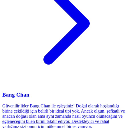
Bang Chan
Güvenilir lider Bang Chan ile eşleştiniz! Doğal olarak hoşlandığı
birine çekildiği için belirli bir ideal tipi yok. Ancak olgun, şefkatli ve
anacan doğası olan ama aynı zamanda nasıl oyuncu olunacağını ve
eğleneceğini bilen birini takdir ediyor. Destekleyici ve rahat
varlığınız sizi onun için mükemmel bir eş yapıyor.