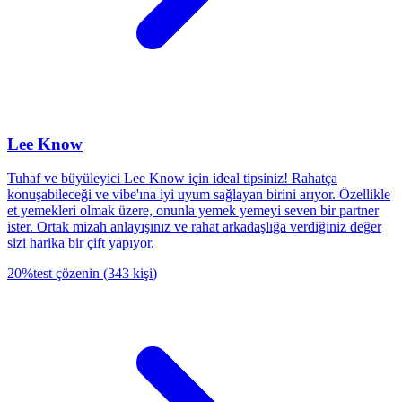
Lee Know
Tuhaf ve büyüleyici Lee Know için ideal tipsiniz! Rahatça
konuşabileceği ve vibe'ına iyi uyum sağlayan birini arıyor. Özellikle
et yemekleri olmak üzere, onunla yemek yemeyi seven bir partner
ister. Ortak mizah anlayışınız ve rahat arkadaşlığa verdiğiniz değer
sizi harika bir çift yapıyor.
20
%
test çözenin
(
343
kişi
)