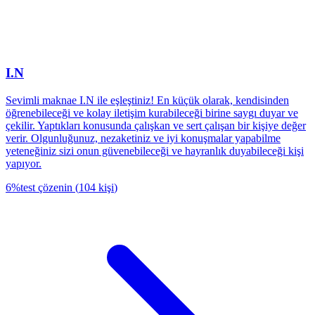
I.N
Sevimli maknae I.N ile eşleştiniz! En küçük olarak, kendisinden
öğrenebileceği ve kolay iletişim kurabileceği birine saygı duyar ve
çekilir. Yaptıkları konusunda çalışkan ve sert çalışan bir kişiye değer
verir. Olgunluğunuz, nezaketiniz ve iyi konuşmalar yapabilme
yeteneğiniz sizi onun güvenebileceği ve hayranlık duyabileceği kişi
yapıyor.
6
%
test çözenin
(
104
kişi
)