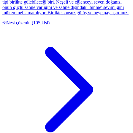
tipi birlikte gülebileceği biri. Neşeli ve eğlenceyi seven doğanız,
onun güçlü sahne varlığını ve sahne dışındaki 'binnie' sevimliğini
mükemmel tamamlıyor. Birlikte sonsuz gülüş ve neye paylaşırdınız.
6
%
test çözenin
(
105
kişi
)