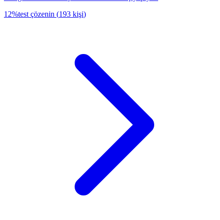
12
%
test çözenin
(
193
kişi
)