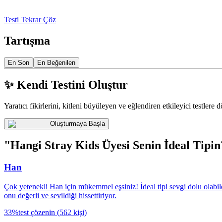
Testi Tekrar Çöz
Tartışma
En Son
En Beğenilen
✨ Kendi Testini Oluştur
Yaratıcı fikirlerini, kitleni büyüleyen ve eğlendiren etkileyici testlere 
Oluşturmaya Başla
"Hangi Stray Kids Üyesi Senin İdeal Tipin
Han
Çok yetenekli Han için mükemmel eşsiniz! İdeal tipi sevgi dolu olabilen 
onu değerli ve sevildiği hissettiriyor.
33
%
test çözenin
(
562
kişi
)