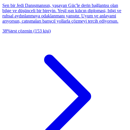
Sen bir Jedi Danışmanısın, yaşayan Güç'le derin bağlantısı olan
bilge ve düşünceli bir bireyin. Yeşil ışın kılıcın diplomasi, bilgi ve
ruhsal aydınlanmaya odaklanmanı yansıtır. Uyum ve anlayami
arıyorsun, çatışmaları barışçıl yollarla çözmeyi tercih ediyorsun.
38
%
test çözenin
(
153
kişi
)