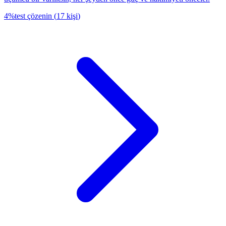
4
%
test çözenin
(
17
kişi
)