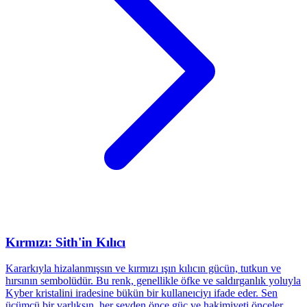
Kırmızı: Sith'in Kılıcı
Kararkıyla hizalanmışsın ve kırmızı ışın kılıcın gücün, tutkun ve
hırsının sembolüdür. Bu renk, genellikle öfke ve saldırganlık yoluyla
Kyber kristalini iradesine bükün bir kullaneıciyı ifade eder. Sen
üçümcü bir varlıksın, her şeyden önce güç ve hakimiyeti önceler.