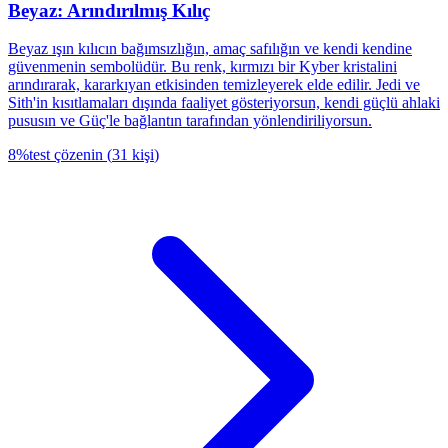
Beyaz: Arındırılmış Kılıç
Beyaz ışın kılıcın bağımsızlığın, amaç safılığın ve kendi kendine
güvenmenin sembolüdür. Bu renk, kırmızı bir Kyber kristalini
arındırarak, kararkıyan etkisinden temizleyerek elde edilir. Jedi ve
Sith'in kısıtlamaları dışında faaliyet gösteriyorsun, kendi güçlü ahlaki
pususın ve Güç'le bağlantın tarafından yönlendiriliyorsun.
8
%
test çözenin
(
31
kişi
)