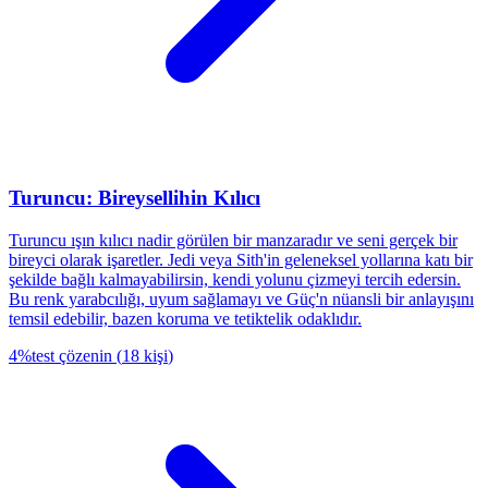
Turuncu: Bireysellihin Kılıcı
Turuncu ışın kılıcı nadir görülen bir manzaradır ve seni gerçek bir
bireyci olarak işaretler. Jedi veya Sith'in geleneksel yollarına katı bir
şekilde bağlı kalmayabilirsin, kendi yolunu çizmeyi tercih edersin.
Bu renk yarabcılığı, uyum sağlamayı ve Güç'n nüansli bir anlayışını
temsil edebilir, bazen koruma ve tetiktelik odaklıdır.
4
%
test çözenin
(
18
kişi
)