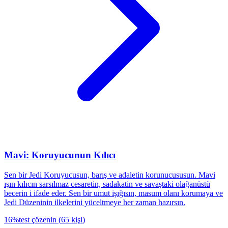
Mavi: Koruyucunun Kılıcı
Sen bir Jedi Koruyucusun, barış ve adaletin korunucususun. Mavi
ışın kılıcın sarsılmaz cesaretin, sadakatin ve savaştaki olağanüstü
becerin i ifade eder. Sen bir umut işığısın, masum olanı korumaya ve
Jedi Düzeninin ilkelerini yüceltmeye her zaman hazırsın.
16
%
test çözenin
(
65
kişi
)