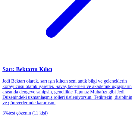
Sarı: Bektarın Kılıcı
Jedi Bektarı olarak, sarı ışın kılıcın seni antik bilgi ve geleneklerin
korayucusu olarak işaretler. Savaş becerileri ve akademik uğraşıların
arasında dengeye sahipsin, genellikle Tapınaz Muhafızı gibi Jedi
Düzenindeki uzmanlaşmış rolleri üstleniyorsun. Tetiktezin, disiplinin
ve göreverlerinde kararlısın.
3
%
test çözenin
(
11
kişi
)