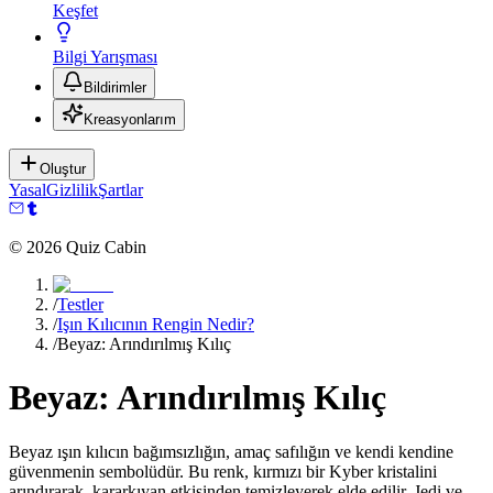
Keşfet
Bilgi Yarışması
Bildirimler
Kreasyonlarım
Oluştur
Yasal
Gizlilik
Şartlar
©
2026
Quiz Cabin
/
Testler
/
Işın Kılıcının Rengin Nedir?
/
Beyaz: Arındırılmış Kılıç
Beyaz: Arındırılmış Kılıç
Beyaz ışın kılıcın bağımsızlığın, amaç safılığın ve kendi kendine
güvenmenin sembolüdür. Bu renk, kırmızı bir Kyber kristalini
arındırarak, kararkıyan etkisinden temizleyerek elde edilir. Jedi ve