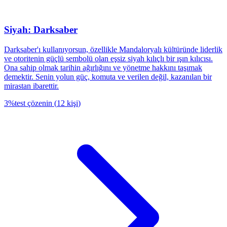
Siyah: Darksaber
Darksaber'ı kullanıyorsun, özellikle Mandaloryalı kültüründe liderlik
ve otoritenin güçlü sembolü olan eşsiz siyah kılıçlı bir ışın kılıcısı.
Ona sahip olmak tarihin ağırlığını ve yönetme hakkını taşımak
demektir. Senin yolun güç, komuta ve verilen değil, kazanılan bir
mirastan ibarettir.
3
%
test çözenin
(
12
kişi
)