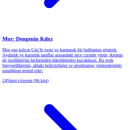
Mor: Dengenin Kılıcı
Mor ışın kılıcın Güç'le eşsiz ve karmaşık bir bağlantını gösterir.
Aydınlık ve karanlık taraflar arasındaki ince çizgide yürür, ikisinin
de özelliklerini hiçbirinden tüketilmeden kucaklasın. Bu renk
bireyselliklerini, ahlaki belirsizligini ve alışılmamış yöntemlerdeki
ustaliğinni temsil eder.
24
%
test çözenin
(
96
kişi
)